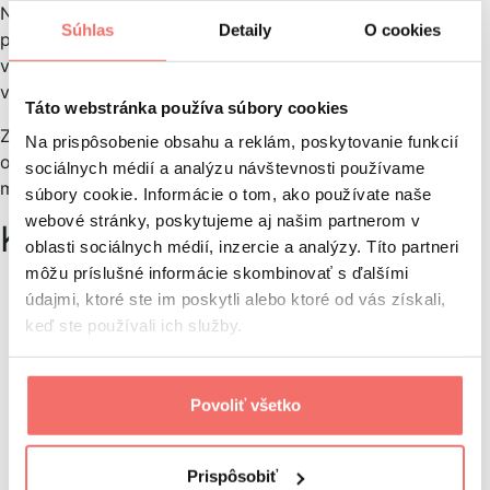
Na sociálnych médiách sa pojem výrazne presadil najmä
Súhlas
Detaily
O cookies
prostredníctvom Facebooku, ktorý newsfeed predstavil
v roku 2006 ako novú
domovskú stránku
; používateľ tu
videl priebežný zoznam aktivít svojich priateľov.
Táto webstránka používa súbory cookies
Zavedenie tejto funkcie vyvolalo aj kritiku z dôvodu obáv
Na prispôsobenie obsahu a reklám, poskytovanie funkcií
ohľadom súkromia; Facebook následne pridal ďalšie
sociálnych médií a analýzu návštevnosti používame
možnosti kontroly súkromia.
súbory cookie. Informácie o tom, ako používate naše
webové stránky, poskytujeme aj našim partnerom v
Kde sa newsfeed používa
oblasti sociálnych médií, inzercie a analýzy. Títo partneri
môžu príslušné informácie skombinovať s ďalšími
Sociálne siete – napr. Facebook, Instagram, LinkedIn,
údajmi, ktoré ste im poskytli alebo ktoré od vás získali,
X, TikTok
keď ste používali ich služby.
Spravodajské weby a aplikácie – feedy
na zobrazovanie najnovších článkov
E-commerce – napr. najnovšie produkty, zľavy,
Povoliť všetko
novinky
Firemné intranety – napr. pre interné oznámenia,
novinky, dokumenty
Prispôsobiť