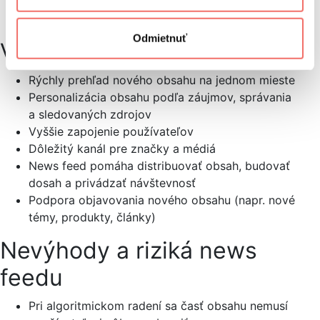
Mobilné aplikácie – napr. novinky, odporúčania
alebo systémové upozornenia
Odmietnuť
Výhody news feedu
Rýchly prehľad nového obsahu na jednom mieste
Personalizácia obsahu podľa záujmov, správania
a sledovaných zdrojov
Vyššie zapojenie používateľov
Dôležitý kanál pre značky a médiá
News feed pomáha distribuovať obsah, budovať
dosah a privádzať návštevnosť
Podpora objavovania nového obsahu (napr. nové
témy, produkty, články)
Nevýhody a riziká news
feedu
Pri algoritmickom radení sa časť obsahu nemusí