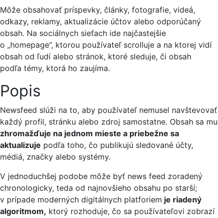
Môže obsahovať príspevky, články, fotografie, videá,
odkazy, reklamy, aktualizácie účtov alebo odporúčaný
obsah. Na sociálnych sieťach ide najčastejšie
o „homepage”, ktorou používateľ scrolluje a na ktorej vidí
obsah od ľudí alebo stránok, ktoré sleduje, či obsah
podľa témy, ktorá ho zaujíma.
Popis
Newsfeed slúži na to, aby používateľ nemusel navštevovať
každý profil, stránku alebo zdroj samostatne. Obsah sa mu
zhromažďuje na jednom mieste a priebežne sa
aktualizuje
podľa toho, čo publikujú sledované účty,
médiá, značky alebo systémy.
V jednoduchšej podobe môže byť news feed zoradený
chronologicky, teda od najnovšieho obsahu po starší;
v prípade moderných digitálnych platforiem
je riadený
algoritmom,
ktorý rozhoduje, čo sa používateľovi zobrazí