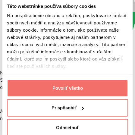
Táto webstránka používa súbory cookies
Na prispôsobenie obsahu a reklám, poskytovanie funkcií
sociálnych médií a analýzu návštevnosti používame
súbory cookie. Informácie o tom, ako používate naše
webové stránky, poskytujeme aj našim partnerom v
oblasti sociálnych médií, inzercie a analýzy. Títo partneri
môžu príslušné informácie skombinovať s ďalšími
údajmi, ktoré ste im poskytli alebo ktoré od vás získali,
keď ste používali ich služby.
Najväčšia kriminalita nie je v okresoch na východnom
Slovensku ani na Záhorí, ale v hlavnom meste. Správne
odpovedalo 73 % opýtaných.
Povoliť všetko
Prispôsobiť
Ani posledná otázka respondetov nepotrápila a správne
na ňu odpovedalo takmer 86 % z nich.
Odmietnuť