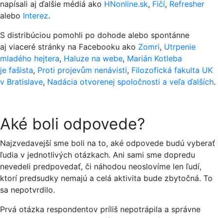
napísali aj ďalšie médiá ako
HNonline.sk
,
Fičí
,
Refresher
alebo
Interez
.
S distribúciou pomohli po dohode alebo spontánne
aj viaceré stránky na Facebooku ako
Zomri
,
Utrpenie
mladého hejtera
,
Haluze na webe
,
Marián Kotleba
je fašista
,
Proti projevům nenávisti
,
Filozofická fakulta UK
v Bratislave
,
Nadácia otvorenej spoločnosti a veľa ďalších
.
Aké boli odpovede?
Najzvedavejší sme boli na to, aké odpovede budú vyberať
ľudia v jednotlivých otázkach. Ani sami sme dopredu
nevedeli predpovedať, či náhodou neoslovíme len ľudí,
ktorí predsudky nemajú a celá aktivita bude zbytočná. To
sa nepotvrdilo.
Prvá otázka respondentov príliš nepotrápila a správne