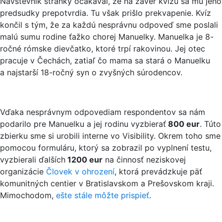
Návštevník stránky očakával, že na záver kvízu sa mu jeho
predsudky prepotvrdia. Tu však prišlo prekvapenie. Kvíz
končil s tým, že za každú nesprávnu odpoveď sme poslali
malú sumu rodine ťažko chorej Manuelky. Manuelka je 8-
ročné rómske dievčatko, ktoré trpí rakovinou. Jej otec
pracuje v Čechách, zatiaľ čo mama sa stará o Manuelku
a najstarší 18-ročný syn o zvyšných súrodencov.
Vďaka nesprávnym odpovediam respondentov sa nám
podarilo pre Manuelku a jej rodinu vyzbierať
800 eur
. Túto
zbierku sme si urobili interne vo Visibility. Okrem toho sme
pomocou formuláru, ktorý sa zobrazil po vyplnení testu,
vyzbierali ďalších
1200 eur
na činnosť neziskovej
organizácie
Človek v ohrození
, ktorá prevádzkuje päť
komunitných centier v Bratislavskom a Prešovskom kraji.
Mimochodom,
ešte stále môžte prispieť
.