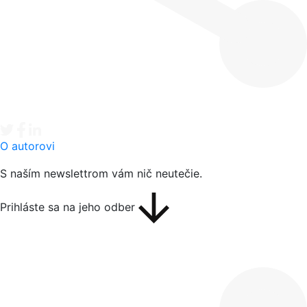
Tweet
Facebook share
Linkedin share
O autorovi
S naším newslettrom vám nič neutečie.
Prihláste sa na jeho odber