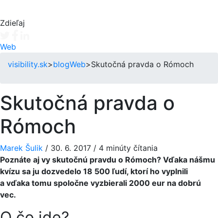
Zdieľaj
Tweet
Facebook share
Linkedin share
Web
visibility.sk
>
blog
Web
>
Skutočná pravda o Rómoch
Skutočná pravda o
Rómoch
Marek Šulik
/
30. 6. 2017
/
4 minúty čítania
Poznáte aj vy skutočnú pravdu o Rómoch? Vďaka nášmu
kvízu sa ju dozvedelo 18 500 ľudí, ktorí ho vyplnili
a vďaka tomu spoločne vyzbierali 2000 eur na dobrú
vec.
O čo ide?