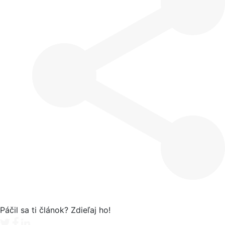
Páčil sa ti článok? Zdieľaj ho!
Tweet
Facebook share
Linkedin share