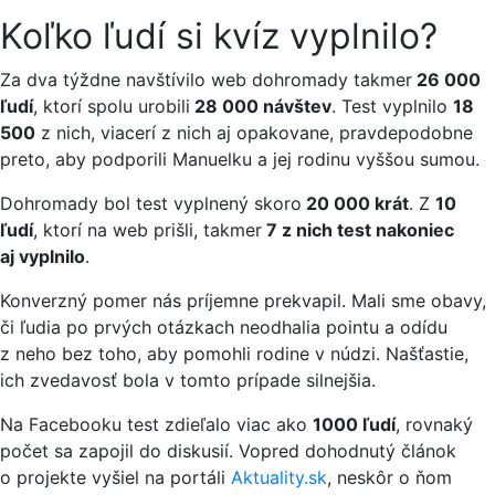
Koľko ľudí si kvíz vyplnilo?
Za dva týždne navštívilo web dohromady takmer
26 000
ľudí
, ktorí spolu urobili
28 000 návštev
. Test vyplnilo
18
500
z nich, viacerí z nich aj opakovane, pravdepodobne
preto, aby podporili Manuelku a jej rodinu vyššou sumou.
Dohromady bol test vyplnený skoro
20 000 krát
.
Z
10
ľudí
, ktorí na web prišli, takmer
7 z nich test nakoniec
aj vyplnilo
.
Konverzný pomer nás príjemne prekvapil. Mali sme obavy,
či ľudia po prvých otázkach neodhalia pointu a odídu
z neho bez toho, aby pomohli rodine v núdzi. Našťastie,
ich zvedavosť bola v tomto prípade silnejšia.
Na Facebooku test zdieľalo viac ako
1000 ľudí
, rovnaký
počet sa zapojil do diskusií. Vopred dohodnutý článok
o projekte vyšiel na portáli
Aktuality.sk
, neskôr o ňom