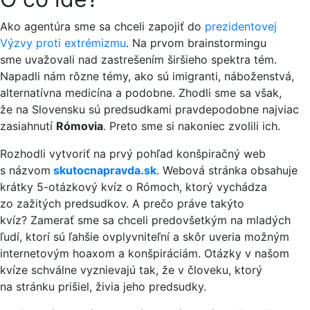
Ako agentúra sme sa chceli zapojiť do
prezidentovej
Výzvy proti extrémizmu
. Na prvom brainstormingu
sme uvažovali nad zastrešením širšieho spektra tém.
Napadli nám rôzne témy, ako sú imigranti, náboženstvá,
alternatívna medicína a podobne. Zhodli sme sa však,
že na Slovensku sú predsudkami pravdepodobne najviac
zasiahnutí
Rómovia
. Preto sme si nakoniec zvolili ich.
R
ozhodli vytvoriť na prvý pohľad konšpiračný web
s názvom
skutocnapravda.sk
. Webová stránka obsahuje
krátky 5-otázkový kvíz o Rómoch, ktorý vychádza
zo zažitých predsudkov. A prečo práve takýto
kvíz?
Zamerať sme sa chceli predovšetkým na mladých
ľudí, ktorí sú ľahšie ovplyvniteľní a skôr uveria možným
internetovým hoaxom a konšpiráciám. Otázky v našom
kvíze schválne vyznievajú tak, že v človeku, ktorý
na stránku prišiel, živia jeho predsudky.