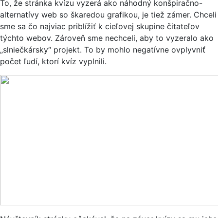
To, že stránka kvízu vyzerá ako náhodný konšpiračno-
alternatívy web so škaredou grafikou, je tiež zámer. Chceli
sme sa čo najviac priblížiť k cieľovej skupine čitateľov
týchto webov. Zároveň sme nechceli, aby to vyzeralo ako
„slniečkársky“ projekt. To by mohlo negatívne ovplyvniť
počet ľudí, ktorí kvíz vyplnili.