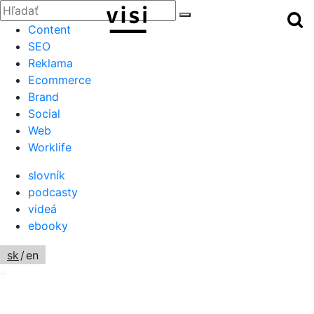
Zatvoriť
Hľadať:
Hľ
Hľadať
Menu
Content
SEO
Reklama
Ecommerce
Brand
Social
Web
Worklife
slovník
podcasty
videá
ebooky
sk
/
en