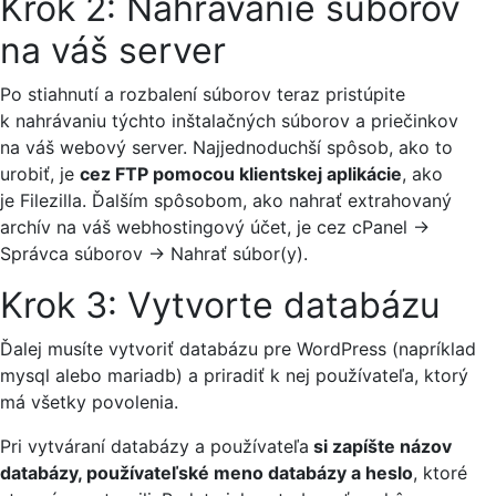
Krok 2: Nahrávanie súborov
na váš server
Po stiahnutí a rozbalení súborov teraz pristúpite
k nahrávaniu týchto inštalačných súborov a priečinkov
na váš webový server. Najjednoduchší spôsob, ako to
urobiť, je
cez FTP pomocou klientskej aplikácie
, ako
je Filezilla. Ďalším spôsobom, ako nahrať extrahovaný
archív na váš webhostingový účet, je cez cPanel ->
Správca súborov -> Nahrať súbor(y).
Krok 3: Vytvorte databázu
Ďalej musíte vytvoriť databázu pre WordPress (napríklad
mysql alebo mariadb) a priradiť k nej používateľa, ktorý
má všetky povolenia.
Pri vytváraní databázy a používateľa
si zapíšte názov
databázy, používateľské meno databázy a heslo
, ktoré