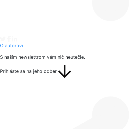
Tweet
Facebook share
Linkedin share
O autorovi
S naším newslettrom vám nič neutečie.
Prihláste sa na jeho odber