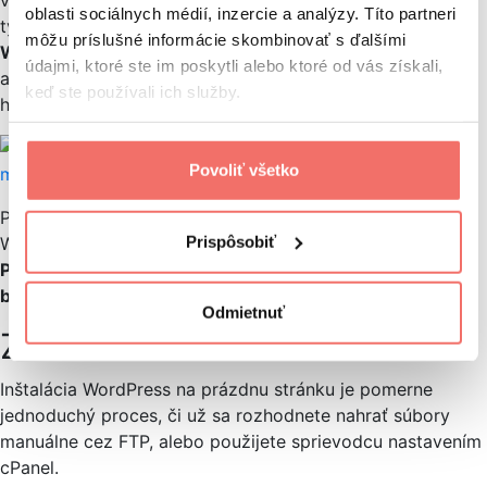
vyhľadávače indexovali vašu stránku, alebo nie. Po zadaní
oblasti sociálnych médií, inzercie a analýzy. Títo partneri
týchto informácií kliknite na
tlačidlo „Inštalovať
môžu príslušné informácie skombinovať s ďalšími
WordPress“
. Je dôležité uviesť skutočnú e-mailovú
údajmi, ktoré ste im poskytli alebo ktoré od vás získali,
adresu. Môžete ju použiť neskôr, ak náhodou zabudnete
keď ste používali ich služby.
heslo.
Povoliť všetko
Po dokončení týchto krokov sa vaša nová aplikácia
Prispôsobiť
WordPress úplne a úspešne nainštaluje.
Pomocou tlačidla
Prihlásiť
sa môžete
dostať do svojho administratívneho
backendu
a začať používať svoju novú webovú stránku.
Odmietnuť
Záver
Inštalácia WordPress na prázdnu stránku je pomerne
jednoduchý proces, či už sa rozhodnete nahrať súbory
manuálne cez FTP, alebo použijete sprievodcu nastavením
cPanel.