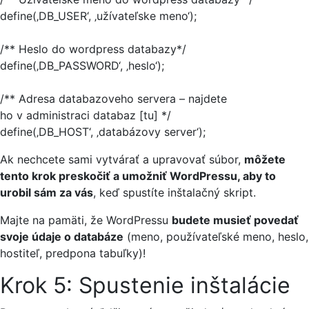
define(‚DB_USER‘, ‚užívateľske meno‘);
/** Heslo do wordpress databazy*/
define(‚DB_PASSWORD‘, ‚heslo‘);
/** Adresa databazoveho servera – najdete
ho v administraci databaz [tu] */
define(‚DB_HOST‘, ‚databázovy server‘);
Ak nechcete sami vytvárať a upravovať súbor,
môžete
tento krok preskočiť a umožniť WordPressu, aby to
urobil sám za vás
, keď spustíte inštalačný skript.
Majte na pamäti, že WordPressu
budete musieť povedať
svoje údaje o databáze
(meno, používateľské meno, heslo,
hostiteľ, predpona tabuľky)!
Krok 5: Spustenie inštalácie