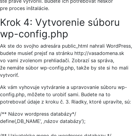
ste práve vytvorili. Budete ich potrebovať neskôr
pre proces inštalácie.
Krok 4: Vytvorenie súboru
wp-config.php
Ak ste do svojho adresára public_html nahrali WordPress,
budete musieť prejsť na stránku http://vasadomena.sk
vo vami zvolenom prehliadači. Zobrazí sa správa,
že nemáte súbor wp-config.php, takže by ste si ho mali
vytvoriť.
Ak vám vyhovuje vytváranie a upravovanie súboru wp-
config.php, môžete to urobiť sami. Budete na to
potrebovať údaje z kroku č. 3. Riadky, ktoré upravíte, sú:
/** Názov wordpress databázy*/
define(‚DB_NAME‘, ‚názov databázy‘);
/** Uzivatelske meno do wordpress databazy */