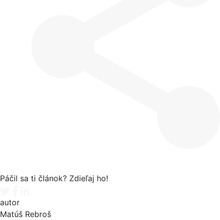
Páčil sa ti článok? Zdieľaj ho!
Tweet
Facebook share
Linkedin share
autor
Matúš Rebroš