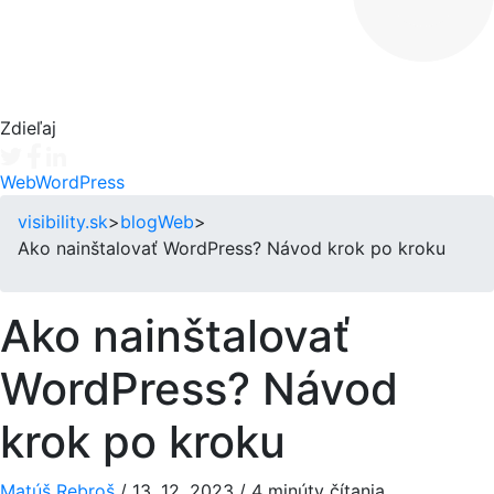
Zdieľaj
Tweet
Facebook share
Linkedin share
Web
WordPress
visibility.sk
>
blog
Web
>
Ako nainštalovať WordPress? Návod krok po kroku
Ako nainštalovať
WordPress? Návod
krok po kroku
Matúš Rebroš
/
13. 12. 2023
/
4 minúty čítania