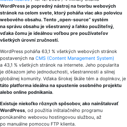
WordPress je popredný nástroj na tvorbu webových
stránok na celom svete, ktorý poháňa viac ako polovicu
webového obsahu. Tento „open-source“ systém
na správu obsahu je všestranný a ľahko použiteľný,
vďaka čomu je ideálnou voľbou pre používateľov
všetkých úrovní zručností.
WordPress poháňa 63,1 % všetkých webových stránok
postavených na
CMS (Content Management System)
a 43,1 % všetkých stránok na internete. Jeho popularita
je dôkazom jeho jednoduchosti, všestrannosti a silnej
globálnej komunity. Vďaka širokej škále tém a doplnkov, je
táto platforma ideálna na spustenie osobného projektu
alebo online podnikania
.
Existuje niekoľko rôznych spôsobov, ako nainštalovať
WordPress
, od použitia inštalačného programu
ponúkaného webovou hostingovou službou, až
po manuálne pomocou FTP klienta.