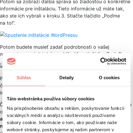
Potom sa zobrazí ďalšia správa so žiadosťou o konkrétne
informácie pre inštaláciu. Tieto informácie už máte tak,
ako ste ich vybrali v kroku 3. Stlačte tlačidlo „Poďme
na to!“.
Potom budete musieť zadať podrobnosti o vašej
novovytvorenej databáze a kliknúť na tlačidlo „Zaslať“.
Súhlas
Detaily
O cookies
Po dokončení tohto všetkého
WordPress skontroluje
,
či sú nastavenia správne a či sú zadané všetky potrebné
informácie.
Táto webstránka používa súbory cookies
Ďalšia vec, ktorú budete musieť urobiť, keď sa objaví nová
Na prispôsobenie obsahu a reklám, poskytovanie funkcií
obrazovka, je
vyplniť všetky informácie o vašom
sociálnych médií a analýzu návštevnosti používame
administratívnom používateľskom mene a názve vašej
súbory cookie. Informácie o tom, ako používate naše
novej stránky
. Navyše máte možnosť určiť, či chcete, aby
webové stránky, poskytujeme aj našim partnerom v