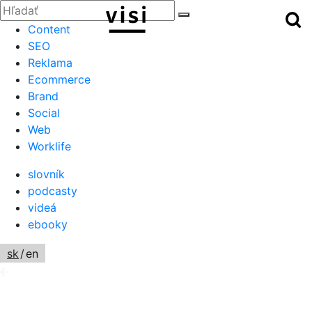
Zatvoriť
Hľadať:
Hľ
Hľadať
Menu
Content
SEO
Reklama
Ecommerce
Brand
Social
Web
Worklife
slovník
podcasty
videá
ebooky
sk
/
en