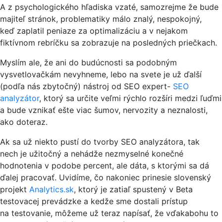
A z psychologického hľadiska vzaté, samozrejme že bude
majiteľ stránok, problematiky málo znalý, nespokojný,
keď zaplatil peniaze za optimalizáciu a v nejakom
fiktívnom rebríčku sa zobrazuje na posledných priečkach.
Myslím ale, že ani do budúcnosti sa podobným
vysvetlovačkám nevyhneme, lebo na svete je už ďalší
(podľa nás zbytočný) nástroj od SEO expert-
SEO
analyzátor
, ktorý sa určite veľmi rýchlo rozšíri medzi ľuďmi
a bude vznikať ešte viac šumov, nervozity a neznalosti,
ako doteraz.
Ak sa už niekto pustí do tvorby SEO analyzátora, tak
nech je užitočný a nehádže nezmyselné konečné
hodnotenia v podobe percent, ale dáta, s ktorými sa dá
ďalej pracovať. Uvidíme, čo nakoniec prinesie slovenský
projekt
Analytics.sk
, ktorý je zatiaľ spustený v Beta
testovacej prevádzke a kedže sme dostali prístup
na testovanie, môžeme už teraz napísať, že vďakabohu to