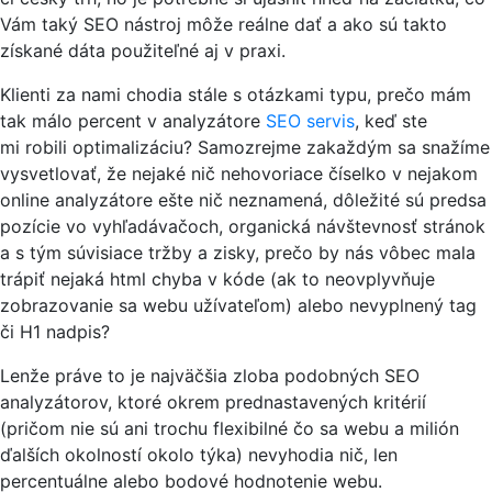
Vám taký SEO nástroj môže reálne dať a ako sú takto
získané dáta použiteľné aj v praxi.
Klienti za nami chodia stále s otázkami typu, prečo mám
tak málo percent v analyzátore
SEO servis
, keď ste
mi robili optimalizáciu? Samozrejme zakaždým sa snažíme
vysvetlovať, že nejaké nič nehovoriace číselko v nejakom
online analyzátore ešte nič neznamená, dôležité sú predsa
pozície vo vyhľadávačoch, organická návštevnosť stránok
a s tým súvisiace tržby a zisky, prečo by nás vôbec mala
trápiť nejaká html chyba v kóde (ak to neovplyvňuje
zobrazovanie sa webu užívateľom) alebo nevyplnený tag
či H1 nadpis?
Lenže práve to je najväčšia zloba podobných SEO
analyzátorov, ktoré okrem prednastavených kritérií
(pričom nie sú ani trochu flexibilné čo sa webu a milión
ďalších okolností okolo týka) nevyhodia nič, len
percentuálne alebo bodové hodnotenie webu.