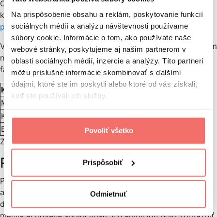
O popularite reštaurácií McDonald’s hovoria aj čísla,
Na prispôsobenie obsahu a reklám, poskytovanie funkcií
keďže v roku 2018 mal reťazec až
37 855 aktívnych
sociálnych médií a analýzu návštevnosti používame
pobočiek
na celom svete. Najviac vo svojej histórii.
súbory cookie. Informácie o tom, ako používate naše
V duchu správneho SEO-čkára si, samozrejme, neodpustím
webové stránky, poskytujeme aj našim partnerom v
malé porovnanie mesačnej hľadanosti s ďalšími dvomi
oblasti sociálnych médií, inzercie a analýzy. Títo partneri
fast-foodmi zameranými aj na burgre:
môžu príslušné informácie skombinovať s ďalšími
údajmi, ktoré ste im poskytli alebo ktoré od vás získali,
Kľúčové slovo
Mesačná hľadanosť
keď ste používali ich služby.
McDonald
11 000
KFC
3 200
Burger King
1 300
Povoliť všetko
Zdroj:
marketingminer.com
Redizajn
Prispôsobiť
Podobne ako napríklad Apple alebo Coca-Cola, tak
aj McDonald’s začínal s úplne odlišným logom ako majú
Odmietnuť
dnes. Prvý redizajn loga prišiel v roku 1948, kedy sa
menila aj povaha spoločnosti. Ich ambíciou bolo zdôrazniť