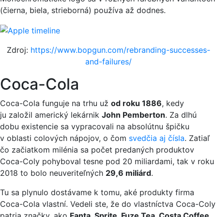
(čierna, biela, strieborná) používa až dodnes.
Zdroj:
https://www.bopgun.com/rebranding-successes-
and-failures/
Coca-Cola
Coca-Cola funguje na trhu už
od roku 1886
, kedy
ju založil americký lekárnik
John Pemberton
. Za dlhú
dobu existencie sa vypracovali na absolútnu špičku
v oblasti colových nápojov, o čom
svedčia aj čísla
. Zatiaľ
čo začiatkom milénia sa počet predaných produktov
Coca-Coly pohyboval tesne pod 20 miliardami, tak v roku
2018 to bolo neuveriteľných
29,6 miliárd
.
Tu sa plynulo dostávame k tomu, aké produkty firma
Coca-Cola vlastní. Vedeli ste, že do vlastníctva Coca-Coly
patria značky, ako
Fanta, Sprite, Fuze Tea, Costa Coffee