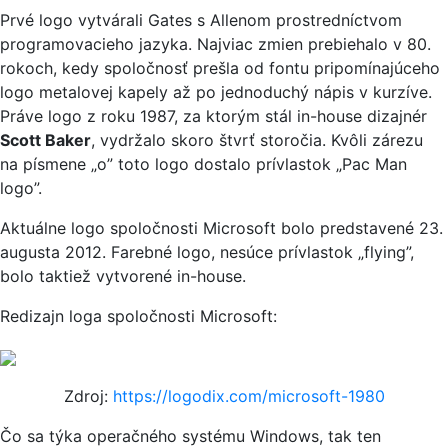
Prvé logo vytvárali Gates s Allenom prostredníctvom
programovacieho jazyka. Najviac zmien prebiehalo v 80.
rokoch, kedy spoločnosť prešla od fontu pripomínajúceho
logo metalovej kapely až po jednoduchý nápis v kurzíve.
Práve logo z roku 1987, za ktorým stál in-house dizajnér
Scott Baker
, vydržalo skoro štvrť storočia. Kvôli zárezu
na písmene „o” toto logo dostalo prívlastok „Pac Man
logo”.
Aktuálne logo spoločnosti Microsoft bolo predstavené 23.
augusta 2012. Farebné logo, nesúce prívlastok „flying”,
bolo taktiež vytvorené in-house.
Redizajn loga spoločnosti Microsoft:
Zdroj:
https://logodix.com/microsoft-1980
Čo sa týka operačného systému Windows, tak ten