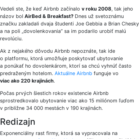
Vedeli ste, že keď Airbnb začínalo
v roku 2008
, tak jeho
názov bol
AirBed & Breakfast?
Dnes už svetoznámu
značku zakladali dvaja študenti Joe Gebbia a Brian Chesky
a na poli „dovolenkovania” sa im podarilo urobiť malú
revolúciu.
Ak z nejakého dôvodu Airbnb nepoznáte, tak ide
o platformu, ktorá umožňuje poskytovať ubytovanie
a ponúkať ho dovolenkárom, ktorí sa chcú vyhnúť často
predraženým hotelom.
Aktuálne Airbnb
funguje vo
viac ako 220 krajinách
.
Počas prvých šiestich rokov existencie Airbnb
sprostredkovalo ubytovanie viac ako 15 miliónom ľuďom
v približne 34 000 mestách v 190 krajinách.
Redizajn
Exponenciálny rast firmy, ktorá sa vypracovala na