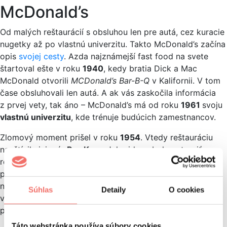
McDonald’s
Od malých reštaurácií s obsluhou len pre autá, cez kuracie
nugetky až po vlastnú univerzitu. Takto McDonald’s začína
opis
svojej cesty
. Azda najznámejší fast food na svete
štartoval ešte v roku
1940
, kedy bratia Dick a Mac
McDonald otvorili
MCDonald’s Bar-B-Q
v Kalifornii. V tom
čase obsluhovali len autá. A ak vás zaskočila informácia
z prvej vety, tak áno – McDonald’s má od roku
1961
svoju
vlastnú univerzitu
, kde trénuje budúcich zamestnancov.
Zlomový moment prišel v roku
1954
. Vtedy reštauráciu
navštívil vizionár
Ray Kroc
. Jeho ideou bolo vytvoriť
reťazec, ktorý by ponúkal jedlo v konštantnej kvalite
pripravované rovnakým spôsobom. V preklade,
nech prídete do akejkoľvek prevádzky, tak by ste mali
Súhlas
Detaily
O cookies
vždy dostať rovnako chutné jedlo vďaka totožnej
procedúre.
Táto webstránka používa súbory cookies