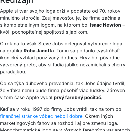
Redizajn
Apple si tvar svojho loga drží v podstate od 70. rokov
minulého storočia. Zaujímavosťou je, že firma začínala
s kompletne iným logom, na ktorom bol
Isaac Newton
–
kvôli pochopiteľnej spojitosti s jablkom.
O rok na to však Steve Jobs delegoval vytvorenie loga
na grafika
Roba Janoffa
. Tomu sa podarilo „vystrúhať”
ikonický vzhľad používaný dodnes. Hryz bol pôvodne
vytvorený preto, aby si ľudia jablko nezamieňali s cherry
paradajkou.
Čo sa týka dúhového prevedenia, tak Jobs údajne tvrdil,
že vďaka nemu bude firma pôsobiť viac ľudsky. Zároveň
v tom čase Apple vydal
prvý farebný počítač
.
Keď sa v roku 1997 do firmy Jobs vrátil, tak na tom po
finančnej stránke vôbec neboli dobre
. Okrem iných
marketingových ťahov sa rozhodli aj pre zmenu loga.
Monochromatické logo sa v rôznych farebných variantoch