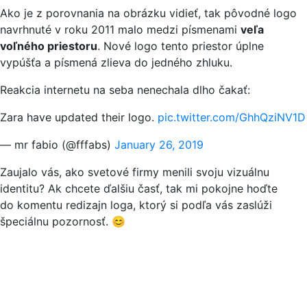
Ako je z porovnania na obrázku vidieť, tak pôvodné logo
navrhnuté v roku 2011 malo medzi písmenami
veľa
voľného priestoru
. Nové logo tento priestor úplne
vypúšťa a písmená zlieva do jedného zhluku.
Reakcia internetu na seba nenechala dlho čakať:
Zara have updated their logo.
pic.twitter.com/GhhQziNV1D
— mr fabio (@fffabs)
January 26, 2019
Zaujalo vás, ako svetové firmy menili svoju vizuálnu
identitu? Ak chcete ďalšiu časť, tak mi pokojne hoďte
do komentu redizajn loga, ktorý si podľa vás zaslúži
špeciálnu pozornosť. 😊