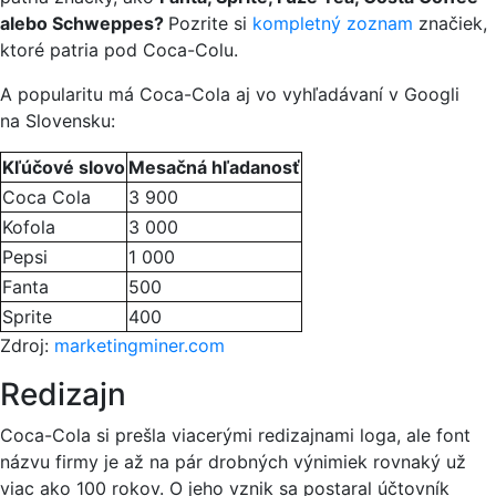
alebo Schweppes?
Pozrite si
kompletný zoznam
značiek,
ktoré patria pod Coca-Colu.
A popularitu má Coca-Cola aj vo vyhľadávaní v Googli
na Slovensku:
Kľúčové slovo
Mesačná hľadanosť
Coca Cola
3 900
Kofola
3 000
Pepsi
1 000
Fanta
500
Sprite
400
Zdroj:
marketingminer.com
Redizajn
Coca-Cola si prešla viacerými redizajnami loga, ale font
názvu firmy je až na pár drobných výnimiek rovnaký už
viac ako 100 rokov. O jeho vznik sa postaral účtovník