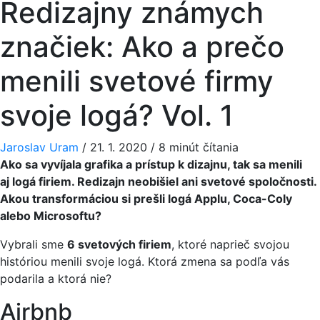
Redizajny známych
značiek: Ako a prečo
menili svetové firmy
svoje logá? Vol. 1
Jaroslav Uram
/
21. 1. 2020
/
8 minút čítania
Ako sa vyvíjala grafika a prístup k dizajnu, tak sa menili
aj logá firiem. Redizajn neobišiel ani svetové spoločnosti.
Akou transformáciou si prešli logá Applu, Coca-Coly
alebo Microsoftu?
Vybrali sme
6 svetových firiem
, ktoré naprieč svojou
históriou menili svoje logá. Ktorá zmena sa podľa vás
podarila a ktorá nie?
Airbnb