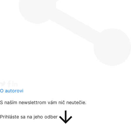
Tweet
Facebook share
Linkedin share
O autorovi
S naším newslettrom vám nič neutečie.
Prihláste sa na jeho odber