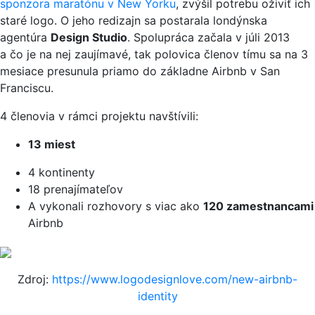
sponzora maratónu v New Yorku
, zvýšil potrebu oživiť ich
staré logo. O jeho redizajn sa postarala londýnska
agentúra
Design Studio
. Spolupráca začala v júli 2013
a čo je na nej zaujímavé, tak polovica členov tímu sa na 3
mesiace presunula priamo do základne Airbnb v San
Franciscu.
4 členovia v rámci projektu navštívili:
13 miest
4 kontinenty
18 prenajímateľov
A vykonali rozhovory s viac ako
120 zamestnancami
Airbnb
Zdroj:
https://www.logodesignlove.com/new-airbnb-
identity