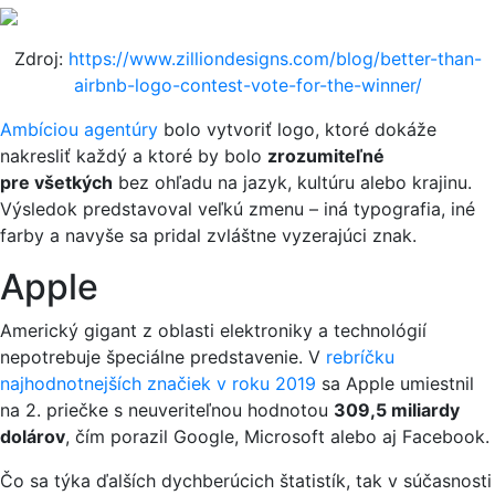
Zdroj:
https://www.zilliondesigns.com/blog/better-than-
airbnb-logo-contest-vote-for-the-winner/
Ambíciou agentúry
bolo vytvoriť logo, ktoré dokáže
nakresliť každý a ktoré by bolo
zrozumiteľné
pre všetkých
bez ohľadu na jazyk, kultúru alebo krajinu.
Výsledok predstavoval veľkú zmenu – iná typografia, iné
farby a navyše sa pridal zvláštne vyzerajúci znak.
Apple
Americký gigant z oblasti elektroniky a technológií
nepotrebuje špeciálne predstavenie. V
rebríčku
najhodnotnejších značiek v roku 2019
sa Apple umiestnil
na 2. priečke s neuveriteľnou hodnotou
309,5 miliardy
dolárov
, čím porazil Google, Microsoft alebo aj Facebook.
Čo sa týka ďalších dychberúcich štatistík, tak v súčasnosti