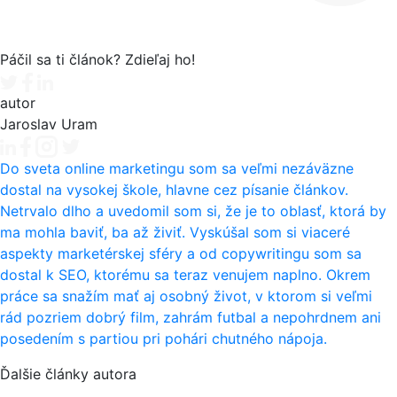
Páčil sa ti článok? Zdieľaj ho!
Tweet
Facebook share
Linkedin share
autor
Jaroslav Uram
Do sveta online marketingu som sa veľmi nezáväzne
dostal na vysokej škole, hlavne cez písanie článkov.
Netrvalo dlho a uvedomil som si, že je to oblasť, ktorá by
ma mohla baviť, ba až živiť. Vyskúšal som si viaceré
aspekty marketérskej sféry a od copywritingu som sa
dostal k SEO, ktorému sa teraz venujem naplno. Okrem
práce sa snažím mať aj osobný život, v ktorom si veľmi
rád pozriem dobrý film, zahrám futbal a nepohrdnem ani
posedením s partiou pri pohári chutného nápoja.
Ďalšie články autora