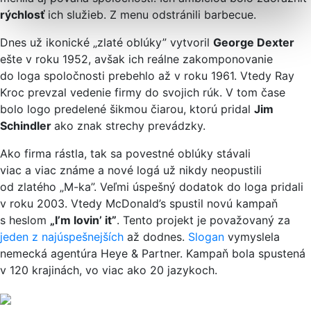
rýchlosť
ich služieb. Z menu odstránili barbecue.
Dnes už ikonické „zlaté oblúky” vytvoril
George Dexter
ešte v roku 1952, avšak ich reálne zakomponovanie
do loga spoločnosti prebehlo až v roku 1961. Vtedy Ray
Kroc prevzal vedenie firmy do svojich rúk. V tom čase
bolo logo predelené šikmou čiarou, ktorú pridal
Jim
Schindler
ako znak strechy prevádzky.
Ako firma rástla, tak sa povestné oblúky stávali
viac a viac známe a nové logá už nikdy neopustili
od zlatého „M-ka”. Veľmi úspešný dodatok do loga pridali
v roku 2003. Vtedy McDonald’s spustil novú kampaň
s heslom
„I’m lovin’ it”
. Tento projekt je považovaný za
jeden z najúspešnejších
až dodnes.
Slogan
vymyslela
nemecká agentúra Heye & Partner. Kampaň bola spustená
v 120 krajinách, vo viac ako 20 jazykoch.