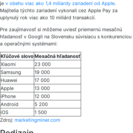
je
v obehu viac ako 1,4 miliardy zariadení od Apple
.
Majitelia týchto zariadení vykonali cez Apple Pay za
uplynulý rok viac ako 10 miliárd transakcií.
Pre zaujímavosť si môžeme uviesť priemernú mesačnú
hľadanosť v Googli na Slovensku súvisiacu s konkurenciou
a operačnými systémami:
Kľúčové slovo
Mesačná hľadanosť
Xiaomi
23 000
Samsung
19 000
Huawei
17 000
Apple
13 000
iPhone
12 000
Android
5 200
iOS
1 500
Zdroj:
marketingminer.com