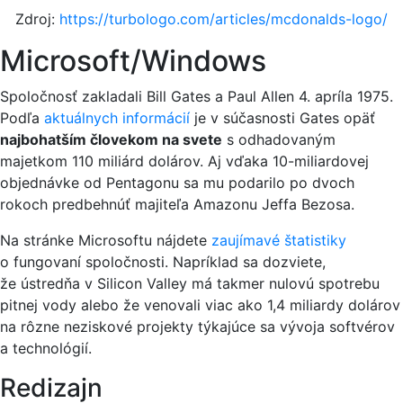
Zdroj:
https://turbologo.com/articles/mcdonalds-logo/
Microsoft/Windows
Spoločnosť zakladali Bill Gates a Paul Allen 4. apríla 1975.
Podľa
aktuálnych informácií
je v súčasnosti Gates opäť
najbohatším človekom na svete
s odhadovaným
majetkom 110 miliárd dolárov. Aj vďaka 10-miliardovej
objednávke od Pentagonu sa mu podarilo po dvoch
rokoch predbehnúť majiteľa Amazonu Jeffa Bezosa.
Na stránke Microsoftu nájdete
zaujímavé štatistiky
o fungovaní spoločnosti. Napríklad sa dozviete,
že ústredňa v Silicon Valley má takmer nulovú spotrebu
pitnej vody alebo že venovali viac ako 1,4 miliardy dolárov
na rôzne neziskové projekty týkajúce sa vývoja softvérov
a technológií.
Redizajn