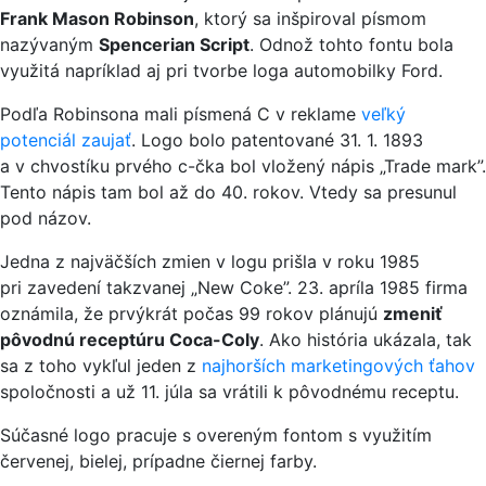
Frank Mason Robinson
, ktorý sa inšpiroval písmom
nazývaným
Spencerian Script
. Odnož tohto fontu bola
využitá napríklad aj pri tvorbe loga automobilky Ford.
Podľa Robinsona mali písmená C v reklame
veľký
potenciál zaujať
. Logo bolo patentované 31. 1. 1893
a v chvostíku prvého c-čka bol vložený nápis „Trade mark”.
Tento nápis tam bol až do 40. rokov. Vtedy sa presunul
pod názov.
Jedna z najväčších zmien v logu prišla v roku 1985
pri zavedení takzvanej „New Coke”. 23. apríla 1985 firma
oznámila, že prvýkrát počas 99 rokov plánujú
zmeniť
pôvodnú receptúru Coca-Coly
. Ako história ukázala, tak
sa z toho vykľul jeden z
najhorších marketingových ťahov
spoločnosti a už 11. júla sa vrátili k pôvodnému receptu.
Súčasné logo pracuje s overeným fontom s využitím
červenej, bielej, prípadne čiernej farby.