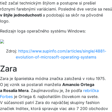
tiež začal technickým štýlom a postupne si prešiel
rôznymi farebnými variáciami. Posledné dve verzie sa nesú
v štýle jednoduchosti
a podobajú sa skôr na pôvodné
logo.
Redizajn loga operačného systému Windows:
Zdroj:
https://www.supinfo.com/articles/single/4881-
evolution-of-microsoft-operating-systems
Zara
Zara je španielska módna značka založená v roku 1975.
O jej vznik sa postarali manželia
Amancio Ortega
a Rosalía Mera
. Zaujímavosťou je, že podľa
rebríčka
Forbes
je Ortega 6. najbohatším človekom na svete.
V súčasnosti patrí Zara do najväčšej skupiny fashion
značiek Inditex, ktorá spravuje viac ako 7 200 obchodov