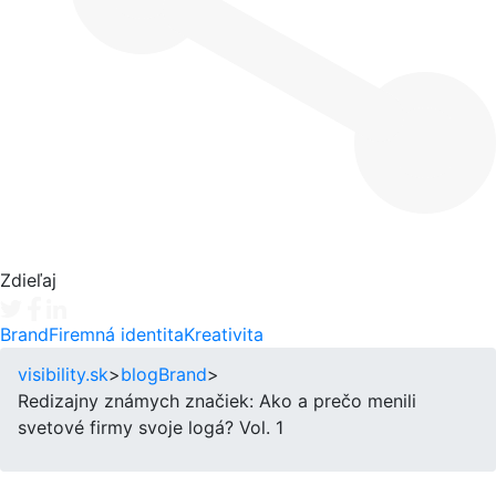
Zdieľaj
Tweet
Facebook share
Linkedin share
Brand
Firemná identita
Kreativita
visibility.sk
>
blog
Brand
>
Redizajny známych značiek: Ako a prečo menili
svetové firmy svoje logá? Vol. 1