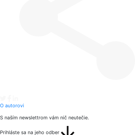
Tweet
Facebook share
Linkedin share
O autorovi
S naším newslettrom vám nič neutečie.
Prihláste sa na jeho odber