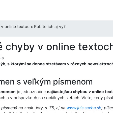
v online textoch: Robíte ich aj vy?
 chyby v online textoch
ia
chýb, s ktorými sa denne stretávam v rôznych newslettroc
zámen s veľkým písmenom
písmenom
je jednoznačne
najčastejšou chybou v online tex
ch a v príspevkoch na sociálnych sieťach. Viete, kedy písa
 písmená na znak úcty, s. 75, aj na
www.juls.savba.sk
) píš