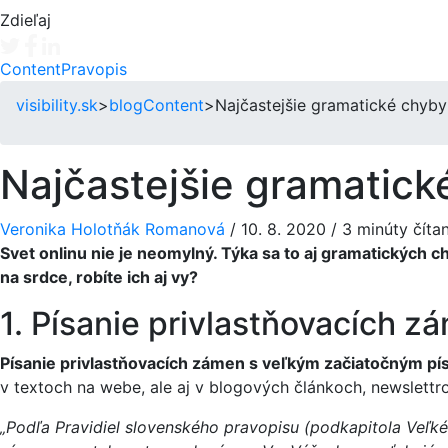
Zdieľaj
Tweet
Facebook share
Linkedin share
Content
Pravopis
visibility.sk
>
blog
Content
>
Najčastejšie gramatické chyby 
Najčastejšie gramatické
Veronika Holotňák Romanová
/
10. 8. 2020
/
3 minúty čítan
Svet onlinu nie je neomylný. Týka sa to aj gramatických 
na srdce, robíte ich aj vy?
1. Písanie privlastňovacích 
Písanie privlastňovacích zámen s veľkým začiatočným 
v textoch na webe, ale aj v blogových článkoch, newslettro
„Podľa Pravidiel slovenského pravopisu (podkapitola Veľké