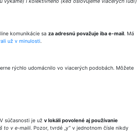
u vykáme) i kolektívneho (keď oslovujeme viacerých ľudí)
nline komunikácie sa
za adresnú považuje iba e-mail
. Má
li už v minulosti
.
omerne rýchlo udomácnilo vo viacerých podobách. Môžete
V súčasnosti je už
v lokáli povolené aj používanie
 to v e-maili.
Pozor, tvrdé „y” v jednotnom čísle nikdy