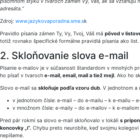
písomnom styku v tvaroch zámen Vy, Váš, ak sa vzťahujú n
adresáta.“
Zdroj:
www.jazykovaporadna.sme.s
k
Pravidlo písania zámen Ty, Vy, Tvoj, Váš má
pôvod v listov
totiž rovnako špecifické formálne pravidlá písania ako lis
2. Skloňovanie slova e-mail
Písanie e-mailov je v súčasnosti štandardom v mnohých pr
ho písať v tvaroch
e-mail, email, mail a tiež mejl
. Ako ho s
Slovo e-mail sa
skloňuje podľa vzoru dub
. V jednotnom a 
v jednotnom čísle: e-mail – do e-mailu – k e-mailu – e
v množnom čísle: e-maily – do e-mailov – k e-mailom 
Pred pár rokmi sa slovo e-mail skloňovalo v lokáli
s prípon
koncovky „i”.
Chybu preto neurobíte, keď svojmu kolegovi
nepíšeme.