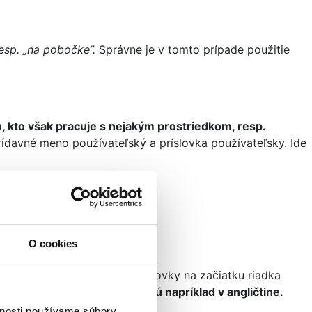
resp. „na pobočke”.
Správne je v tomto prípade použitie
, kto však pracuje s nejakým prostriedkom, resp.
ídavné meno používateľský a príslovka používateľsky. Ide
O cookies
kazmu).
 riadka
(“)
. Práve horné úvodzovky na začiatku riadka
iatku a konci vety sa
používajú napríklad v angličtine.
vnosti používame súbory