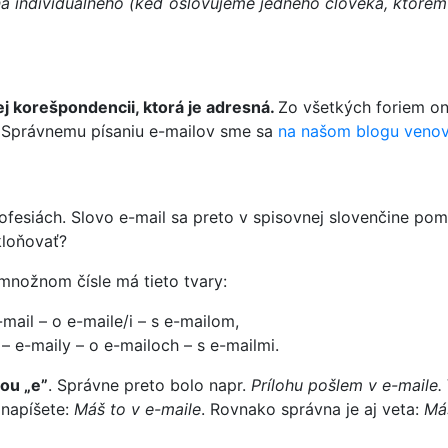
a individuálneho (keď oslovujeme jedného človeka, ktorém
ej korešpondencii, ktorá je adresná.
Zo všetkých foriem o
t. Správnemu písaniu e-mailov sme sa
na našom blogu venova
ofesiách. Slovo e-mail sa preto v spisovnej slovenčine p
kloňovať?
množnom čísle má tieto tvary:
-mail – o e-maile/i – s e-mailom,
– e-maily – o e-mailoch – s e-mailmi.
ou „e”
. Správne preto bolo napr.
Prílohu pošlem v e-maile.
 napíšete:
Máš to v e-maile
. Rovnako správna je aj veta:
Máš