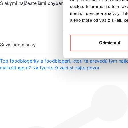
S akými najčastejšími chybami sa v online textoch stretá
cookie. Informácie o tom, ak
médií, inzercie a analýzy. Tí
alebo ktoré od vás získali, ke
Odmietnuť
Súvisiace články
Top foodblogerky a foodblogeri, ktorí ťa prevedú tým naj
marketingom? Na týchto 9 vecí si dajte pozor