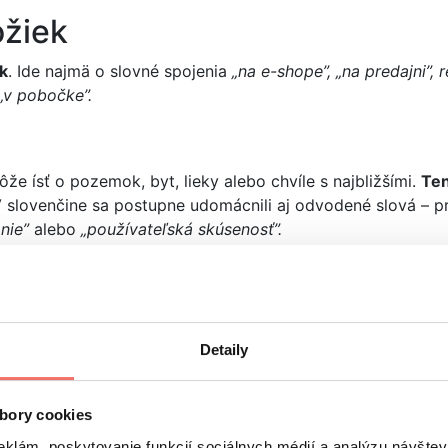
ožiek
k
. Ide najmä o slovné spojenia
„na e-shope”, „na predajni”, 
a „v pobočke”.
ôže ísť o pozemok, byt, lieky alebo chvíle s najbližšími.
Ten
 slovenčine sa postupne udomácnili aj odvodené slová – pr
nie”
alebo
„používateľská skúsenosť”.
Vo vete majú
vyčleňovaciu funkciu.
Detaily
citátoch a dištancovaní sa od výrazov (použitie irónie a sar
spodku riadka („)
. Na konci vety ich píšeme hore na vrchu
bory cookies
v však v slovenčine nie je správny. Horné úvodzovky na zač
eklám, poskytovanie funkcií sociálnych médií a analýzu návšte