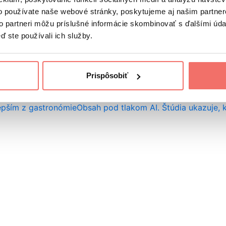
vate vy? Budem rada, keď sa o ne
podelíte v komentároch.
o používate naše webové stránky, poskytujeme aj našim partner
to partneri môžu príslušné informácie skombinovať s ďalšími údaj
ď ste používali ich služby.
Prispôsobiť
lepším z gastronómie
Obsah pod tlakom AI. Štúdia ukazuje, 