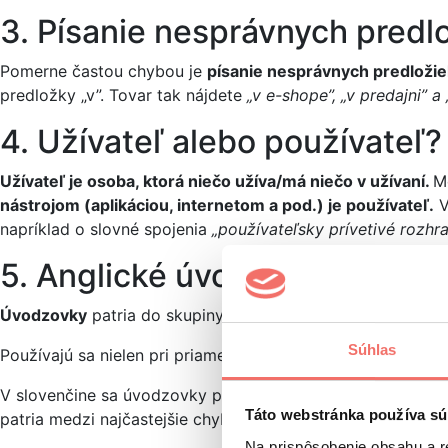
3. Písanie nesprávnych predl
Pomerne častou chybou je
písanie nesprávnych predložie
predložky „v”. Tovar tak nájdete
„v e-shope”, „v predajni” 
4. Užívateľ alebo používateľ?
Užívateľ je osoba, ktorá niečo užíva/má niečo v užívaní.
M
nástrojom (aplikáciou, internetom a pod.) je používateľ.
V
napríklad o slovné spojenia
„používateľsky prívetivé rozhra
5. Anglické úvodzovky
Úvodzovky
patria do skupiny interpunkčných znamienok. 
Súhlas
Používajú sa nielen pri priamej reči, ale aj pri doslovných 
V slovenčine sa úvodzovky píšu
na začiatku výpovede na 
Táto webstránka používa sú
patria medzi najčastejšie chyby v online textoch. Tento ja
Na prispôsobenie obsahu a r