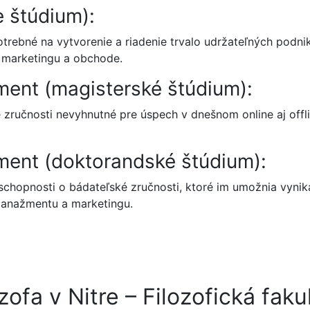
 štúdium):
otrebné na vytvorenie a riadenie trvalo udržateľných podn
v marketingu a obchode.
ent (magisterské štúdium):
 zručnosti nevyhnutné pre úspech v dnešnom online aj off
ent (doktorandské štúdium):
chopnosti o bádateľské zručnosti, ktoré im umožnia vynik
manažmentu a marketingu.
ozofa v Nitre – Filozofická fa