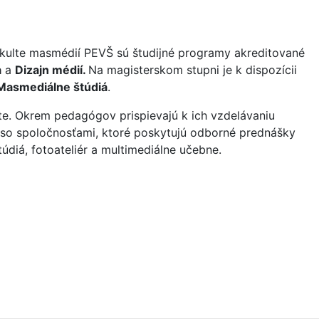
kulte masmédií PEVŠ sú študijné programy akreditované
a
a
Dizajn médií.
Na magisterskom stupni je k dispozícii
Masmediálne štúdiá
.
te. Okrem pedagógov prispievajú k ich vzdelávaniu
ám so spoločnosťami, ktoré poskytujú odborné prednášky
diá, fotoateliér a multimediálne učebne.