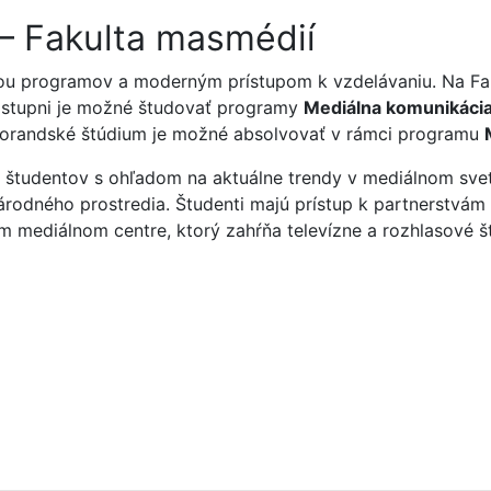
– Fakulta masmédií
ou programov a moderným prístupom k vzdelávaniu. Na Fa
 stupni je možné študovať programy
Mediálna komunikáci
torandské štúdium je možné absolvovať v rámci programu
u študentov s ohľadom na aktuálne trendy v mediálnom sve
inárodného prostredia. Študenti majú prístup k partnerstv
 mediálnom centre, ktorý zahŕňa televízne a rozhlasové štú