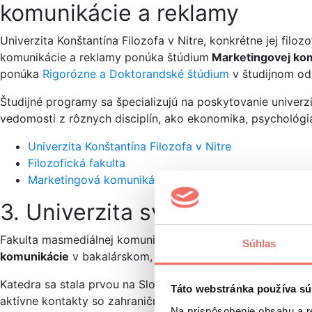
komunikácie a reklamy
Univerzita Konštantína Filozofa v Nitre, konkrétne jej filo
komunikácie a reklamy ponúka štúdium
Marketingovej kom
ponúka
Rigorózne a Doktorandské štúdium
v študijnom o
Študijné programy sa špecializujú na poskytovanie univerzi
vedomosti z rôznych disciplín, ako ekonomika, psychológia, 
Univerzita Konštantína Filozofa v Nitre
Filozofická fakulta
Marketingová komunikácia a reklama
3. Univerzita sv. Cyrila a M
Fakulta masmediálnej komunikácie je súčasťou Univerzity
Súhlas
komunikácie
v bakalárskom, magisterskom aj doktorandsk
Katedra sa stala prvou na Slovensku, ktorá poskytuje komp
Táto webstránka používa sú
aktívne kontakty so zahraničnými univerzitami a prispievaj
Na prispôsobenie obsahu a r