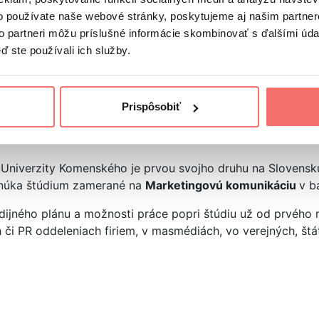
la alma mater mnohých úspešných žurnalistov, mediálnych 
o používate naše webové stránky, poskytujeme aj našim partner
ko aj renomovaných pedagógov a odborníkov z praxe.
to partneri môžu príslušné informácie skombinovať s ďalšími údaj
ď ste používali ich služby.
atislave – Filozofická fakult
Prispôsobiť
e Univerzity Komenského je prvou svojho druhu na Slovensk
Ponúka štúdium zamerané na
Marketingovú komunikáciu
v b
ijného plánu a možnosti práce popri štúdiu už od prvého r
i PR oddeleniach firiem, v masmédiách, vo verejných, štát