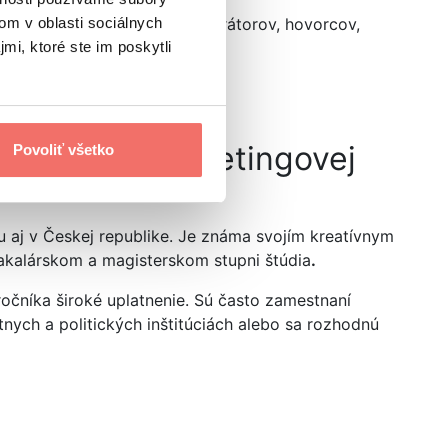
odborníkov, marketérov, moderátorov, hovorcov,
om v oblasti sociálnych
mi, ktoré ste im poskytli
a, Katedra marketingovej
Povoliť všetko
u aj v Českej republike. Je známa svojím kreatívnym
akalárskom a magisterskom stupni štúdia
.
očníka široké uplatnenie. Sú často zamestnaní
nych a politických inštitúciách alebo sa rozhodnú