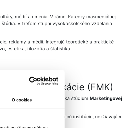
 kultúry, médií a umenia. V rámci Katedry masmediálnej
štúdia. V treťom stupni vysokoškolského vzdelania
e, reklamy a médií. Integrujú teoretické a praktické
 estetika, filozofia a štatistika.
ediálnej komunikácie (FMK)
 prístupom k vzdelávaniu. Ponúka štúdium
Marketingovej
O cookies
 sa vypracovala na rešpektovanú inštitúciu, udržiavajúcu
vnosti používame súbory