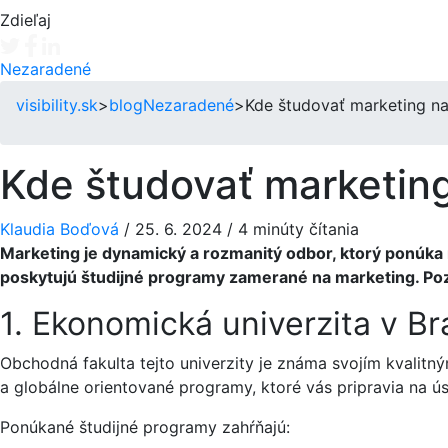
Zdieľaj
Tweet
Facebook share
Linkedin share
Nezaradené
visibility.sk
>
blog
Nezaradené
>
Kde študovať marketing na
Kde študovať marketing
Klaudia Boďová
/
25. 6. 2024
/
4 minúty čítania
Marketing je dynamický a rozmanitý odbor, ktorý ponúka 
poskytujú študijné programy zamerané na marketing. Pozr
1. Ekonomická univerzita v B
Obchodná fakulta tejto univerzity je známa svojím kvali
a globálne orientované programy, ktoré vás pripravia na ú
Ponúkané študijné programy zahŕňajú: