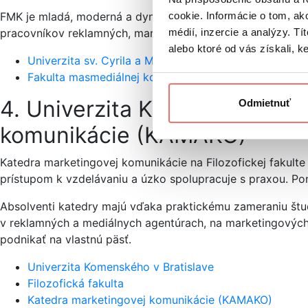
FMK je mladá, moderná a dynamická fakulta, ktorá sa sta
cookie. Informácie o tom, ak
pracovníkov reklamných, marketingových a PR agentúr, a
médií, inzercie a analýzy. Tí
alebo ktoré od vás získali, ke
Univerzita sv. Cyrila a Metoda v Trnave
Fakulta masmediálnej komunikácie (FMK)
4. Univerzita Komenského v Br
Odmietnuť
komunikácie (KAMAKO)
Katedra marketingovej komunikácie na Filozofickej fakult
prístupom k vzdelávaniu a úzko spolupracuje s praxou. 
Absolventi katedry majú vďaka praktickému zameraniu štud
v reklamných a mediálnych agentúrach, na marketingových č
podnikať na vlastnú päsť.
Univerzita Komenského v Bratislave
Filozofická fakulta
Katedra marketingovej komunikácie (KAMAKO)