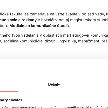
zofická fakulta, sa zameriava na vzdelávanie v oblasti vedy,
unikácie a reklamy
v bakalárskom aj magisterskom stupni 
dbore
Mediálne a komunikačné štúdiá.
tného typu vzdelania v oblastiach marketingovej komunikáci
sociálna komunikácia, dizajn, lingvistika, manažment, právo,
etoda v Trnave – Fakulta masm
 sv. Cyrila a Metoda v Trnave a je známa svojím moderným
Detaily
om stupni štúdia.
lexné vzdelanie v oblasti mediálnej komunikácie. Postupne
bory cookies
úcu do diskusií o trendoch v mediálnej spoločnosti.
eklám, poskytovanie funkcií sociálnych médií a analýzu návšte