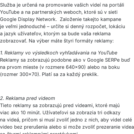
Služba je určená na promovanie vašich videí na portáli
YouTube a na partnerských weboch, ktoré sú v sieti
Google Display Network. Založenie takejto kampane
je veľmi jednoduché – určíte si denný rozpočet, lokáciu
a jazyk užívateľov, ktorým sa bude vaša reklama
zobrazovať. Na výber máte štyri formáty reklamy:
1. Reklamy vo výsledkoch vyhľadávania na YouTube
Reklamy sa zobrazujú podobne ako v Google SERPe buď
na prvom mieste (v rozmere 640×90) alebo na boku
(rozmer 300×70). Platí sa za každý preklik.
2. Reklama pred videom
Tieto reklamy sa zobrazujú pred videami, ktoré majú
viac ako 10 minút. Užívateľovi sa zobrazia tri odkazy
na videá, pričom si musí zvoliť jedno z nich, aby videl celé
video bez prerušenia alebo si može zvoliť prezeranie videa
so štyrmi reklamnými prestávkami.