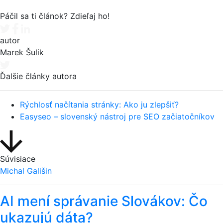
Páčil sa ti článok? Zdieľaj ho!
Tweet
Facebook share
Linkedin share
autor
Marek Šulik
Ďalšie články autora
Rýchlosť načítania stránky: Ako ju zlepšiť?
Easyseo – slovenský nástroj pre SEO začiatočníkov
Súvisiace
Michal Gališin
AI mení správanie Slovákov: Čo
ukazujú dáta?