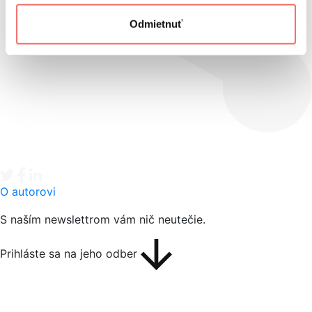
Odmietnuť
Tweet
Facebook share
Linkedin share
O autorovi
S naším newslettrom vám nič neutečie.
Prihláste sa na jeho odber