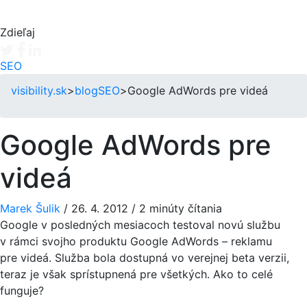
Zdieľaj
Tweet
Facebook share
Linkedin share
SEO
visibility.sk
>
blog
SEO
>
Google AdWords pre videá
Google AdWords pre
videá
Marek Šulik
/
26. 4. 2012
/
2 minúty čítania
Google v posledných mesiacoch testoval novú službu
v rámci svojho produktu Google AdWords – reklamu
pre videá. Služba bola dostupná vo verejnej beta verzii,
teraz je však sprístupnená pre všetkých. Ako to celé
funguje?