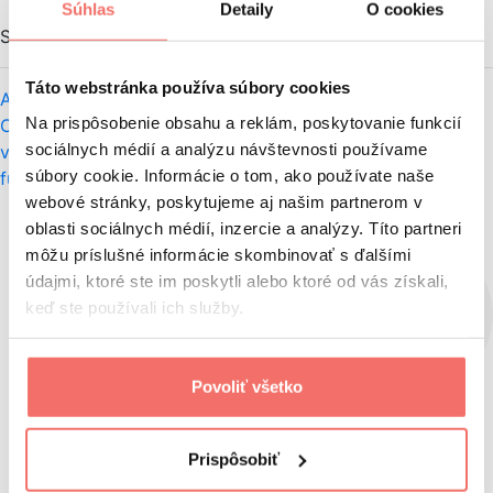
Súhlas
Detaily
O cookies
Súvisiace články
Táto webstránka používa súbory cookies
AI mení správanie Slovákov: Čo ukazujú dáta?
Používate
Na prispôsobenie obsahu a reklám, poskytovanie funkcií
Cloudflare? Od septembra môžete vypadnúť z
sociálnych médií a analýzu návštevnosti používame
vyhľadávania
Google ukáže tvorcom, ako ich obsah
súbory cookie. Informácie o tom, ako používate naše
funguje na Instagrame, TikToku, X a YouTube
webové stránky, poskytujeme aj našim partnerom v
oblasti sociálnych médií, inzercie a analýzy. Títo partneri
môžu príslušné informácie skombinovať s ďalšími
údajmi, ktoré ste im poskytli alebo ktoré od vás získali,
keď ste používali ich služby.
Povoliť všetko
Prispôsobiť