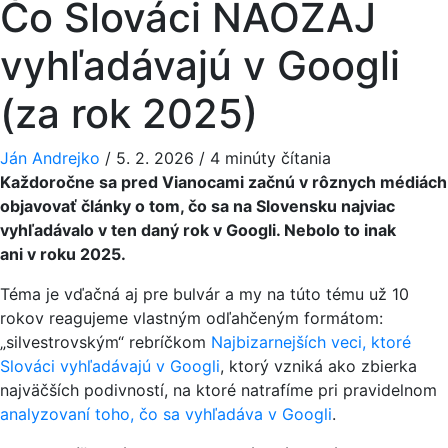
Čo Slováci NAOZAJ
vyhľadávajú v Googli
(za rok 2025)
Ján Andrejko
/
5. 2. 2026
/
4 minúty čítania
Každoročne sa pred Vianocami začnú v rôznych médiách
objavovať články o tom, čo sa na Slovensku najviac
vyhľadávalo v ten daný rok v Googli. Nebolo to inak
ani v roku 2025.
Téma je vďačná aj pre bulvár a my na túto tému už 10
rokov reagujeme vlastným odľahčeným formátom:
„silvestrovským“ rebríčkom
Najbizarnejších veci, ktoré
Slováci vyhľadávajú v Googli
, ktorý vzniká ako zbierka
najväčších podivností, na ktoré natrafíme pri pravidelnom
analyzovaní toho, čo sa vyhľadáva v Googli
.