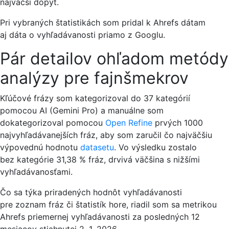
najväčší dopyt.
Pri vybraných štatistikách som pridal k Ahrefs dátam
aj dáta o vyhľadávanosti priamo z Googlu.
Pár detailov ohľadom metódy
analýzy pre fajnšmekrov
Kľúčové frázy som kategorizoval do 37 kategórií
pomocou AI (Gemini Pro) a manuálne som
dokategorizoval pomocou
Open Refine
prvých 1000
najvyhľadávanejších fráz, aby som zaručil čo najväčšiu
výpovednú hodnotu
datasetu
. Vo výsledku zostalo
bez kategórie 31,38 % fráz, drvivá väčšina s nižšími
vyhľadávanosťami.
Čo sa týka priradených hodnôt vyhľadávanosti
pre zoznam fráz či štatistík hore, riadil som sa metrikou
Ahrefs priemernej vyhľadávanosti za posledných 12
mesiacov stiahnutej 2. 1. 2026.