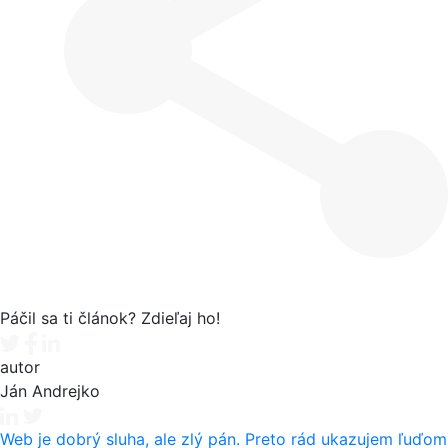
Páčil sa ti článok? Zdieľaj ho!
Tweet
Facebook share
Linkedin share
autor
Ján Andrejko
Web je dobrý sluha, ale zlý pán. Preto rád ukazujem ľuďom