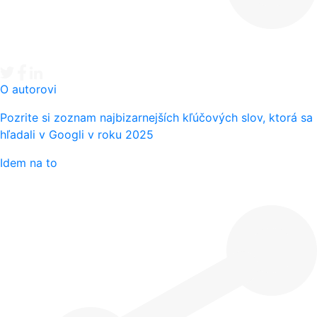
Tweet
Facebook share
Linkedin share
O autorovi
Pozrite si zoznam najbizarnejších kľúčových slov, ktorá sa
hľadali v Googli v roku 2025
Idem na to