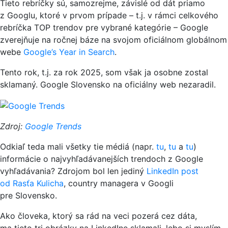
Tieto rebríčky sú, samozrejme, závislé od dát priamo
z Googlu, ktoré v prvom prípade – t.j. v rámci celkového
rebríčka TOP trendov pre vybrané kategórie – Google
zverejňuje na ročnej báze na svojom oficiálnom globálnom
webe
Google’s Year in Search
.
Tento rok, t.j. za rok 2025, som však ja osobne zostal
sklamaný. Google Slovensko na oficiálny web nezaradil.
Zdroj:
Google Trends
Odkiaľ teda mali všetky tie médiá (napr.
tu
,
tu
a
tu
)
informácie o najvyhľadávanejších trendoch z Google
vyhľadávania? Zdrojom bol len jediný
LinkedIn post
od Rasťa Kulicha
, country managera v Googli
pre Slovensko.
Ako človeka, ktorý sa rád na veci pozerá cez dáta,
ma tieto tri obrázky na LinkedIne sklamali, lebo si myslím,