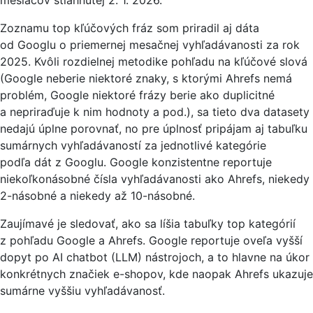
Zoznamu top kľúčových fráz som priradil aj dáta
od Googlu o priemernej mesačnej vyhľadávanosti za rok
2025. Kvôli rozdielnej metodike pohľadu na kľúčové slová
(Google neberie niektoré znaky, s ktorými Ahrefs nemá
problém, Google niektoré frázy berie ako duplicitné
a nepriraďuje k nim hodnoty a pod.), sa tieto dva datasety
nedajú úplne porovnať, no pre úplnosť pripájam aj tabuľku
sumárnych vyhľadávaností za jednotlivé kategórie
podľa dát z Googlu. Google konzistentne reportuje
niekoľkonásobné čísla vyhľadávanosti ako Ahrefs, niekedy
2-násobné a niekedy až 10-násobné.
Zaujímavé je sledovať, ako sa líšia tabuľky top kategórií
z pohľadu Google a Ahrefs. Google reportuje oveľa vyšší
dopyt po AI chatbot (LLM) nástrojoch, a to hlavne na úkor
konkrétnych značiek e-shopov, kde naopak Ahrefs ukazuje
sumárne vyššiu vyhľadávanosť.