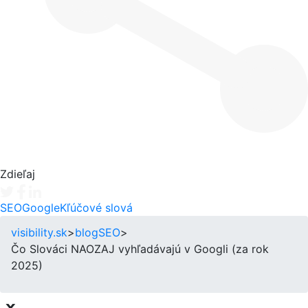
Zdieľaj
Tweet
Facebook share
Linkedin share
SEO
Google
Kľúčové slová
visibility.sk
>
blog
SEO
>
Čo Slováci NAOZAJ vyhľadávajú v Googli (za rok
2025)