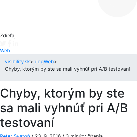
Zdieľaj
Tweet
Facebook share
Linkedin share
Web
visibility.sk
>
blog
Web
>
Chyby, ktorým by ste sa mali vyhnúť pri A/B testovaní
Chyby, ktorým by ste
sa mali vyhnúť pri A/B
testovaní
Peter Svatoň
/
23. 9. 2016
/
3 minúty čítania