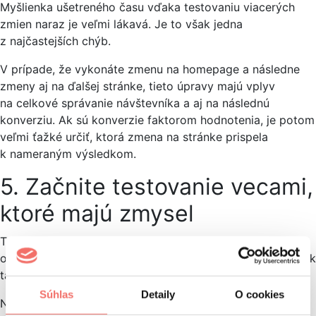
Myšlienka ušetreného času vďaka testovaniu viacerých
zmien naraz je veľmi lákavá. Je to však jedna
z najčastejších chýb.
V prípade, že vykonáte zmenu na homepage a následne
zmeny aj na ďalšej stránke, tieto úpravy majú vplyv
na celkové správanie návštevníka a aj na následnú
konverziu. Ak sú konverzie faktorom hodnotenia, je potom
veľmi ťažké určiť, ktorá zmena na stránke prispela
k nameraným výsledkom.
5. Začnite testovanie vecami,
ktoré majú zmysel
Testovanie farieb je fajn, ale nemá zmysel testovať 40
odtieňov jednej farby, aby ste dosiahli čo najlepší výsledok
tak, ako sa to pred časom rozhodol spraviť
Google
.
Súhlas
Detaily
O cookies
Nestrácajte čas s maličkosťami a neskúšajte náhodne