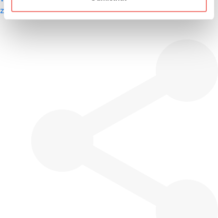
zdieľal dáta s konkurenciou