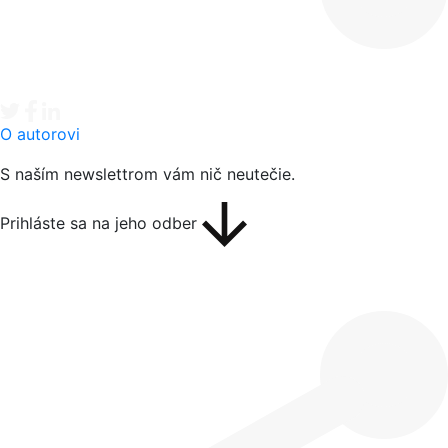
Tweet
Facebook share
Linkedin share
O autorovi
S naším newslettrom vám nič neutečie.
Prihláste sa na jeho odber