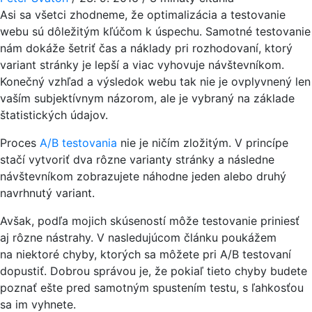
Asi sa všetci zhodneme, že optimalizácia a testovanie
webu sú dôležitým kľúčom k úspechu. Samotné testovanie
nám dokáže šetriť čas a náklady pri rozhodovaní, ktorý
variant stránky je lepší a viac vyhovuje návštevníkom.
Konečný vzhľad a výsledok webu tak nie je ovplyvnený len
vaším subjektívnym názorom, ale je vybraný na základe
štatistických údajov.
Proces
A/B testovania
nie je ničím zložitým. V princípe
stačí vytvoriť dva rôzne varianty stránky a následne
návštevníkom zobrazujete náhodne jeden alebo druhý
navrhnutý variant.
Avšak, podľa mojich skúseností môže testovanie priniesť
aj rôzne nástrahy. V nasledujúcom článku poukážem
na niektoré chyby, ktorých sa môžete pri A/B testovaní
dopustiť. Dobrou správou je, že pokiaľ tieto chyby budete
poznať ešte pred samotným spustením testu, s ľahkosťou
sa im vyhnete.