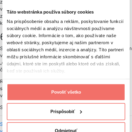
zmeny na vašich weboch len preto, aby ste videli, čo
vašich návštevníkov baví. Cieľom testovania by malo byť
Táto webstránka používa súbory cookies
zistenie, čo podnecuje vašich návštevníkov, aby vykonali
Na prispôsobenie obsahu a reklám, poskytovanie funkcií
konkrétnu akciu.
sociálnych médií a analýzu návštevnosti používame
6. Záverom
súbory cookie. Informácie o tom, ako používate naše
webové stránky, poskytujeme aj našim partnerom v
Správne nastavenie testovania a premyslená stratégia vám
oblasti sociálnych médií, inzercie a analýzy. Títo partneri
v konečných výsledkoch prinesú viac úžitku ako stará
môžu príslušné informácie skombinovať s ďalšími
„dobrá“ technika pokus – omyl. Dúfam, že vám tento
údajmi, ktoré ste im poskytli alebo ktoré od vás získali,
článok pomôže práve pri plánovaní a príprave testovania.
keď ste používali ich služby.
Riešili ste už A/B testovanie na vašich stránkach a poučili
ste sa na svojich chybách? Budem rád, ak budete tieto
Povoliť všetko
vaše skúsenosti zdieľať spoločne s nami v komentároch.
Súvisiace články
Prispôsobiť
Sprievodca A/B testovaním stránok
Najlepšie nástroje pre
Odmietnuť
vibe coding (2026)
Veľké zmeny? EÚ chce, aby Google