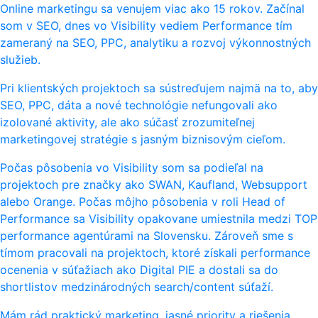
Online marketingu sa venujem viac ako 15 rokov. Začínal
som v SEO, dnes vo Visibility vediem Performance tím
zameraný na SEO, PPC, analytiku a rozvoj výkonnostných
služieb.
Pri klientských projektoch sa sústreďujem najmä na to, aby
SEO, PPC, dáta a nové technológie nefungovali ako
izolované aktivity, ale ako súčasť zrozumiteľnej
marketingovej stratégie s jasným biznisovým cieľom.
Počas pôsobenia vo Visibility som sa podieľal na
projektoch pre značky ako SWAN, Kaufland, Websupport
alebo Orange. Počas môjho pôsobenia v roli Head of
Performance sa Visibility opakovane umiestnila medzi TOP
performance agentúrami na Slovensku. Zároveň sme s
tímom pracovali na projektoch, ktoré získali performance
ocenenia v súťažiach ako Digital PIE a dostali sa do
shortlistov medzinárodných search/content súťaží.
Mám rád praktický marketing, jasné priority a riešenia,