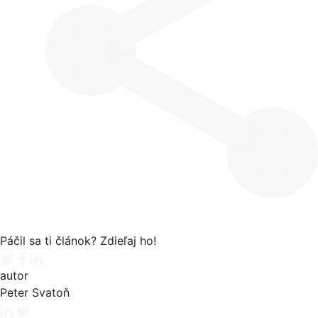
Páčil sa ti článok? Zdieľaj ho!
Tweet
Facebook share
Linkedin share
autor
Peter Svatoň