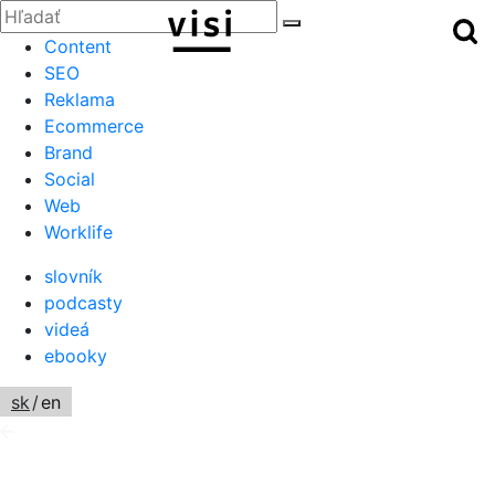
Zatvoriť
Hľadať:
Hľ
Hľadať
Menu
Content
SEO
Reklama
Ecommerce
Brand
Social
Web
Worklife
slovník
podcasty
videá
ebooky
sk
/
en