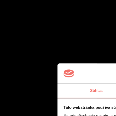
Súhlas
Táto webstránka používa sú
Na prispôsobenie obsahu a r