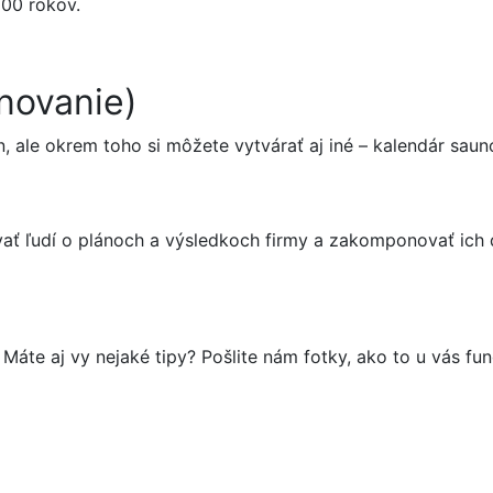
h 100 rokov.
novanie)
 ale okrem toho si môžete vytvárať aj iné – kalendár sauno
vať ľudí o plánoch a výsledkoch firmy a zakomponovať ich 
 Máte aj vy nejaké tipy? Pošlite nám fotky, ako to u vás fun