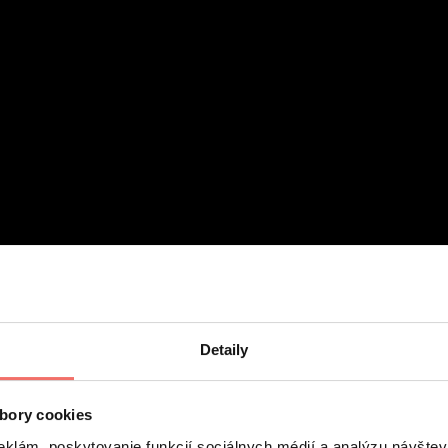
Detaily
bory cookies
eklám, poskytovanie funkcií sociálnych médií a analýzu návšte