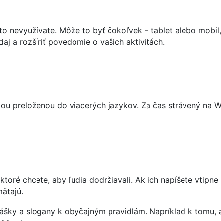
 nevyužívate. Môže to byť čokoľvek – tablet alebo mobil, 
aj a rozšíriť povedomie o vašich aktivitách.
u preloženou do viacerých jazykov. Za čas strávený na WC
oré chcete, aby ľudia dodržiavali. Ak ich napíšete vtipne a
mätajú.
ášky a slogany k obyčajným pravidlám. Napríklad k tomu, a