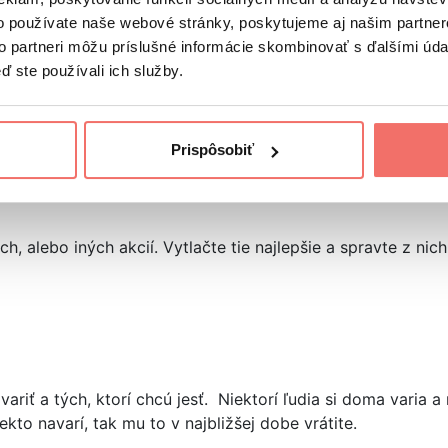
o používate naše webové stránky, poskytujeme aj našim partner
to partneri môžu príslušné informácie skombinovať s ďalšími údaj
ď ste používali ich služby.
Prispôsobiť
ko doma? Pozrite si 7 skvelých a jednoduchých tipov, ktor
alebo iných akcií. Vytlačte tie najlepšie a spravte z nich „
variť a tých, ktorí chcú jesť. Niektorí ľudia si doma varia a
kto navarí, tak mu to v najbližšej dobe vrátite.