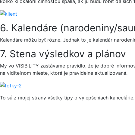
koľko kilokalórií činnosťou spália, ak ju budú robiť ďalšíc
6. Kalendáre (narodeniny/sau
Kalendáre môžu byť rôzne. Jednak to je kalendár narodenín,
7. Stena výsledkov a plánov
My vo VISIBILITY zastávame pravidlo, že je dobré informo
na viditeľnom mieste, ktorá je pravidelne aktualizovaná.
To sú z mojej strany všetky tipy o vylepšeniach kancelárie.