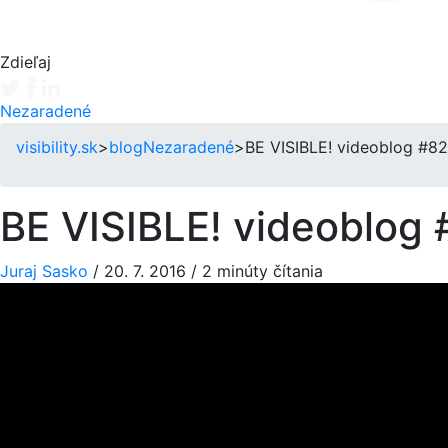
Zdieľaj
Tweet
Facebook share
Linkedin share
Nezaradené
visibility.sk
>
blog
Nezaradené
>
BE VISIBLE! videoblog #82 
BE VISIBLE! videoblog #
Juraj Sasko
/
20. 7. 2016
/
2 minúty čítania