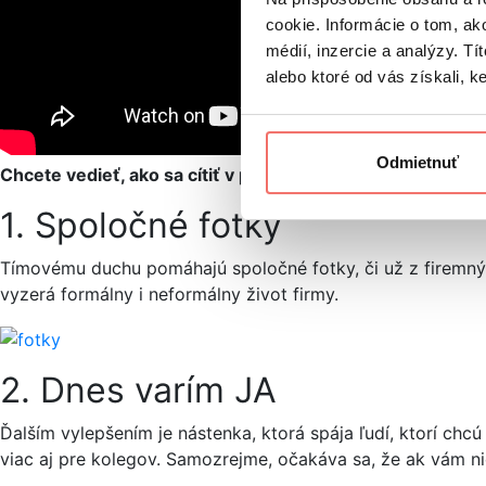
cookie. Informácie o tom, ak
médií, inzercie a analýzy. Tí
alebo ktoré od vás získali, ke
Odmietnuť
Chcete vedieť, ako sa cítiť v pracovnom prostredí skoro a
1. Spoločné fotky
Tímovému duchu pomáhajú spoločné fotky, či už z firemných, 
vyzerá formálny i neformálny život firmy.
2. Dnes varím JA
Ďalším vylepšením je nástenka, ktorá spája ľudí, ktorí chcú 
viac aj pre kolegov. Samozrejme, očakáva sa, že ak vám nie