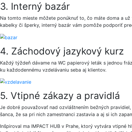
3. Interný bazár
Na tomto mieste môžete ponúknuť to, čo máte doma a už to
kabelky či šperky, interný bazár vám pomôže podporiť pred
4. Záchodový jazykový kurz
Každý týždeň dávame na WC papierový leták s jednou frázo
ku každodennému vzdelávaniu seba aj klientov.
5. Vtipné zákazy a pravidlá
Je dobré pouvažovať nad ozvláštnením bežných pravidiel, kt
šanca, že sa pri nich zamestnanci zastavia a aj si ich zapa
Inšpiroval ma IMPACT HUB v Prahe, ktorý vytvára vtipné hl