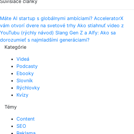
Súvisiace články
Máte AI startup s globálnymi ambíciami? AcceleratorX
vám otvorí dvere na svetové trhy
Ako stiahnuť video z
YouTubu (rýchly návod)
Slang Gen Z a Alfy: Ako sa
dorozumieť s najmladšími generáciami?
Kategórie
Videá
Podcasty
Ebooky
Slovník
Rýchlovky
Kvízy
Témy
Content
SEO
Reklama