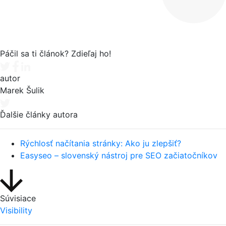
Páčil sa ti článok? Zdieľaj ho!
Tweet
Facebook share
Linkedin share
autor
Marek Šulik
Ďalšie články autora
Rýchlosť načítania stránky: Ako ju zlepšiť?
Easyseo – slovenský nástroj pre SEO začiatočníkov
Súvisiace
Visibility