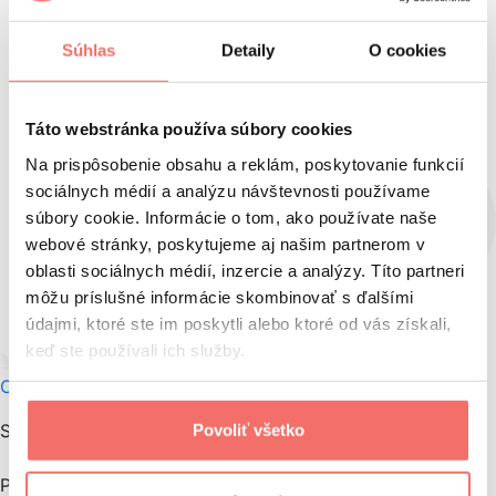
Súhlas
Detaily
O cookies
Táto webstránka používa súbory cookies
Na prispôsobenie obsahu a reklám, poskytovanie funkcií
sociálnych médií a analýzu návštevnosti používame
súbory cookie. Informácie o tom, ako používate naše
webové stránky, poskytujeme aj našim partnerom v
oblasti sociálnych médií, inzercie a analýzy. Títo partneri
môžu príslušné informácie skombinovať s ďalšími
údajmi, ktoré ste im poskytli alebo ktoré od vás získali,
keď ste používali ich služby.
Tweet
Facebook share
Linkedin share
O autorovi
S naším newslettrom vám nič neutečie.
Povoliť všetko
Prihláste sa na jeho odber