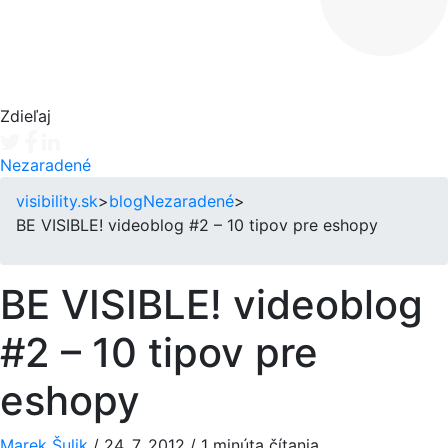
Zdieľaj
Tweet
Facebook share
Linkedin share
Nezaradené
visibility.sk
>
blog
Nezaradené
>
BE VISIBLE! videoblog #2 – 10 tipov pre eshopy
BE VISIBLE! videoblog
#2 – 10 tipov pre
eshopy
Marek Šulik
/
24. 7. 2012
/
1 minúta čítania