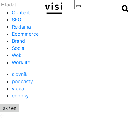
Zatvoriť
Hľadať:
Hľ
Hľadať
Menu
Content
SEO
Reklama
Ecommerce
Brand
Social
Web
Worklife
slovník
podcasty
videá
ebooky
sk
/
en