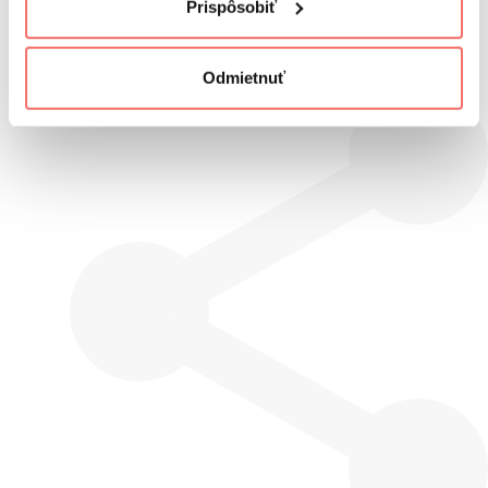
Prispôsobiť
Odmietnuť