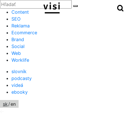
Zatvoriť
Hľadať:
Hľ
Hľadať
Menu
Content
SEO
Reklama
Ecommerce
Brand
Social
Web
Worklife
slovník
podcasty
videá
ebooky
sk
/
en