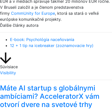
EUR a v médiách spravuje takmer 20 miliónov EUR ročne.
V Bruseli založil a je členom predstavenstva
firmy
CommUnity for Europe
, ktorá sa stará o veľké
európske komunikačné projekty.
Ďalšie články autora
E-book: Psychológia naceňovania
12 + 1 tip na icebreaker (zoznamovacie hry)
Súvisiace
Visibility
Máte AI startup s globálnymi
ambíciami? AcceleratorX vám
otvorí dvere na svetové trhy