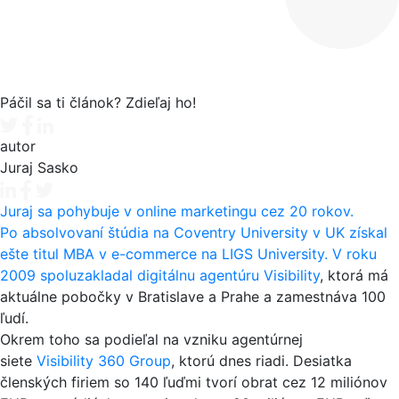
Páčil sa ti článok? Zdieľaj ho!
Tweet
Facebook share
Linkedin share
autor
Juraj Sasko
Juraj sa pohybuje v online marketingu cez 20 rokov.
Po absolvovaní štúdia na Coventry University v UK získal
ešte titul MBA v e-commerce na LIGS University. V roku
2009 spoluzakladal digitálnu agentúru
Visibility
, ktorá má
aktuálne pobočky v Bratislave a Prahe a zamestnáva 100
ľudí.
Okrem toho sa podieľal na vzniku agentúrnej
siete
Visibility 360 Group
, ktorú dnes riadi. Desiatka
členských firiem so 140 ľuďmi tvorí obrat cez 12 miliónov