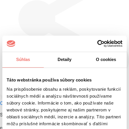
Súhlas
Detaily
O cookies
Táto webstránka používa súbory cookies
Na prispôsobenie obsahu a reklám, poskytovanie funkcií
Tweet
Facebook share
Linkedin share
sociálnych médií a analýzu návštevnosti používame
O autorovi
súbory cookie. Informácie o tom, ako používate naše
webové stránky, poskytujeme aj našim partnerom v
S naším newslettrom vám nič neutečie.
oblasti sociálnych médií, inzercie a analýzy. Títo partneri
môžu príslušné informácie skombinovať s ďalšími
Prihláste sa na jeho odber