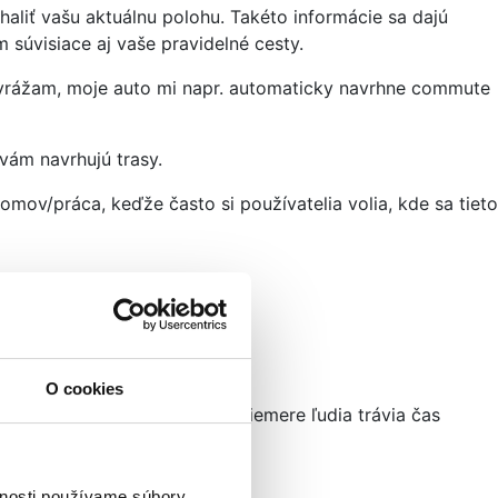
haliť vašu aktuálnu polohu. Takéto informácie sa dajú
 súvisiace aj vaše pravidelné cesty.
 vyrážam, moje auto mi napr. automaticky navrhne commute
 vám navrhujú trasy.
domov/práca, keďže často si používatelia volia, kde sa tieto
O cookies
entifikuje, ako dlho tam v priemere ľudia trávia čas
iduálnom používateľovi.
vnosti používame súbory