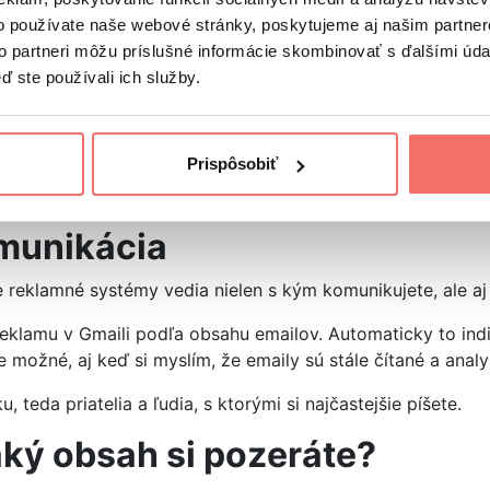
o používate naše webové stránky, poskytujeme aj našim partner
iadeniami
to partneri môžu príslušné informácie skombinovať s ďalšími údaj
ď ste používali ich služby.
 autom, doma s televíziou, možností je veľa.
, s čím všetkým si mobil párujete. Ide o dodatočné signály
roduktory a pod.
Prispôsobiť
e bližšie na vás zacieliť reklamu.
omunikácia
 že reklamné systémy vedia nielen s kým komunikujete, ale a
reklamu v Gmaili podľa obsahu emailov. Automaticky to indi
 je možné, aj keď si myslím, že emaily sú stále čítané a anal
eda priatelia a ľudia, s ktorými si najčastejšie píšete.
aký obsah si pozeráte?