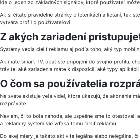
Ide o jeden zo základných signálov, ktoré používateľ môž
Ak si čítate pravidelne stránky o letenkách a lietaní, tak s
vytvára profil o používateľovi.
Z akých zariadení pristupuje
Systémy vedia cieliť reklamu aj podľa toho, aký typ mobil
Ak máte smart TV, opäť ste pripojení do svojho profilu, c
trávite, aké zariadenia máte k dispozícii, aké typy aplikácii
O čom sa používatelia rozpr
Na svete existuje veľa videí, ktoré ukazujú, že akonáhle 
rozprávate.
Neviem, či to bola náhoda, ale úspešne sme to otestovali a
a reklamný systém vie vďaka tomu cieliť reklamu.
Do akej miery je takáto aktivita legálna alebo nelegálna, či