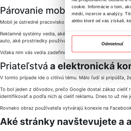
cookie. Informácie o tom, ak
Párovanie mobilu s inými zar
médií, inzercie a analýzy. Tí
alebo ktoré od vás získali, ke
Mobil je ústredné pracovisko človeka. Máte ho spárovaný s
Reklamné systémy vedia, aké auto máte, akú máte televíziu
auto, aké prostriedky používate, či kamery, bluetooth rep
Odmietnuť
Vďaka nim vás vedia zadefinovať do cenovej kategórie a ešt
Priateľstvá
a elektronická k
V tomto prípade ide o citlivú tému. Málo ľudí si pripúšťa,
To bol jeden z dôvodov, prečo Google dostal zákaz cieliť 
identifikovať a podľa nich aj cieliť reklamu. Dnes to už nie
Rovnako obraz používateľa vytvárajú konexie na Facebooku, t
Aké stránky navštevujete a 