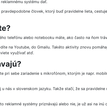
e reklamnému systému dať.
te pravdepodobne človek, ktorý buď pravidelne lieta, cestuje
te?
ného telefónu alebo notebooku máte, ako často na ňom tráv
hodíte na Youtube, do Gmailu. Takéto aktivity znovu pomáh
 viete využívať atď.
ávajú?
máte pri sebe zariadenie s mikrofónom, ktorým je napr. mob
j u nás v slovenskom jazyku. Takže stačí, že sa pravidelne
 to reklamné systémy priznávajú alebo nie, je už asi na inú d