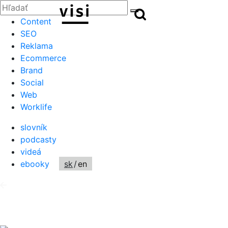
Zatvoriť
Hľadať:
Hľadať
Hľadať
Content
SEO
Reklama
Ecommerce
Brand
Social
Web
Worklife
slovník
podcasty
videá
ebooky
sk
/
en