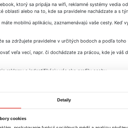
tebook, ktorý sa pripája na wifi, reklamné systémy vedia od
é oblasti alebo na to, kde sa pravidelne nachádzate a s tým
rým máte mobilnú aplikáciu, zaznamenávajú vaše cesty. Keď
 že sa zdržujete pravidelne v určitých bodoch a podľa toho
kovať veľa vecí, napr. či dochádzate za prácou, kde je váš 
e reklamy a indentifikáciu vás ako profilu osoby.
ntre, divadle, kine atď.
Detaily
miesta, napr. obchod, reštauráciu a pod., Google vám sám id
bory cookies
čase. Tieto informácie systémy vedia aj o vás ako o indiv
eklám, poskytovanie funkcií sociálnych médií a analýzu návšte