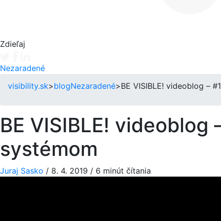
Zdieľaj
Tweet
Facebook share
Linkedin share
Nezaradené
visibility.sk
>
blog
Nezaradené
>
BE VISIBLE! videoblog – #
BE VISIBLE! videoblog 
systémom
Juraj Sasko
/
8. 4. 2019
/
6 minút čítania