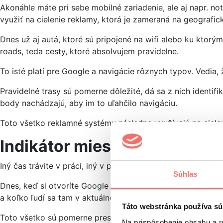
Akonáhle máte pri sebe mobilné zariadenie, ale aj napr. no
využiť na cielenie reklamy, ktorá je zameraná na geografick
Dnes už aj autá, ktoré sú pripojené na wifi alebo ku kto
roads, teda cesty, ktoré absolvujem pravidelne.
To isté platí pre Google a navigácie rôznych typov. Vedia,
Pravidelné trasy sú pomerne dôležité, dá sa z nich identifi
body nachádzajú, aby im to uľahčilo navigáciu.
Toto všetko reklamné systémy následne využívajú na cieleni
Indikátor miesta a času
Iný čas trávite v práci, iný v posilke, iný čas v nákupnom ce
Súhlas
Dnes, keď si otvoríte Google vyhľadávanie a zadáte si typ 
a koľko ľudí sa tam v aktuálnom momente nachádza.
Táto webstránka používa sú
Toto všetko sú pomerne presné dáta kalkulované v reálnom 
Na prispôsobenie obsahu a r