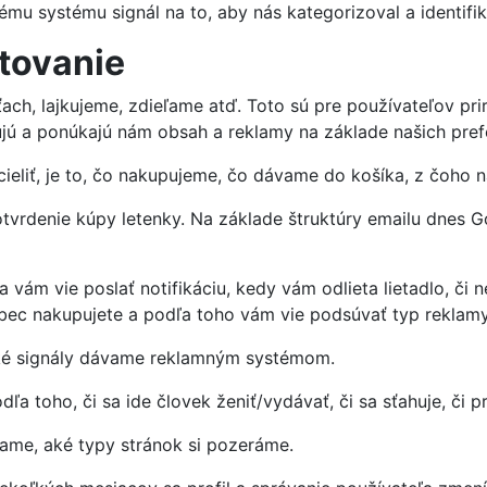
mu systému signál na to, aby nás kategorizoval a identifik
ntovanie
eťach, lajkujeme, zdieľame atď. Toto sú pre používateľov pr
ujú a ponúkajú nám obsah a reklamy na základe našich prefe
ieliť, je to, čo nakupujeme, čo dávame do košíka, z čoho 
rdenie kúpy letenky. Na základe štruktúry emailu dnes Goog
vám vie poslať notifikáciu, kedy vám odlieta lietadlo, či
 vôbec nakupujete a podľa toho vám vie podsúvať typ reklamy
aké signály dávame reklamným systémom.
ľa toho, či sa ide človek ženiť/vydávať, či sa sťahuje, či 
vame, aké typy stránok si pozeráme.