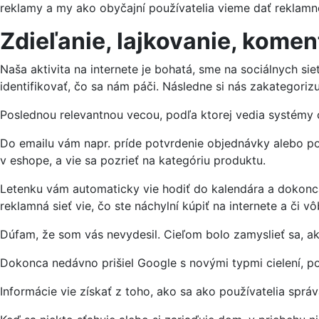
reklamy a my ako obyčajní používatelia vieme dať reklamné
Zdieľanie, lajkovanie, kome
Naša aktivita na internete je bohatá, sme na sociálnych si
identifikovať, čo sa nám páči. Následne si nás zakategoriz
Poslednou relevantnou vecou, podľa ktorej vedia systémy c
Do emailu vám napr. príde potvrdenie objednávky alebo potv
v eshope, a vie sa pozrieť na kategóriu produktu.
Letenku vám automaticky vie hodiť do kalendára a dokonca 
reklamná sieť vie, čo ste náchylní kúpiť na internete a či
Dúfam, že som vás nevydesil. Cieľom bolo zamyslieť sa, 
Dokonca nedávno prišiel Google s novými typmi cielení, pod
Informácie vie získať z toho, ako sa ako používatelia sprá