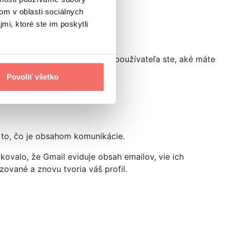
om v oblasti sociálnych
mi, ktoré ste im poskytli
, ktoré im napovedia, aký typ používateľa ste, aké máte
Povoliť všetko
j to, čo je obsahom komunikácie.
kovalo, že Gmail eviduje obsah emailov, vie ich
yzované a znovu tvoria váš profil.