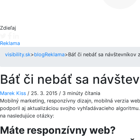
Zdieľaj
Tweet
Facebook share
Linkedin share
Reklama
visibility.sk
>
blog
Reklama
>
Báť či nebáť sa návštevníkov 
Báť či nebáť sa návšte
Marek Kiss
/
25. 3. 2015
/
3 minúty čítania
Mobilný marketing, responzívny dizajn, mobilná verzia we
podporil aj aktualizáciou svojho vyhľadávacieho algoritm
na nasledujúce otázky:
Máte responzívny web?