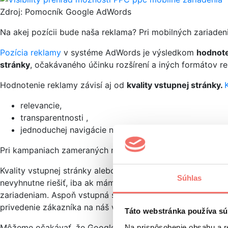
Zdroj: Pomocník Google AdWords
Na akej pozícii bude naša reklama? Pri mobilných zariaden
Pozícia reklamy
v systéme AdWords je výsledkom
hodnote
stránky
, očakávaného účinku rozšírení a iných formátov r
Hodnotenie reklamy závisí aj od
kvality vstupnej stránky.
relevancie,
transparentnosti ,
jednoduchej navigácie na stránke.
Pri kampaniach zameraných na mobilné zariadenia nám tot
Kvality vstupnej stránky alebo tiež aj
skúsenosti so vstup
Súhlas
nevyhnutne riešiť, iba ak máme hodnotenie „podpriemerné“
zariadeniam. Aspoň vstupná stránka z reklamy na náš web m
privedenie zákazníka na náš web, a tým lepší profit pre ná
Táto webstránka používa sú
Môžeme očakávať, že Google nám cez PPC kampane bude hovo
Na prispôsobenie obsahu a r