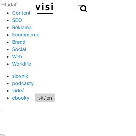
Zatvoriť
Hľadať:
Hľadať
Hľadať
Content
SEO
Reklama
Ecommerce
Brand
Social
Web
Worklife
slovník
podcasty
videá
ebooky
sk
/
en