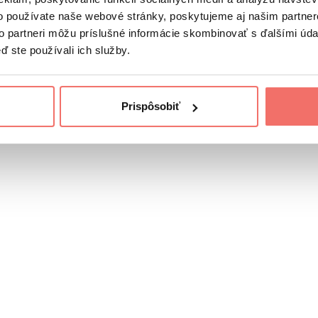
o používate naše webové stránky, poskytujeme aj našim partner
ú smartfóny, tablety a novinky, ktoré prídu na trh, neboj
to partneri môžu príslušné informácie skombinovať s ďalšími údaj
ď ste používali ich služby.
 polovice augusta
Ako začať s UGC a stať sa úspešným UG
Prispôsobiť