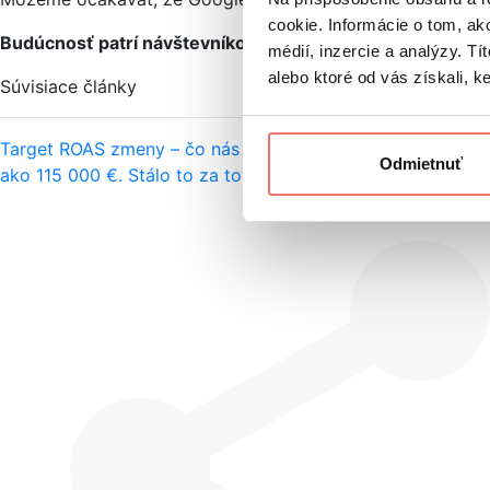
cookie. Informácie o tom, ak
Budúcnosť patrí návštevníkom z mobilných zariadení, ako s
médií, inzercie a analýzy. Tí
alebo ktoré od vás získali, ke
Súvisiace články
Target ROAS zmeny – čo nás čaká v Google Ads od druhej
Odmietnuť
ako 115 000 €. Stálo to za to?