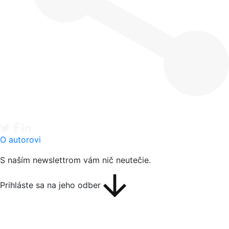
Tweet
Facebook share
Linkedin share
O autorovi
S naším newslettrom vám nič neutečie.
Prihláste sa na jeho odber