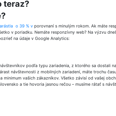
 teraz?
e?
arástla o 39 % v
porovnaní s minulým rokom. Ak máte resp
 všetko v poriadku. Nemáte responzívny web? Na výzvu dneš
ozrieť na údaje v Google Analytics:
návštevníkov podľa typu zariadenia, z ktorého sa dostali n
árast návštevnosti z mobilných zariadení, máte trochu čas
ia minimum vašich zákazníkov. Všetko závisí od vašej obch
Slovensko a tie hovoria jasnou rečou – musíme rátať s návš