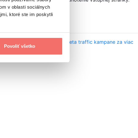
om v oblasti sociálnych
me sa ich.
mi, ktoré ste im poskytli
C tvorcom?
Analyzovali sme Meta traffic kampane za viac
Povoliť všetko