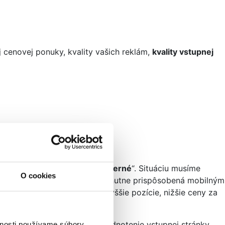
 cenovej ponuky, kvality vašich reklám,
kvality vstupnej
upnou stránkou.
rné
“, „
priemerné
“, „
nadpriemerné
“. Situáciu musíme
O cookies
. Táto stránka musí byť nevyhnutne prispôsobená mobilným
k „lepšie skóre kvality“, vyššie pozície, nižšie ceny za
 ako bude v čase vyvíjať hodnotenie vstupnej stránky.
vnosti používame súbory