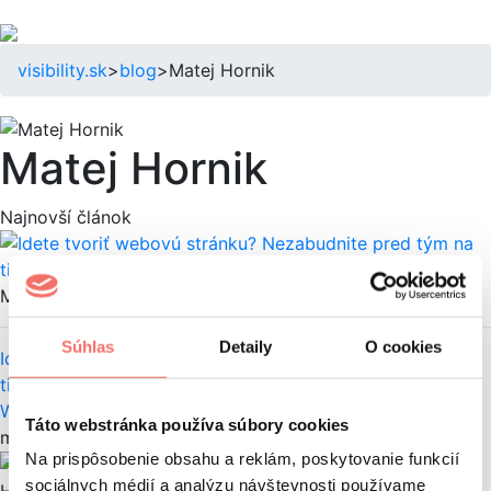
visibility.sk
>
blog
>
Matej Hornik
Matej Hornik
Najnovší článok
Matej Hornik
Súhlas
Detaily
O cookies
Idete tvoriť webovú stránku? Nezabudnite pred tým na
tieto 4 kroky
Web
Programovanie
Táto webstránka používa súbory cookies
moje články
Na prispôsobenie obsahu a reklám, poskytovanie funkcií
Matej
sociálnych médií a analýzu návštevnosti používame