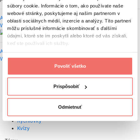
Hornik
súbory cookie. Informácie o tom, ako používate naše
webové stránky, poskytujeme aj našim partnerom v
Ako využiť stáž pre napísanie diplomovej práce
oblasti sociálnych médií, inzercie a analýzy. Títo partneri
Worklife
môžu príslušné informácie skombinovať s ďalšími
Matej Hornik
údajmi, ktoré ste im poskytli alebo ktoré od vás získali,
keď ste používali ich služby.
Ako si udržať zdravé telo aj počas práce
Worklife
Firemná kultúra
Povoliť všetko
Načítať ďalšie
Kategórie
Prispôsobiť
Videá
Podcasty
Ebooky
Odmietnuť
Slovník
Rýchlovky
Kvízy