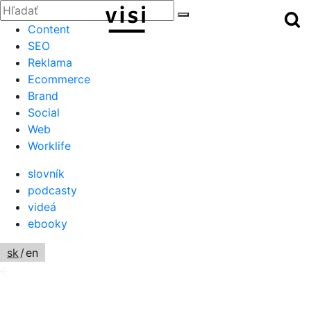
Zatvoriť
Hľadať:
Hľ
Hľadať
Menu
Content
SEO
Reklama
Ecommerce
Brand
Social
Web
Worklife
slovník
podcasty
videá
ebooky
sk
/
en