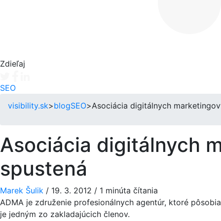
Zdieľaj
Tweet
Facebook share
Linkedin share
SEO
visibility.sk
>
blog
SEO
>
Asociácia digitálnych marketingov
Asociácia digitálnych 
spustená
Marek Šulik
/
19. 3. 2012
/
1 minúta čítania
ADMA je združenie profesionálnych agentúr, ktoré pôsobia v
je jedným zo zakladajúcich členov.