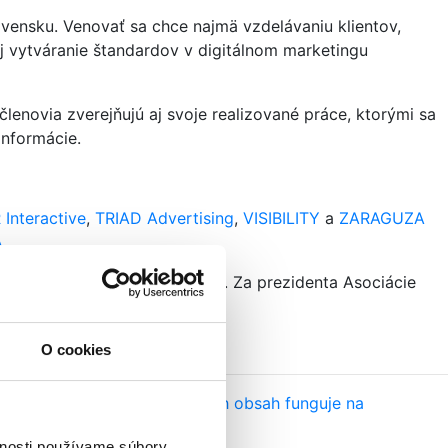
ovensku. Venovať sa chce najmä vzdelávaniu klientov,
 aj vytváranie štandardov v digitálnom marketingu
lenovia zverejňujú aj svoje realizované práce, ktorými sa
informácie.
 Interactive
,
TRIAD Advertising
,
VISIBILITY
a
ZARAGUZA
A
.
vol Kubán z SCR Interactive. Za prezidenta Asociácie
 ADMA.
O cookies
oogle ukáže tvorcom, ako ich obsah funguje na
vnosti používame súbory