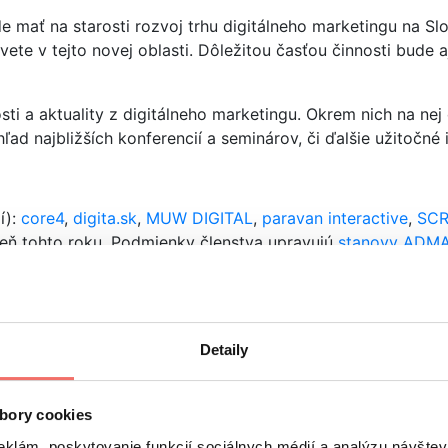
 mať na starosti rozvoj trhu digitálneho marketingu na Sl
vete v tejto novej oblasti. Dôležitou časťou činnosti bude
 a aktuality z digitálneho marketingu. Okrem nich na nej č
ľad najbližších konferencií a seminárov, či ďalšie užitočné 
í):
core4
,
digita.sk
,
MUW DIGITAL
,
paravan interactive
,
SCR
seň tohto roku. Podmienky členstva upravujú
stanovy ADM
ertising, podpredsedami sú Juraj Sasko z VISIBILITY a Pa
bí v žiadnej agentúre a bude tak zabezpečovať nestrannosť
Detaily
loudflare? Od septembra môžete vypadnúť z vyhľadávania
G
bory cookies
eklám, poskytovanie funkcií sociálnych médií a analýzu návšte