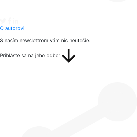
Tweet
Facebook share
Linkedin share
O autorovi
S naším newslettrom vám nič neutečie.
Prihláste sa na jeho odber