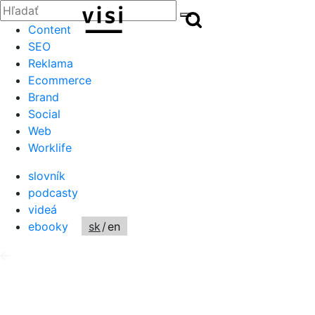
Zatvoriť
Hľadať:
Hľadať
Hľadať
Content
SEO
Reklama
Ecommerce
Brand
Social
Web
Worklife
slovník
podcasty
videá
ebooky
sk
/
en