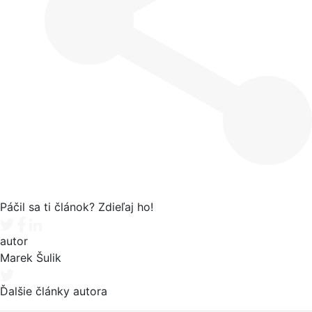
Páčil sa ti článok? Zdieľaj ho!
Tweet
Facebook share
Linkedin share
autor
Marek Šulik
Ďalšie články autora