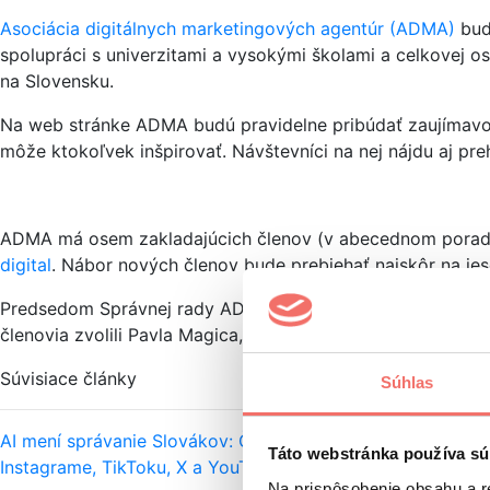
Asociácia digitálnych marketingových agentúr (ADMA)
bude
spolupráci s univerzitami a vysokými školami a celkovej os
na Slovensku.
Na web stránke ADMA budú pravidelne pribúdať zaujímavosti
môže ktokoľvek inšpirovať. Návštevníci na nej nájdu aj preh
ADMA má osem zakladajúcich členov (v abecednom porad
digital
. Nábor nových členov bude prebiehať najskôr na je
Predsedom Správnej rady ADMA je Marek Mrázik z TRIAD Adv
členovia zvolili Pavla Magica, ktorý v súčasnosti nepôso
Súvisiace články
Súhlas
AI mení správanie Slovákov: Čo ukazujú dáta?
Používate C
Táto webstránka používa sú
Instagrame, TikToku, X a YouTube
Na prispôsobenie obsahu a r