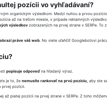
nultej pozícii vo vyhľadávaní?
d prvým organickým výsledkom. Medzi nultou a prvou pozício
pozícia až na treťom mieste, v prípade reklamných výsledko
kých výsledkov
zobrazených na prvej strane v SERPe. To z
 zobrazí práve váš web
. No viete uľahčiť Googlebotovi prác
ciu?
osti
popisuje odpoveď
na hľadaný výraz.
ts je to, že
nemusíte rankovať na
prvú pozíciu,
aby ste sa
prvej pozícii.
j až piatej pozícii na prvej strane v SERPe. Z toho môžem