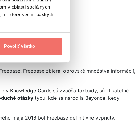
om v oblasti sociálnych
mi, ktoré ste im poskytli
Povoliť všetko
 Freebase. Freebase zbieral obrovské množstvá informácií,
cie v Knowledge Cards sú zväčša faktoidy, sú klikateľné
oduché otázky
typu, kde sa narodila Beyoncé, kedy
ého mája 2016 bol Freebase definitívne vypnutý.