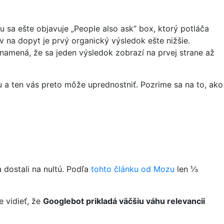
u sa ešte objavuje „People also ask” box, ktorý potláča
v na dopyt je prvý organický výsledok ešte nižšie.
namená, že sa jeden výsledok zobrazí na prvej strane až
u a ten vás preto môže uprednostniť. Pozrime sa na to, ako
 dostali na nultú. Podľa
tohto článku od Mozu
len ⅓
e vidieť, že
Googlebot prikladá väčšiu váhu relevancii