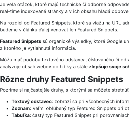
Je veľa otázok, ktoré majú technické či odborné odpoved
real-time indexované stránky a v ich obsahu hľadá odpove
Na rozdiel od Featured Snippets, ktoré sa viažu na URL a
budeme v článku ďalej venovať len Featured Snippets.
Featured Snippets
sú organické výsledky, ktoré Google um
z ktorého je vytiahnutá informácia.
Môžu mať podobu textového odstavca, číslovaného či odrá
analyzuje obsah webov do hĺbky a stále
zlepšuje svoje sc
Rôzne druhy Featured Snippets
Pozrime si najčastejšie druhy, s ktorými sa môžete stretnúť
Textový odstavec:
zobrazí sa pri všeobecných inform
Zoznam:
veľmi obľúbený typ Featured Snippets pri ot
Tabuľka:
častý typ Featured Snippet pri porovnania