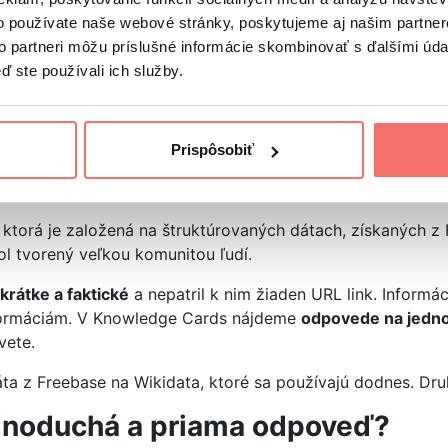
o používate naše webové stránky, poskytujeme aj našim partner
v:
to partneri môžu príslušné informácie skombinovať s ďalšími údaj
ď ste používali ich služby.
hnutá z Wikipédie a zobrazuje sa buď hore, alebo naboku),
nad organickými výsledkami a súvisí s hľadaným dopytom),
nutá z webových stránok),
r. koľko centimetrov je jeden palec).
Prispôsobiť
, ktorá je založená na štruktúrovaných dátach, získaných z
ol tvorený veľkou komunitou ľudí.
krátke a faktické
a nepatril k nim žiaden URL link. Informá
informáciám. V Knowledge Cards nájdeme
odpovede na jedn
vete.
 z Freebase na Wikidata, ktoré sa používajú dodnes. Druh
jednoduchá a priama odpoveď?