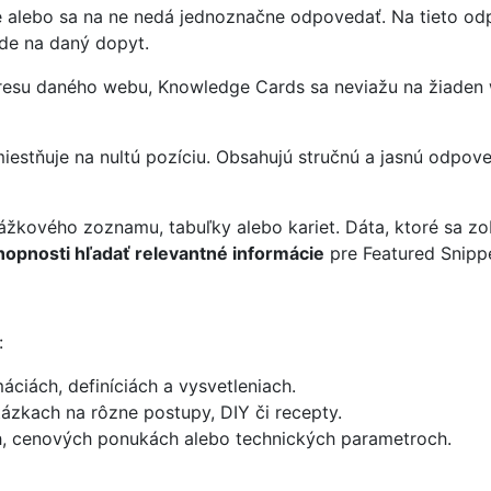
e alebo sa na ne nedá jednoznačne odpovedať. Na tieto od
de na daný dopyt.
dresu daného webu, Knowledge Cards sa neviažu na žiaden w
iestňuje na nultú pozíciu. Obsahujú stručnú a jasnú odpov
žkového zoznamu, tabuľky alebo kariet. Dáta, ktoré sa zo
hopnosti hľadať relevantné informácie
pre Featured Snippe
:
áciách, definíciách a vysvetleniach.
ázkach na rôzne postupy, DIY či recepty.
ch, cenových ponukách alebo technických parametroch.