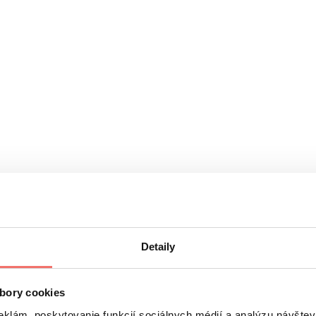
veď
uďom hľadanie odpovedí na otázky
, ktoré ich zaujímajú. N
poveď rovno pred očami.
Detaily
bory cookies
eklám, poskytovanie funkcií sociálnych médií a analýzu návšte