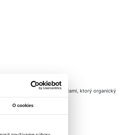
amiesto zúfalého skenovania očami, ktorý organický
O cookies
vnosti používame súbory