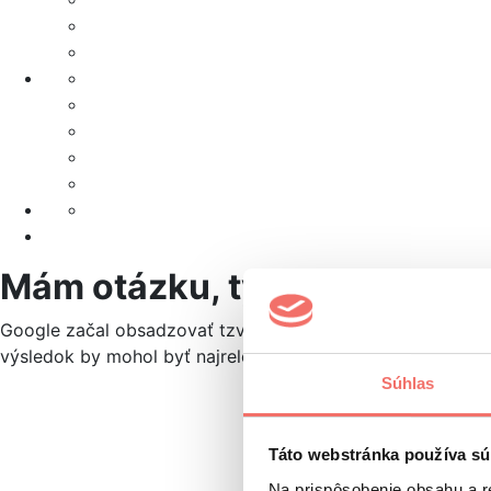
Mám otázku, ty mi dáš odpo
Google začal obsadzovať tzv. nultú pozíciu, aby
uľahčil ľ
výsledok by mohol byť najrelevantnejší, má používateľ od
Súhlas
Táto webstránka používa sú
Na prispôsobenie obsahu a r