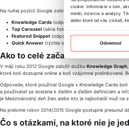
cookie. Informácie o tom, ak
Na nultej pozícii Google zobrazuje viacero typov výsledko
médií, inzercie a analýzy. Tí
alebo ktoré od vás získali, ke
Knowledge Cards
(odpoveď na dopyt, ktorá je vytia
Top Carousel
(séria fotografií, ktorá sa zobrazuje 
Featured Snippet
(odpoveď na dopyt, ktorá je vytiah
Quick Answer
(rýchla odpoveď na číselné dopyty, nap
Odmietnuť
Ako to celé začalo?
V máji roku 2012 Google založil službu
Knowledge Graph
ktoré boli dostupné online a boli vzájomne prelinkované. B
Odpovede, ktoré používal Google v Knowledge Cards boli
a používateľ sa dostane k ďalším a ďalším definíciám a 
je Medzinárodný deň žien alebo kto je najbohatší muž na s
Na prelome rokov 2014/2015 Google postupne presunul dáta
Čo s otázkami, na ktoré nie je 