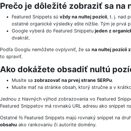
Prečo je dôležité zobraziť sa na 
Featured Snippets sú
vždy na nultej pozícii
, t. j. na
ostatné organické výsledky ešte nižšie. Tým je prvá 
Google vyberá do Featured Snippetu
jeden z organic
dvakrát.
Podľa Googlu nemôžete ovplyvniť, že sa
na nultej pozícii
to spraviť.
Ako dokážete obsadiť nultú pozí
Musíte sa
zobrazovať na prvej strane SERPu
.
Musíte mať na stránke obsah, ktorý stručne a v krátk
Jednou z hlavných výhod zobrazovania vo Featured Snippe
Featured Snippetov má rovnakú URL adresu ako snippet na 
Ostatné ⅔ Featured Snippets majú rovnaký snippet na druhe
obsahu
ako rankovaniu či autorite domény.