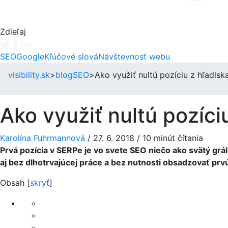
Zdieľaj
Tweet
Facebook share
Linkedin share
SEO
Google
Kľúčové slová
Návštevnosť webu
visibility.sk
>
blog
SEO
>
Ako využiť nultú pozíciu z hľadis
Ako využiť nultú pozíci
Karolína Fuhrmannová
/
27. 6. 2018
/
10 minút čítania
Prvá pozícia v SERPe je vo svete SEO niečo ako svätý grál. 
aj bez dlhotrvajúcej práce a bez nutnosti obsadzovať prv
Obsah
[
skryť
]