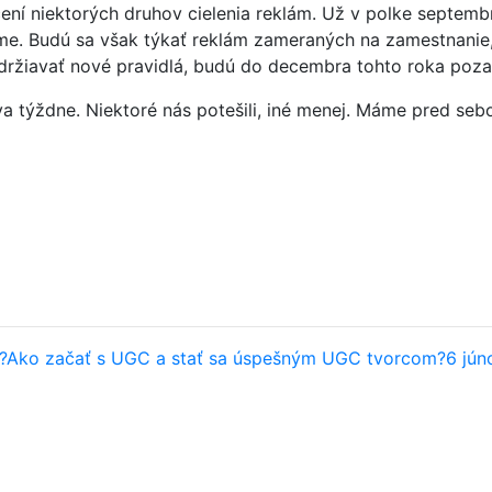
ní niektorých druhov cielenia reklám. Už v polke septembra
me. Budú sa však týkať reklám zameraných na zamestnanie,
održiavať nové pravidlá, budú do decembra tohto roka poz
a týždne. Niektoré nás potešili, iné menej. Máme pred sebo
?
Ako začať s UGC a stať sa úspešným UGC tvorcom?
6 jún