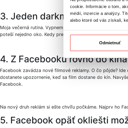
cookie. Informácie o tom, ak
3. Jeden darkmode prosím
médií, inzercie a analýzy. Tí
alebo ktoré od vás získali, ke
Moja večerná rutina. Vypnem svetlo, zapnem Facebook a zn
poteší nejedno oko. Kedy presne budeme mať Facebook v n
Odmietnuť
4. Z Facebooku rovno do kina
Facebook zavádza nové filmové reklamy. O čo pôjde? Ide o 
dostanete upozornenie, keď sa film dostane do kín. Navyše
Facebook.
Na nový druh reklám si ešte chvíľu počkáme. Najprv ho Fac
5. Facebook opäť okliešti mož