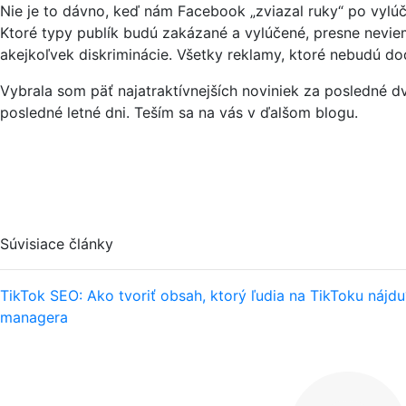
Nie je to dávno, keď nám Facebook „zviazal ruky“ po vylúče
Ktoré typy publík budú zakázané a vylúčené, presne nevie
akejkoľvek diskriminácie. Všetky reklamy, ktoré nebudú d
Vybrala som päť najatraktívnejších noviniek za posledné dv
posledné letné dni. Teším sa na vás v ďalšom blogu.
Súvisiace články
TikTok SEO: Ako tvoriť obsah, ktorý ľudia na TikToku nájdu
managera