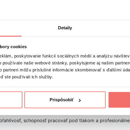
Detaily
bory cookies
eklám, poskytovanie funkcií sociálnych médií a analýzu návšte
isí od úrovne jeho pripravenosti
a štýlu komunikácie; poki
o používate naše webové stránky, poskytujeme aj našim partner
to partneri môžu príslušné informácie skombinovať s ďalšími údaj
ávisí nielen od promotéra, ale aj od času, lokality, návšte
ď ste používali ich služby.
omotér/ka?
Prispôsobiť
čné schopnosti.
Mal by vedieť osloviť ľudí bez toho, aby p
oľahlivosť, schopnosť pracovať pod tlakom a profesionáln