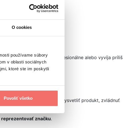
O cookies
vnosti používame súbory
aľ promotér vystupuje neprofesionálne alebo vyvíja príliš
om v oblasti sociálnych
mi, ktoré ste im poskytli
vnosti či typu publika.
Povoliť všetko
ôsobil vtieravo, jednoducho vysvetliť produkt, zvládnuť
e
reprezentovať značku
.