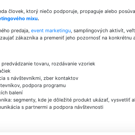
teda človek, ktorý niečo podporuje, propaguje alebo posúv
tingového mixu
.
bného predaja,
event marketingu
, samplingových aktivít, veľ
ť, zaujať zákazníka a premeniť jeho pozornosť na konkrétnu 
, predvádzanie tovaru, rozdávanie vzoriek
ačiek
cia s návštevníkmi, zber kontaktov
vštevníkov, podpora programu
ích balení
nika: segmenty, kde je dôležité produkt ukázať, vysvetliť 
munikácia s partnermi a podpora návštevnosti