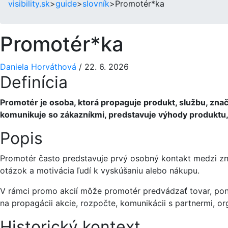
visibility.sk
>
guide
>
slovník
>
Promotér*ka
Promotér*ka
Daniela Horváthová
/
22. 6. 2026
Definícia
Promotér je osoba, ktorá propaguje produkt, službu, znač
komunikuje so zákazníkmi, predstavuje výhody produktu
Popis
Promotér často predstavuje prvý osobný kontakt medzi zna
otázok a motivácia ľudí k vyskúšaniu alebo nákupu.
V rámci promo akcií môže promotér predvádzať tovar, pon
na propagácii akcie, rozpočte, komunikácii s partnermi, or
Historický kontext