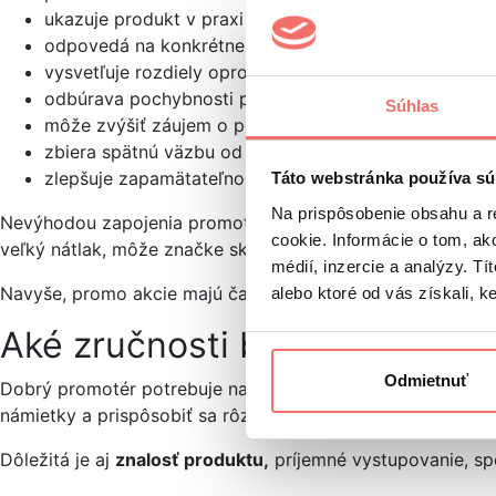
ukazuje produkt v praxi
odpovedá na konkrétne otázky
vysvetľuje rozdiely oproti konkurencii
odbúrava pochybnosti priamo na mieste
Súhlas
môže zvýšiť záujem o produkt
zbiera spätnú väzbu od zákazníkov
zlepšuje zapamätateľnosť značky
Táto webstránka používa sú
Na prispôsobenie obsahu a r
Nevýhodou zapojenia promotéra je, že
výsledok veľmi záv
cookie. Informácie o tom, ak
veľký nátlak, môže značke skôr uškodiť.
médií, inzercie a analýzy. Tí
Navyše, promo akcie majú často krátkodobý efekt a úspech z
alebo ktoré od vás získali, ke
Aké zručnosti by mal mať pr
Odmietnuť
Dobrý promotér potrebuje najmä
komunikačné a prezenta
námietky a prispôsobiť sa rôznym typom zákazníkov.
Dôležitá je aj
znalosť produktu,
príjemné vystupovanie, sp