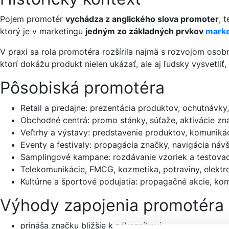
Pojem promotér
vychádza z anglického slova promoter
, 
ktorý je v marketingu
jedným zo základných prvkov
marke
V praxi sa rola promotéra rozšírila najmä s rozvojom oso
ktorí dokážu produkt nielen ukázať, ale aj ľudsky vysvetli
Pôsobiská promotéra
Retail a predajne: prezentácia produktov, ochutnávky
Obchodné centrá: promo stánky, súťaže, aktivácie zn
Veľtrhy a výstavy: predstavenie produktov, komuniká
Eventy a festivaly: propagácia značky, navigácia ná
Samplingové kampane: rozdávanie vzoriek a testovac
Telekomunikácie, FMCG, kozmetika, potraviny, elektro
Kultúrne a športové podujatia: propagačné akcie, ko
Výhody zapojenia promotéra
prináša značku bližšie k zákazníkovi