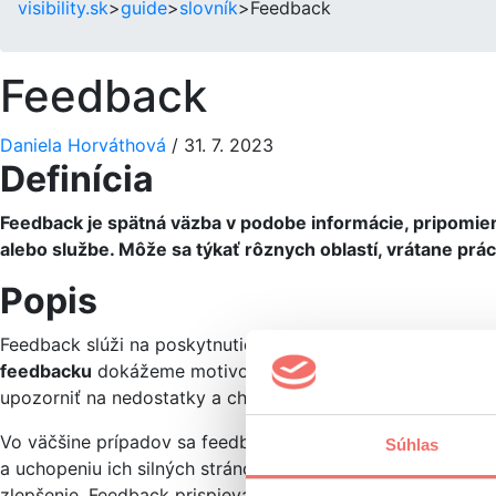
visibility.sk
>
guide
>
slovník
>
Feedback
Feedback
Daniela Horváthová
/
31. 7. 2023
Definícia
Feedback je spätná väzba v podobe informácie, pripomien
alebo službe. Môže sa týkať rôznych oblastí, vrátane prác
Popis
Feedback slúži na poskytnutie spätnej väzby o správaní, 
feedbacku
dokážeme motivovať osobu/osoby k lepším výk
upozorniť na nedostatky a chyby a podnietiť hodnoteného 
Vo väčšine prípadov sa feedback dáva ústne, písomne, fo
Súhlas
a uchopeniu ich silných stránok či objaveniu oblastí, v kt
zlepšenie. Feedback prispieva k zdokonaľovaniu nadobudnu