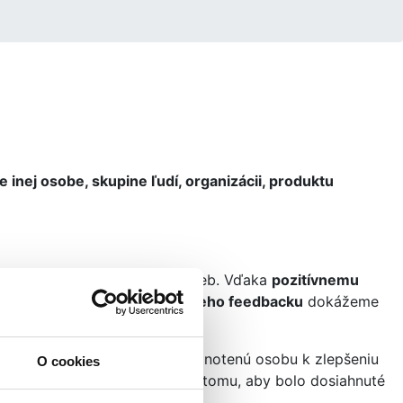
nej osobe, skupine ľudí, organizácii, produktu
ých procesov či dodaných služieb. Vďaka
pozitívnemu
ej práce. V prípade
negatívneho feedbacku
dokážeme
m feedbacku
je povzbudiť hodnotenú osobu k zlepšeniu
O cookies
iešenia, ktoré môžu napomôcť k tomu, aby bolo dosiahnuté
nu.