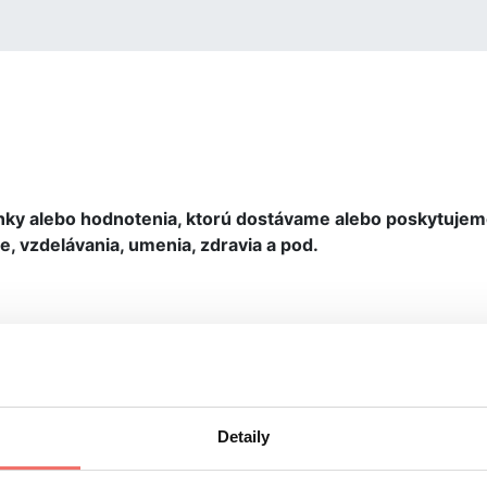
ky alebo hodnotenia, ktorú dostávame alebo poskytujeme i
e, vzdelávania, umenia, zdravia a pod.
produktivite a podávanom výkone, ako aj kvalite nastaven
onom a oceniť už nadobudnuté úspechy a kvalitu odveden
k ich odstráneniu.
rmou hodnotiaceho formulára či rozhovoru.
Hlavným
cieľo
Detaily
orých je potrebné sa zlepšiť. Súčasne poskytuje návrhy a r
tých zručností, zvyšovaniu motivácie a efektivizácii výko