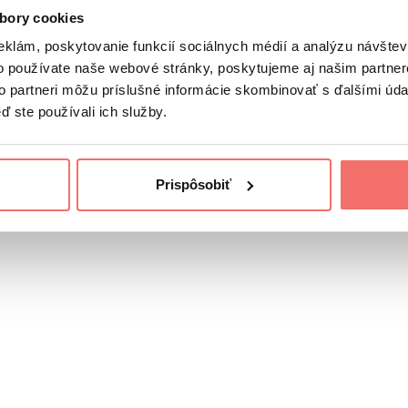
bory cookies
k, ktorý posúva
.
eklám, poskytovanie funkcií sociálnych médií a analýzu návšte
o používate naše webové stránky, poskytujeme aj našim partner
to partneri môžu príslušné informácie skombinovať s ďalšími údaj
ď ste používali ich služby.
Prispôsobiť