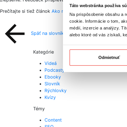
Táto webstránka používa sú
Prečítajte si tiež článok
Ako nehejtovať, ale dávať feedbac
Na prispôsobenie obsahu a r
cookie. Informácie o tom, ak
médií, inzercie a analýzy. Tí
Späť na slovník
alebo ktoré od vás získali, ke
Kategórie
Odmietnuť
Videá
Podcasty
Ebooky
Slovník
Rýchlovky
Kvízy
Témy
Content
SEO