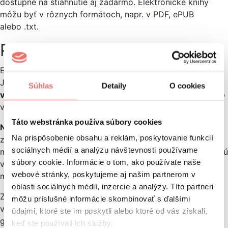
dostupné na stiahnutie aj zadarmo. Elektronické knihy
môžu byť v rôznych formátoch, napr. v PDF, ePUB
alebo .txt.
Popis
Ebook so sebou prináša niekoľko plusov ale aj mínusov.
Jedna z hlavných
výhod
je, že si ju môže čitateľ
zakúpiť
Súhlas
Detaily
O cookies
v pohodlí domova
, za
nižšiu cenu
a
nezaberie
ani
miesto
v poličke alebo taške.
Táto webstránka používa súbory cookies
Nevýhoda
e-knihy je, že ju čítate cez elektronické
Na prispôsobenie obsahu a reklám, poskytovanie funkcií
zariadenie. Dlhodobé pozeranie na svietiacu obrazovku
sociálnych médií a analýzu návštevnosti používame
môže môže mať negatívny efekt na
zrak čitateľov
. Existujú
súbory cookie. Informácie o tom, ako používate naše
však špeciálne čítačky (napr. Kindle), ktoré nevyžarujú
webové stránky, poskytujeme aj našim partnerom v
modré svetlo.
oblasti sociálnych médií, inzercie a analýzy. Títo partneri
Z marketingového hľadiska môžu byť ebooky súčasťou
môžu príslušné informácie skombinovať s ďalšími
vašej
marketingovej content stratégie
, napr. v rámci lead
údajmi, ktoré ste im poskytli alebo ktoré od vás získali,
generation kampane.
keď ste používali ich služby.