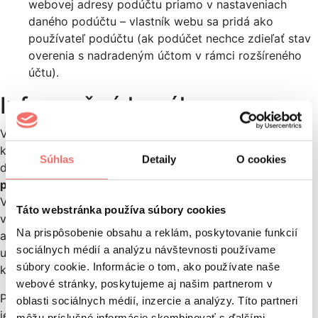
webovej adresy podúčtu priamo v nastaveniach
daného podúčtu – vlastník webu sa pridá ako
používateľ podúčtu (ak podúčet nechce zdieľať stav
overenia s nadradeným účtom v rámci rozšíreného
účtu).
Informačné kanály
V neposlednom rade nemôžeme zabúdať na informačné
kanály pre viacero krajín. Informačný kanál produktových
Súhlas
Detaily
O cookies
dát je
zoznam všetkých produktov, ktoré chcete
predávať
a ktoré musia byť v konkrétnom formáte.
V predvolenom nastavení existuje niekoľko krajín, kde sú
Táto webstránka používa súbory cookies
vaše produkty dostupné. Vaša primárna krajina predaja
Na prispôsobenie obsahu a reklám, poskytovanie funkcií
a výber jazyka pre informačný kanál produktových dát
sociálnych médií a analýzu návštevnosti používame
určuje, pre ktoré ďalšie krajiny sú vaše produkty
súbory cookie. Informácie o tom, ako používate naše
k dispozícii.
webové stránky, poskytujeme aj našim partnerom v
Predaj vo viacerých krajinách pomocou
Google Shopping
oblasti sociálnych médií, inzercie a analýzy. Títo partneri
je dnes veľmi lukratívnou záležitosťou, pretože to často
môžu príslušné informácie skombinovať s ďalšími