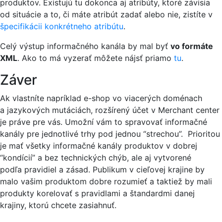
produktov. Existujú tu dokonca aj atribúty, ktoré závisia
od situácie a to, či máte atribút zadať alebo nie, zistíte v
špecifikácii konkrétneho atribútu
.
Celý výstup informačného kanála by mal byť
vo formáte
XML
. Ako to má vyzerať môžete nájsť priamo
tu
.
Záver
Ak vlastníte napríklad e-shop vo viacerých doménach
a jazykových mutáciách, rozšírený účet v Merchant center
je práve pre vás. Umožní vám to spravovať informačné
kanály pre jednotlivé trhy pod jednou “strechou”. Prioritou
je mať všetky informačné kanály produktov v dobrej
“kondícií” a bez technických chýb, ale aj vytvorené
podľa pravidiel a zásad. Publikum v cieľovej krajine by
malo vašim produktom dobre rozumieť a taktiež by mali
produkty korelovať s pravidlami a štandardmi danej
krajiny, ktorú chcete zasiahnuť.