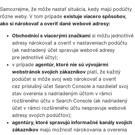
Samozrejme, že môže nastať situácia, kedy majú podúčty
rôzne weby. V tom prípade
existuje viacero spôsobov,
ako si nárokovať a overiť dané webové adresy:
Obchodníci s viacerými značkami
si môžu jednotlivé
adresy nárokovať a overiť v nastaveniach podúčtu
(ak nadriadený účet spravuje webové adresy
pre jednotlivé účty);
v prípade
agentúr, ktoré nie sú vývojármi
webstránok svojich zákazníkov
platí, že každý
podúčet si môže svoj web nárokovať a overiť
cez príslušný účet Search Console a nazdielať svoj
stav overenia s nadriadeným účtom v rámci
rozšíreného účtu v Search Console (ak nadriadený
účet v rámci rozšíreného účtu nespravuje webové
adresy svojich podúčtov);
agentúry, ktoré spravujú informačné kanály svojich
zákazníkov
majú možnosť nárokovania a overenia