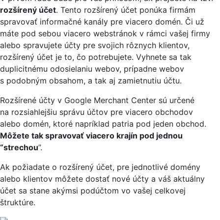
rozšírený účet
. Tento rozšírený účet ponúka firmám
spravovať informačné kanály pre viacero domén. Či už
máte pod sebou viacero webstránok v rámci vašej firmy
alebo spravujete účty pre svojich rôznych klientov,
rozšírený účet je to, čo potrebujete. Vyhnete sa tak
duplicitnému odosielaniu webov, prípadne webov
s podobným obsahom, a tak aj zamietnutiu účtu.
Rozšírené účty v Google Merchant Center sú určené
na rozsiahlejšiu správu účtov pre viacero obchodov
alebo domén, ktoré napríklad patria pod jeden obchod.
Môžete tak spravovať viacero krajín pod jednou
“strechou
”.
Ak požiadate o rozšírený účet, pre jednotlivé domény
alebo klientov môžete dostať nové účty a váš aktuálny
účet sa stane akýmsi podúčtom vo vašej celkovej
štruktúre.