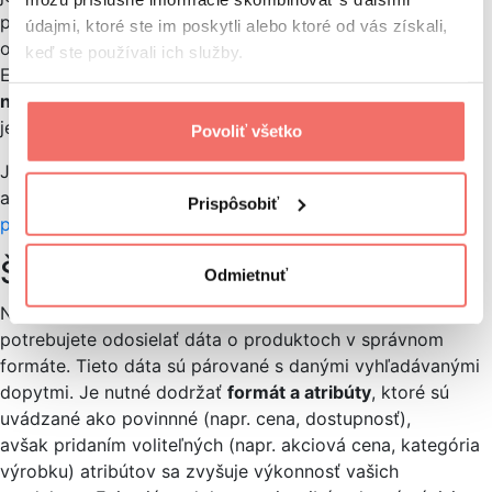
prináša obchodníkom najväčšie výnosy spomedzi
údajmi, ktoré ste im poskytli alebo ktoré od vás získali,
ostatných kanálov. Podľa prieskumov spoločnosti Search
keď ste používali ich služby.
Engine Watch pochádza vo Veľkej Británii
82% výdavkov
na reklamu
vo vyhľadávaní z nákupov Google a v USA
je to zhruba
76,4%
.
Povoliť všetko
Je však nutné najprv spĺňať určité požiadavky, podobne
ako pri tuzemskom inzerovaní. Existujú totižto
Pravidlá
Prispôsobiť
pre reklamy v nákupoch
.
Špecifikácia produktových dát
Odmietnuť
Na to, aby ste vytvárali úspešné reklamy v nákupoch,
potrebujete odosielať dáta o produktoch v správnom
formáte. Tieto dáta sú párované s danými vyhľadávanými
dopytmi. Je nutné dodržať
formát a atribúty
, ktoré sú
uvádzané ako povinnné (napr. cena, dostupnosť),
avšak pridaním voliteľných (napr. akciová cena, kategória
výrobku) atribútov sa zvyšuje výkonnosť vašich