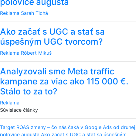
polovice augusta
Reklama
Sarah Tichá
Ako začať s UGC a stať sa
úspešným UGC tvorcom?
Reklama
Róbert Mikuš
Analyzovali sme Meta traffic
kampane za viac ako 115 000 €.
Stálo to za to?
Reklama
Súvisiace články
Target ROAS zmeny – čo nás čaká v Google Ads od druhej
polovice augusta
Ako začať s UGC a stať sa úspešným