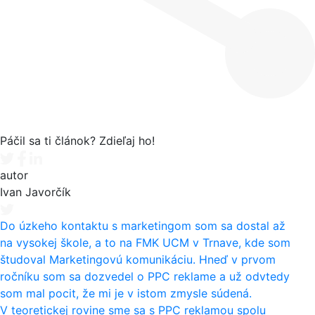
Páčil sa ti článok? Zdieľaj ho!
Tweet
Facebook share
Linkedin share
autor
Ivan Javorčík
Do úzkeho kontaktu s marketingom som sa dostal až
na vysokej škole, a to na FMK UCM v Trnave, kde som
študoval Marketingovú komunikáciu. Hneď v prvom
ročníku som sa dozvedel o PPC reklame a už odvtedy
som mal pocit, že mi je v istom zmysle súdená.
V teoretickej rovine sme sa s PPC reklamou spolu