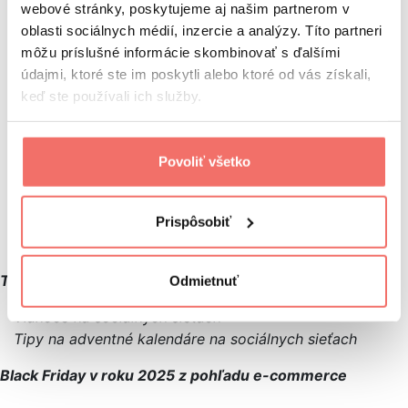
webové stránky, poskytujeme aj našim partnerom v
Plánujte vopred a buďte konzistentní
oblasti sociálnych médií, inzercie a analýzy. Títo partneri
Váš profil by mal kričať: „Šťastné a veselé!”
môžu príslušné informácie skombinovať s ďalšími
Zapojte publikum
údajmi, ktoré ste im poskytli alebo ktoré od vás získali,
Nezabúdajte na hodnotný obsah
keď ste používali ich služby.
Zvážte zvýšenie rozpočtu na reklamu
Komunikujte urgenciu a nedostatok
Aktualizujte insta bio
Povoliť všetko
Pripravte dobrý customer support
Buďte ľudskí a autentickí
Interagujte s fanúšikmi
Prispôsobiť
Zhrnutie
Tipy a nápady na adventný kalendár na sociálne siete
Odmietnuť
Vianoce na sociálnych sieťach
Tipy na adventné kalendáre na sociálnych sieťach
Black Friday v roku 2025 z pohľadu e-commerce