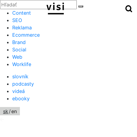
Zatvoriť
Hľadať:
Hľ
Hľadať
Menu
Content
SEO
Reklama
Ecommerce
Brand
Social
Web
Worklife
slovník
podcasty
videá
ebooky
sk
/
en