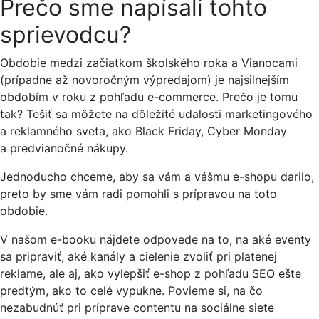
Prečo sme napísali tohto
sprievodcu?
Obdobie medzi začiatkom školského roka a Vianocami
(prípadne až novoročným výpredajom) je najsilnejším
obdobím v roku z pohľadu e-commerce. Prečo je tomu
tak? Tešiť sa môžete na dôležité udalosti marketingového
a reklamného sveta, ako Black Friday, Cyber Monday
a predvianočné nákupy.
Jednoducho chceme, aby sa vám a vášmu e-shopu darilo,
preto by sme vám radi pomohli s prípravou na toto
obdobie.
V našom e-booku nájdete odpovede na to, na aké eventy
sa pripraviť, aké kanály a cielenie zvoliť pri platenej
reklame, ale aj, ako vylepšiť e-shop z pohľadu SEO ešte
predtým, ako to celé vypukne. Povieme si, na čo
nezabudnúť pri príprave contentu na sociálne siete