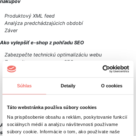
nákupov
Produktový XML feed
Analýza predchádzajúcich období
Záver
Ako vylepšiť e-shop z pohľadu SEO
Zabezpečte technickú optimalizáciu webu
Zamerajte sa na on-page SEO
Myslite na UX (používateľskú skúsenosť)
Testujte!
Poprepájajte stránky internými odkazmi
Súhlas
Detaily
O cookies
Rozšírte portfólio spätných odkazov
Nezabudnite na lokálne SEO
SEO & iné marketingové kanály
Táto webstránka používa súbory cookies
Zhrnutie
Na prispôsobenie obsahu a reklám, poskytovanie funkcií
sociálnych médií a analýzu návštevnosti používame
Ako sa pripraviť na Black Friday či Vianoce na sociálnych
súbory cookie. Informácie o tom, ako používate naše
sieťach