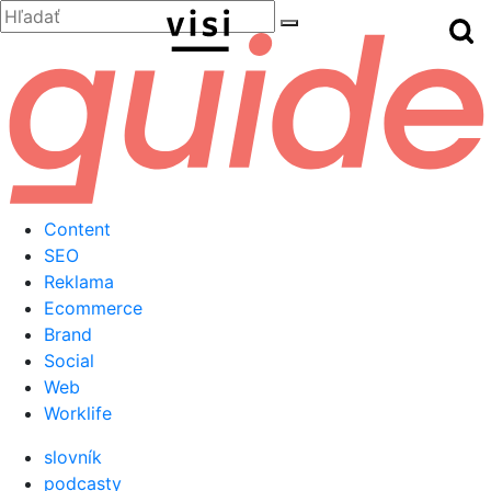
Zatvoriť
Hľadať:
Hľ
Hľadať
Menu
Content
SEO
Reklama
Ecommerce
Brand
Social
Web
Worklife
slovník
podcasty