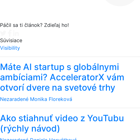
Páčil sa ti článok? Zdieľaj ho!
Tweet
Facebook share
Linkedin share
Súvisiace
Visibility
Máte AI startup s globálnymi
ambíciami? AcceleratorX vám
otvorí dvere na svetové trhy
Nezaradené
Monika Floreková
Ako stiahnuť video z YouTubu
(rýchly návod)