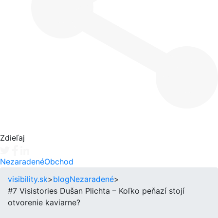
Zdieľaj
Tweet
Facebook share
Linkedin share
Nezaradené
Obchod
visibility.sk
>
blog
Nezaradené
>
#7 Visistories Dušan Plichta – Koľko peňazí stojí
otvorenie kaviarne?