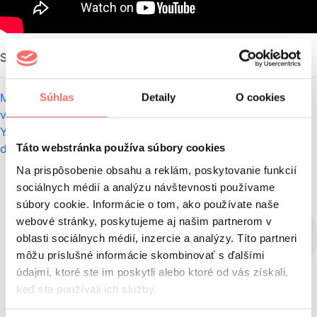
Súvisiace články
Máte AI startup s globálnymi ambíciami? AcceleratorX
Súhlas
Detaily
O cookies
vám otvorí dvere na svetové trhy
Ako stiahnuť video z
YouTubu (rýchly návod)
Slang Gen Z a Alfy: Ako sa
Táto webstránka používa súbory cookies
dorozumieť s najmladšími generáciami?
Na prispôsobenie obsahu a reklám, poskytovanie funkcií
sociálnych médií a analýzu návštevnosti používame
súbory cookie. Informácie o tom, ako používate naše
webové stránky, poskytujeme aj našim partnerom v
oblasti sociálnych médií, inzercie a analýzy. Títo partneri
môžu príslušné informácie skombinovať s ďalšími
údajmi, ktoré ste im poskytli alebo ktoré od vás získali,
keď ste používali ich služby.