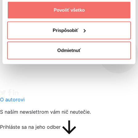
Povoliť všetko
Prispôsobiť
Odmietnuť
Tweet
Facebook share
Linkedin share
O autorovi
S naším newslettrom vám nič neutečie.
Prihláste sa na jeho odber