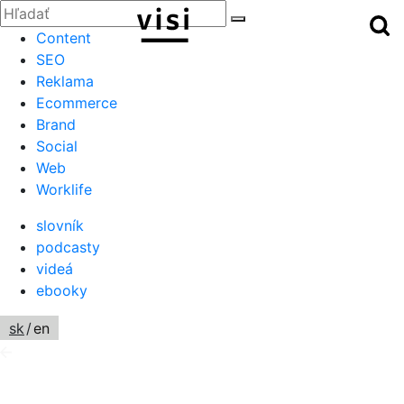
Zatvoriť
Hľadať:
Hľ
Hľadať
Menu
Content
SEO
Reklama
Ecommerce
Brand
Social
Web
Worklife
slovník
podcasty
videá
ebooky
sk
/
en