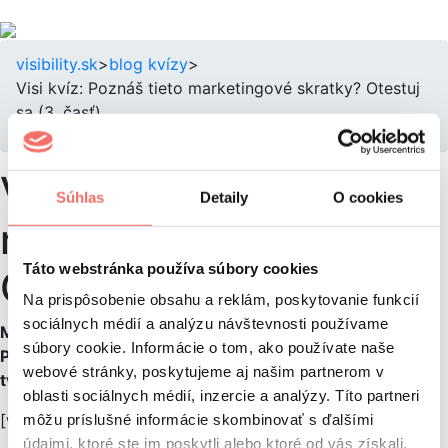
visibility.sk
>
blog
kvízy
>
Visi kvíz: Poznáš tieto marketingové skratky? Otestuj
sa (3. časť)
Visi kvíz: Poznáš tieto
Súhlas
Detaily
O cookies
marketingové skratky?
Táto webstránka používa súbory cookies
Otestuj sa (3. časť)
Na prispôsobenie obsahu a reklám, poskytovanie funkcií
sociálnych médií a analýzu návštevnosti používame
Myslíš si, že si doma vo svete online marketingu?
súbory cookie. Informácie o tom, ako používate naše
Pripravili sme pre teba 10 otázok, ktoré preveria
webové stránky, poskytujeme aj našim partnerom v
tvoje znalosti. Poznáš tieto skratky a značky?
oblasti sociálnych médií, inzercie a analýzy. Títo partneri
[wp_quiz id=“18305″]
môžu príslušné informácie skombinovať s ďalšími
údajmi, ktoré ste im poskytli alebo ktoré od vás získali,