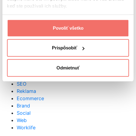
Kategórie
keď ste používali ich služby.
Videá
Podcasty
Povoliť všetko
Ebooky
Slovník
Rýchlovky
Prispôsobiť
Kvízy
Témy
Odmietnuť
Content
SEO
Reklama
Ecommerce
Brand
Social
Web
Worklife