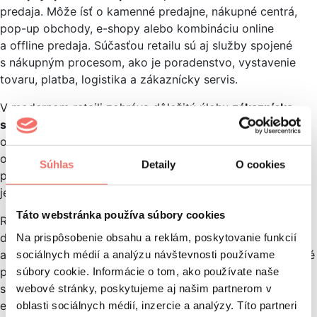
predaja. Môže ísť o kamenné predajne, nákupné centrá,
pop-up obchody, e-shopy alebo kombináciu online
a offline predaja. Súčasťou retailu sú aj služby spojené
s nákupným procesom, ako je poradenstvo, vystavenie
tovaru, platba, logistika a zákaznícky servis.
V modernom retaili zohráva dôležitú úlohu
zákaznícka
skúsenosť.
Rozloženie predajne, vizuálny merchandising,
osvetlenie, hudba, vône či interakcia s personálom priamo
ovplyvňujú nákupné správanie. V online retaili túto úlohu
Súhlas
Detaily
O cookies
preberá používateľské rozhranie, rýchlosť stránky,
jednoduchosť nákupu a personalizácia obsahu.
Táto webstránka používa súbory cookies
Retail sa v posledných rokoch výrazne mení pod vplyvom
digitalizácie. Prepája sa s dátami, automatizáciou
Na prispôsobenie obsahu a reklám, poskytovanie funkcií
a technológiami, ako sú vernostné systémy, samoobslužné
sociálnych médií a analýzu návštevnosti používame
pokladne, mobilné aplikácie či
omnichannel prístup
, ktorý
súbory cookie. Informácie o tom, ako používate naše
spája online a offline kanály do jedného nákupného
webové stránky, poskytujeme aj našim partnerom v
ekosystému.
oblasti sociálnych médií, inzercie a analýzy. Títo partneri