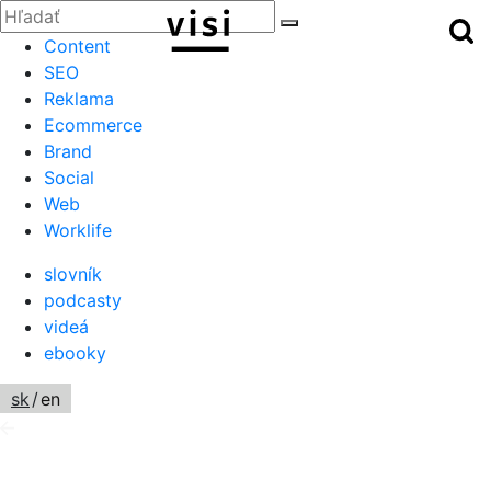
Zatvoriť
Hľadať:
Hľ
Hľadať
Menu
Content
SEO
Reklama
Ecommerce
Brand
Social
Web
Worklife
slovník
podcasty
videá
ebooky
sk
/
en