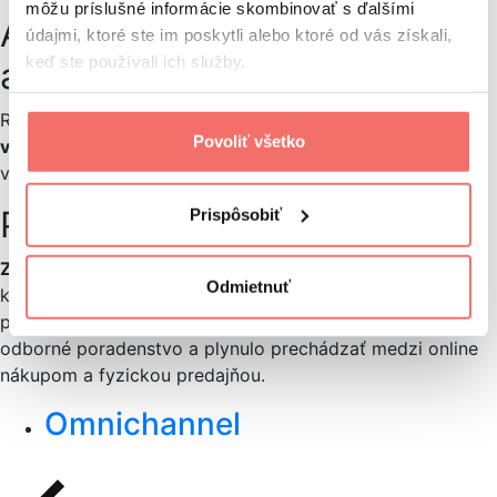
môžu príslušné informácie skombinovať s ďalšími
Aký je rozdiel medzi retailom
údajmi, ktoré ste im poskytli alebo ktoré od vás získali,
keď ste používali ich služby.
a veľkoobchodom?
Retail sa zameriava na predaj konečnému zákazníkovi
Povoliť všetko
v menších množstvách.
Veľkoobchod predáva tovary
vo veľkých objemoch ďalším predajcom alebo firmám.
Príklad
Prispôsobiť
Značka
Apple
je príkladom moderného retailu, kde sú
Odmietnuť
kamenné predajne Apple Store navrhnuté ako zážitkový
priestor. Zákazník si môže produkty vyskúšať, získať
odborné poradenstvo a plynulo prechádzať medzi online
nákupom a fyzickou predajňou.
Omnichannel