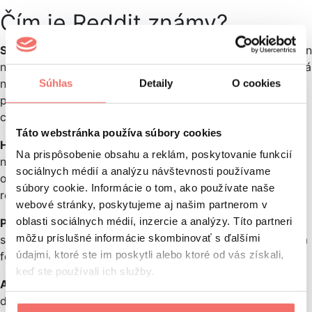
Čím je Reddit známy?
Subreddity:
Reddit je organizovaný do tematických skupín
nazývaných „subreddity“, pričom každá z nich je zameraná
na konkrétnu tému alebo záujmovú oblasť, ako napríklad
Súhlas
Detaily
O cookies
politika, technológia, humor, zvieratá, filmy, veda,
cestovanie atď.
Táto webstránka používa súbory cookies
Hlasovanie a komentovanie:
Používatelia môžu hlasovať
Na prispôsobenie obsahu a reklám, poskytovanie funkcií
nahor alebo nadol pre príspevky a komentáre, čím
sociálnych médií a analýzu návštevnosti používame
ovplyvňujú ich viditeľnosť a umiestnenie. Súčasne môžu
súbory cookie. Informácie o tom, ako používate naše
reagovať na komentáre, čím rozširujú priestor na diskusiu.
webové stránky, poskytujeme aj našim partnerom v
oblasti sociálnych médií, inzercie a analýzy. Títo partneri
Prémiové členstvo:
Reddit ponúka prémiové členstvo
môžu príslušné informácie skombinovať s ďalšími
s funkciami, ako je odstraňovanie reklám, prístup k tajným
údajmi, ktoré ste im poskytli alebo ktoré od vás získali,
fórám a pod.
keď ste používali ich služby.
Ask me Anything
–
V tejto kategórii sa môžu používatelia
dopytovať rôznych odborníkov či celebrít, ktoré im tieto