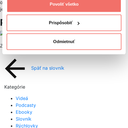
otázky dotazujú. Podmienkou pre napísanie odpovede
Povoliť všetko
je overenie identity.
Príklad
Prispôsobiť
Odmietnuť
Zdroj:
https://www.reddit.com/t/food_and_drink/
Späť na slovník
Kategórie
Videá
Podcasty
Ebooky
Slovník
Rýchlovky