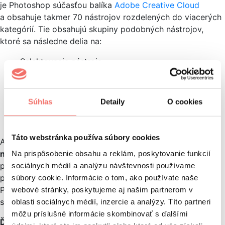
je Photoshop súčasťou balíka
Adobe Creative Cloud
a obsahuje takmer 70 nástrojov rozdelených do viacerých
kategórií. Tie obsahujú skupiny podobných nástrojov,
ktoré sa následne delia na:
Selektovacie nástroje
Orezávacie nástroje
Maľovacie nśtroje
Textové a kresliace nástroje
Súhlas
Detaily
O cookies
Retušovacie nástroje
Meracie a navigačné nástroje
Táto webstránka používa súbory cookies
Adobe Photoshop pri ukladaní a exporte dát
ponúka
na výber množstvo formátov
, v ktorých je možné
Na prispôsobenie obsahu a reklám, poskytovanie funkcií
požadovanú grafickú prácu uložiť. Medzi najznámejšie
sociálnych médií a analýzu návštevnosti používame
patrí formát PSD. Ten, spolu s menej známym formátom
súbory cookie. Informácie o tom, ako používate naše
PSB, ako jediný umožňuje používateľovi uložiť prácu
webové stránky, poskytujeme aj našim partnerom v
so všetkými funkciami Photoshopu a tiež ďalšiu editáciu.
oblasti sociálnych médií, inzercie a analýzy. Títo partneri
môžu príslušné informácie skombinovať s ďalšími
Ďalšími formátmi
sú napr. PNG, ktorý dokáže zachovať