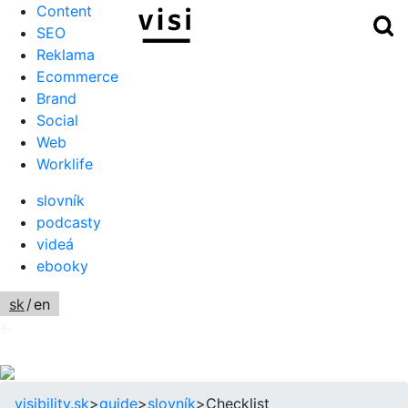
Content
Hľ
Menu
SEO
Reklama
Ecommerce
Brand
Social
Web
Worklife
slovník
podcasty
videá
ebooky
sk
/
en
visibility.sk
>
guide
>
slovník
>
Checklist