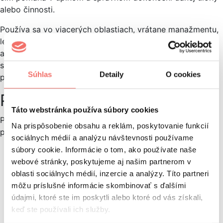
alebo činnosti.
Používa sa vo viacerých oblastiach, vrátane manažmentu,
leteckej dopravy, zdravotníctva, inžinierstva,
ale aj v každodennom živote. Checklisty môžu byť
statické, s pevne stanovenými bodmi, alebo dynamické,
Súhlas
Detaily
O cookies
prispôsobiteľné podľa potrieb situácie.
Príklad
Táto webstránka používa súbory cookies
Predstavme si jednoduchý príklad checklistu
Na prispôsobenie obsahu a reklám, poskytovanie funkcií
pre organizáciu oslavy:
sociálnych médií a analýzu návštevnosti používame
súbory cookie. Informácie o tom, ako používate naše
Vybrať dátum a čas oslavy.
webové stránky, poskytujeme aj našim partnerom v
Vybrať miesto konania.
oblasti sociálnych médií, inzercie a analýzy. Títo partneri
Pripraviť zoznam hostí.
môžu príslušné informácie skombinovať s ďalšími
Poslať pozvánky.
údajmi, ktoré ste im poskytli alebo ktoré od vás získali,
Naplánovať občerstvenie.
keď ste používali ich služby.
Objednať alebo pripraviť tortu.