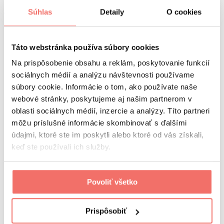
Počet miest je limitovaný
Podujatie sa už uskutočnilo
AI Boost 2026
06. 10.
Súhlas
Detaily
O cookies
newsletter
Táto webstránka používa súbory cookies
Prihláste sa do nášho newslettra a buďte v obraze!
Na prispôsobenie obsahu a reklám, poskytovanie funkcií
sociálnych médií a analýzu návštevnosti používame
Súhlasím so
spracovaním osobných údajov.
súbory cookie. Informácie o tom, ako používate naše
Odoberať
webové stránky, poskytujeme aj našim partnerom v
visibility
oblasti sociálnych médií, inzercie a analýzy. Títo partneri
Visibility 360 group
referencie
môžu príslušné informácie skombinovať s ďalšími
kurzy a školenia
údajmi, ktoré ste im poskytli alebo ktoré od vás získali,
visiguide
keď ste používali ich služby.
kariéra
o nás
náš tím
kontakt
Povoliť všetko
Visibility 360 hub
Marketing brunch
Boost conferences
Prispôsobiť
ochrana osobných údajov
služby