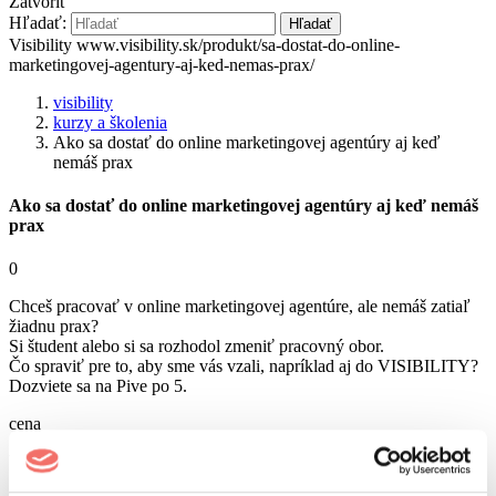
Zatvoriť
Hľadať:
Hľadať
Visibility
www.visibility.sk/produkt/sa-dostat-do-online-
marketingovej-agentury-aj-ked-nemas-prax/
visibility
kurzy a školenia
Ako sa dostať do online marketingovej agentúry aj keď
nemáš prax
Ako sa dostať do online marketingovej agentúry aj keď nemáš
prax
0
Chceš pracovať v online marketingovej agentúre, ale nemáš zatiaľ
žiadnu prax?
Si študent alebo si sa rozhodol zmeniť pracovný obor.
Čo spraviť pre to, aby sme vás vzali, napríklad aj do VISIBILITY?
Dozviete sa na Pive po 5.
cena
Vstup je zdarma