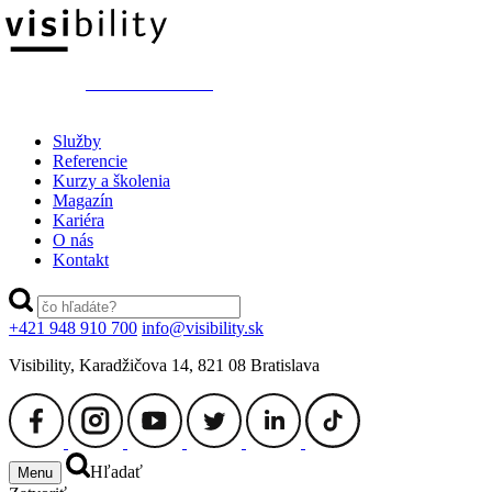
switch to ENGLISH
Služby
Referencie
Kurzy a školenia
Magazín
Kariéra
O nás
Kontakt
+421 948 910 700
info@visibility.sk
Visibility, Karadžičova 14, 821 08 Bratislava
Hľadať
Menu