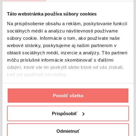
Počet miest je limitovaný
Podujatie sa už uskutočnilo
AI Boost 2026
06. 10.
Táto webstránka používa súbory cookies
Na prispôsobenie obsahu a reklám, poskytovanie funkcií
newsletter
sociálnych médií a analýzu návštevnosti používame
súbory cookie. Informácie o tom, ako používate naše
Prihláste sa do nášho newslettra a buďte v obraze!
webové stránky, poskytujeme aj našim partnerom v
oblasti sociálnych médií, inzercie a analýzy. Títo partneri
Súhlasím so
spracovaním osobných údajov.
môžu príslušné informácie skombinovať s ďalšími
Odoberať
údajmi, ktoré ste im poskytli alebo ktoré od vás získali,
visibility
keď ste používali ich služby.
Visibility 360 group
referencie
kurzy a školenia
visiguide
Povoliť všetko
kariéra
o nás
náš tím
kontakt
Prispôsobiť
Visibility 360 hub
Marketing brunch
Boost conferences
Odmietnuť
ochrana osobných údajov