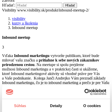
Zatvoriť
Hľadať:
Hľadať
Visibility
www.visibility.sk/produkt/inbound-meetup-2/
visibility
kurzy a školenia
Inbound meetup
Inbound meetup
3
Vďaka
Inbound
marketingu
vytvoríte publikum, ktoré bude
milovať vašu značku a
pritiahne k sebe nových zákazníkov
prirodzenou cestou
. Na meetupe si spolu prejdeme
možnosi
Inbound
marketingu a v praktickej časti si ukážeme,
ktoré
Inbound
marketingové aktivity sú vhodné práve pre Vás
a Vaše podnikanie.
Kolega Janči Andrejko Vám prezradí základy
Inbound marketingu, čo je to inbound marketing a prečo je pre Vašu
firmu potrebný. Ľuboš Sabo Vás cez praktický workshop prevedie
inbound marketingom.
Meetup
je bezplatný, stačí sa len záväzne prihlásiť.
cena
Súhlas
Detaily
O cookies
Vstup je zdarma