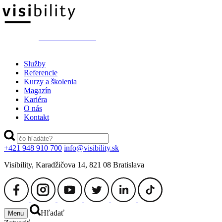
switch to ENGLISH
Služby
Referencie
Kurzy a školenia
Magazín
Kariéra
O nás
Kontakt
+421 948 910 700
info@visibility.sk
Visibility, Karadžičova 14, 821 08 Bratislava
Hľadať
Menu