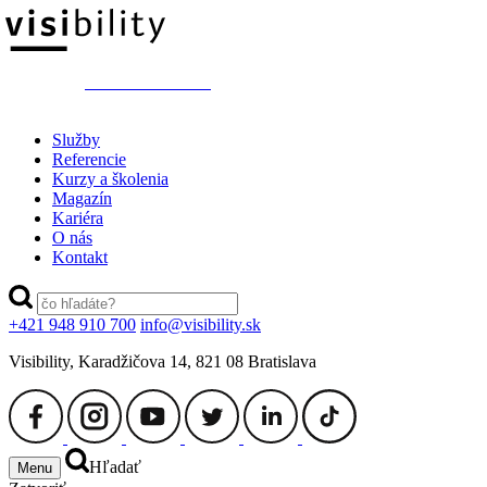
switch to ENGLISH
Služby
Referencie
Kurzy a školenia
Magazín
Kariéra
O nás
Kontakt
+421 948 910 700
info@visibility.sk
Visibility, Karadžičova 14, 821 08 Bratislava
Hľadať
Menu