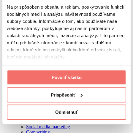
Na prispôsobenie obsahu a reklám, poskytovanie funkcií
Prihláste sa do nášho newslettra a buďte v obraze!
sociálnych médií a analýzu návštevnosti používame
súbory cookie. Informácie o tom, ako používate naše
Súhlasím so
spracovaním osobných údajov.
webové stránky, poskytujeme aj našim partnerom v
Odoberať
oblasti sociálnych médií, inzercie a analýzy. Títo partneri
visibility
Visibility 360 group
môžu príslušné informácie skombinovať s ďalšími
referencie
údajmi, ktoré ste im poskytli alebo ktoré od vás získali,
kurzy a školenia
keď ste používali ich služby.
visiguide
kariéra
o nás
náš tím
Povoliť všetko
kontakt
Visibility 360 hub
Marketing brunch
Boost conferences
Prispôsobiť
ochrana osobných údajov
služby
Marketingová stratégia
Odmietnuť
SEO
PPC
Social media marketing
Copywriting