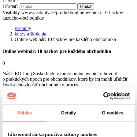
Zatvoriť
Hľadať:
Hľadať
Visibility
www.visibility.sk/produkt/online-webinar-10-hackov-
kazdeho-obchodnika/
visibility
kurzy a školenia
Online webinár: 10 hackov pre každého obchodníka
Online webinár: 10 hackov pre každého obchodníka
0
Náš CEO Juraj Sasko bude v tomto online webinári hovoriť
o praktických tipoch pre obchodníkov, ktoré by im mohli uľahčiť
život alebo zlepšiť obchodnícky proces.
cena
Vstup je zdarma
Počet miest je limitovaný
Podujatie sa už uskutočnilo
Súhlas
Detaily
O cookies
AI Boost 2026
06. 10.
newsletter
Táto webstránka používa súbory cookies