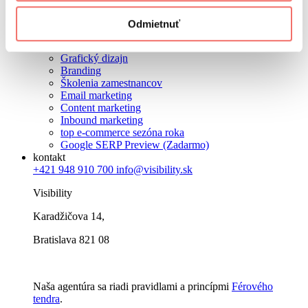
PPC
Social media marketing
Odmietnuť
Copywriting
Tvorba webových stránok
Grafický dizajn
Branding
Školenia zamestnancov
Email marketing
Content marketing
Inbound marketing
top e-commerce sezóna roka
Google SERP Preview (Zadarmo)
kontakt
+421 948 910 700
info@visibility.sk
Visibility
Karadžičova 14,
Bratislava 821 08
Naša agentúra sa riadi pravidlami a princípmi
Férového
tendra
.