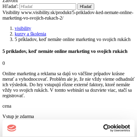
Zatvoriť
Hľadať:
Hľadať
Visibility
www.visibility.sk/produkt/5-prikladov-ked-nemate-online-
marketing-vo-svojich-rukach-2/
visibility
kurzy a školenia
5 príkladov, keď nemáte online marketing vo svojich rukách
5 príkladov, keď nemáte online marketing vo svojich rukách
0
Online marketing a reklama sa dajú vo väčšine prípadov krásne
merať a vyhodnocovať. Problém ale je, že nie vždy vieme odhadnúť
ich výsledok. Do hry vstupujú rôzne externé faktory, ktoré nemáte
vždy vo svojich rukách. V tomto webinári sa dozviete viac, stačí sa
registrovať.
cena
Vstup je zdarma
Počet miest je limitovaný
Podujatie sa už uskutočnilo
AI Boost 2026
06. 10.