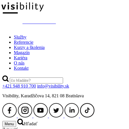
switch to ENGLISH
Služby
Referencie
Kurzy a školenia
Magazín
Kariéra
O nás
Kontakt
+421 948 910 700
info@visibility.sk
Visibility, Karadžičova 14, 821 08 Bratislava
Hľadať
Menu