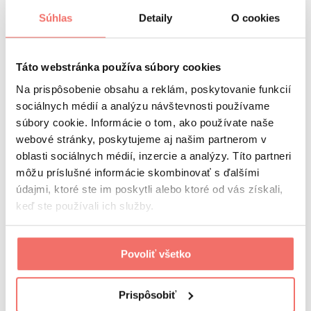
Súhlas
Detaily
O cookies
newsletter
Prihláste sa do nášho newslettra a buďte v obraze!
Táto webstránka používa súbory cookies
Na prispôsobenie obsahu a reklám, poskytovanie funkcií
Súhlasím so
spracovaním osobných údajov.
sociálnych médií a analýzu návštevnosti používame
Odoberať
visibility
súbory cookie. Informácie o tom, ako používate naše
Visibility 360 group
webové stránky, poskytujeme aj našim partnerom v
referencie
oblasti sociálnych médií, inzercie a analýzy. Títo partneri
kurzy a školenia
visiguide
môžu príslušné informácie skombinovať s ďalšími
kariéra
údajmi, ktoré ste im poskytli alebo ktoré od vás získali,
o nás
keď ste používali ich služby.
náš tím
kontakt
Visibility 360 hub
Marketing brunch
Povoliť všetko
Boost conferences
ochrana osobných údajov
služby
Prispôsobiť
Marketingová stratégia
SEO