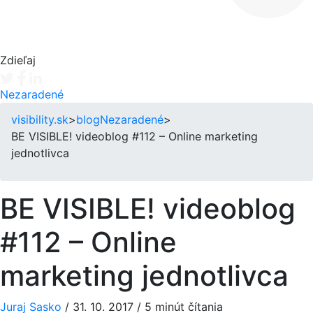
Zdieľaj
Tweet
Facebook share
Linkedin share
Nezaradené
visibility.sk
>
blog
Nezaradené
>
BE VISIBLE! videoblog #112 – Online marketing
jednotlivca
BE VISIBLE! videoblog
#112 – Online
marketing jednotlivca
Juraj Sasko
/
31. 10. 2017
/
5 minút čítania