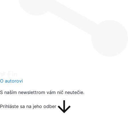
Tweet
Facebook share
Linkedin share
O autorovi
S naším newslettrom vám nič neutečie.
Prihláste sa na jeho odber