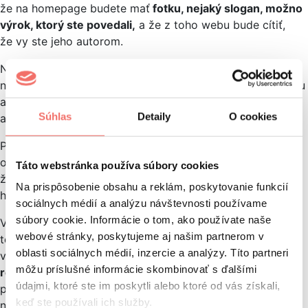
že na homepage budete mať
fotku, nejaký slogan, možno
výrok, ktorý ste povedali,
a že z toho webu bude cítiť,
že vy ste jeho autorom.
Nie je to na škodu, veď toto je zmyslom celého – aby
návštevník videl, že vy ste tá osobnosť, ktorá tvorí značku
a službu, ktorú ponúkate. Toto všetko by malo byť cítiť
Súhlas
Detaily
O cookies
aj z webu.
Po obsahovej stránke by tam mali byť prejavené vaše
osobné názory, vystúpenia, pokojne aj niečo z vášho
Táto webstránka používa súbory cookies
života – profesionálneho aj poloprofesionálneho. To sa
Na prispôsobenie obsahu a reklám, poskytovanie funkcií
hodí hlavne na
sociálne siete.
sociálnych médií a analýzu návštevnosti používame
súbory cookie. Informácie o tom, ako používate naše
Vôbec by som sa toho nebál, pretože ako som spomínal,
webové stránky, poskytujeme aj našim partnerom v
ten web je založený na osobnosti ako takej. Tí ľudia
oblasti sociálnych médií, inzercie a analýzy. Títo partneri
vo veľa prípadoch chcú aj
vidieť, kde vystupujete, čo
môžu príslušné informácie skombinovať s ďalšími
robíte,
s akým klientom, na akom aktuálnom projekte
údajmi, ktoré ste im poskytli alebo ktoré od vás získali,
pracujete, čo sa vám prihodilo doma, ak to
keď ste používali ich služby.
nie je vyslovene intímne a súkromné. To sú veci, ktoré