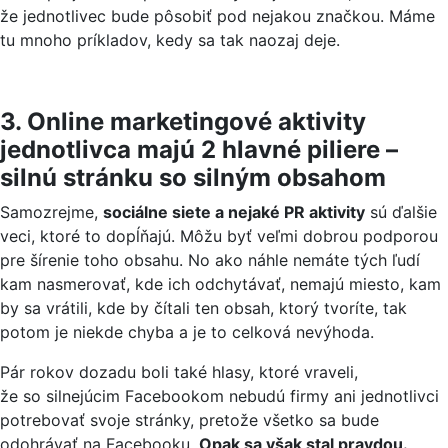
že jednotlivec bude pôsobiť pod nejakou značkou. Máme
tu mnoho príkladov, kedy sa tak naozaj deje.
3. Online marketingové aktivity
jednotlivca majú 2 hlavné piliere –
silnú stránku so silným obsahom
Samozrejme,
sociálne siete a nejaké PR aktivity
sú ďalšie
veci, ktoré to dopĺňajú. Môžu byť veľmi dobrou podporou
pre šírenie toho obsahu. No ako náhle nemáte tých ľudí
kam nasmerovať, kde ich odchytávať, nemajú miesto, kam
by sa vrátili, kde by čítali ten obsah, ktorý tvoríte, tak
potom je niekde chyba a je to celková nevýhoda.
Pár rokov dozadu boli také hlasy, ktoré vraveli,
že so silnejúcim Facebookom nebudú firmy ani jednotlivci
potrebovať svoje stránky, pretože všetko sa bude
odohrávať na Facebooku.
Opak sa však stal pravdou.