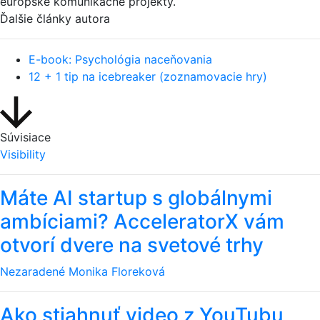
európske komunikačné projekty.
Ďalšie články autora
E-book: Psychológia naceňovania
12 + 1 tip na icebreaker (zoznamovacie hry)
Súvisiace
Visibility
Máte AI startup s globálnymi
ambíciami? AcceleratorX vám
otvorí dvere na svetové trhy
Nezaradené
Monika Floreková
Ako stiahnuť video z YouTubu