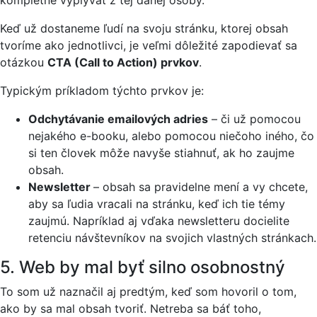
Keď už dostaneme ľudí na svoju stránku, ktorej obsah
tvoríme ako jednotlivci, je veľmi dôležité zapodievať sa
otázkou
CTA (Call to Action) prvkov
.
Typickým príkladom týchto prvkov je:
Odchytávanie emailových adries
– či už pomocou
nejakého e-booku, alebo pomocou niečoho iného, čo
si ten človek môže navyše stiahnuť, ak ho zaujme
obsah.
Newsletter
– obsah sa pravidelne mení a vy chcete,
aby sa ľudia vracali na stránku, keď ich tie témy
zaujmú. Napríklad aj vďaka newsletteru docielite
retenciu návštevníkov na svojich vlastných stránkach.
5. Web by mal byť silno osobnostný
To som už naznačil aj predtým, keď som hovoril o tom,
ako by sa mal obsah tvoriť. Netreba sa báť toho,