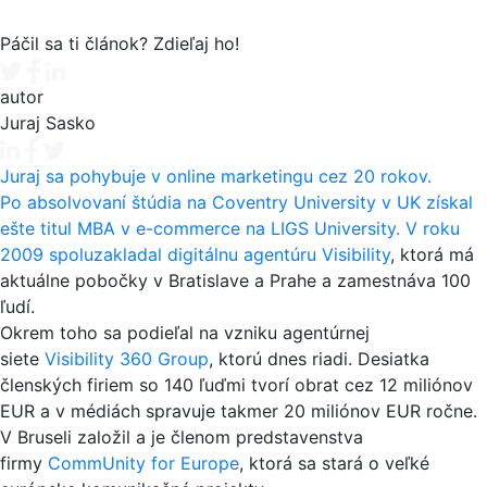
Páčil sa ti článok? Zdieľaj ho!
Tweet
Facebook share
Linkedin share
autor
Juraj Sasko
Juraj sa pohybuje v online marketingu cez 20 rokov.
Po absolvovaní štúdia na Coventry University v UK získal
ešte titul MBA v e-commerce na LIGS University. V roku
2009 spoluzakladal digitálnu agentúru
Visibility
, ktorá má
aktuálne pobočky v Bratislave a Prahe a zamestnáva 100
ľudí.
Okrem toho sa podieľal na vzniku agentúrnej
siete
Visibility 360 Group
, ktorú dnes riadi. Desiatka
členských firiem so 140 ľuďmi tvorí obrat cez 12 miliónov
EUR a v médiách spravuje takmer 20 miliónov EUR ročne.
V Bruseli založil a je členom predstavenstva
firmy
CommUnity for Europe
, ktorá sa stará o veľké