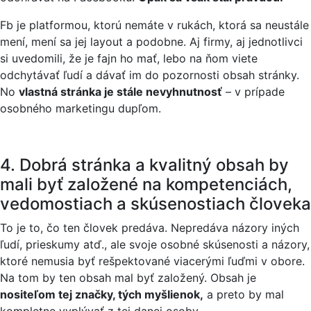
Fb je platformou, ktorú nemáte v rukách, ktorá sa neustále
mení, mení sa jej layout a podobne. Aj firmy, aj jednotlivci
si uvedomili, že je fajn ho mať, lebo na ňom viete
odchytávať ľudí a dávať im do pozornosti obsah stránky.
No
vlastná stránka je stále nevyhnutnosť
– v prípade
osobného marketingu dupľom.
4. Dobrá stránka a kvalitný obsah by
mali byť založené na kompetenciách,
vedomostiach a skúsenostiach človeka
To je to, čo ten človek predáva. Nepredáva názory iných
ľudí, prieskumy atď., ale svoje osobné skúsenosti a názory,
ktoré nemusia byť rešpektované viacerými ľuďmi v obore.
Na tom by ten obsah mal byť založený. Obsah je
nositeľom tej značky, tých myšlienok,
a preto by mal
kompletne vyplývať z tej danej osoby.