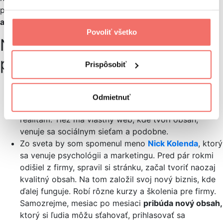
podľa mňa
patria na sociálne siete a možno sčasti
aj na web
, ktorý tvorí osobnostný profil daného človeka.
Povoliť všetko
Na záver si pozrime nejaké
príklady zo Slovenska
Prispôsobiť
Myslím, že to veľmi dobre uchopil
Kamil Aujesky
,
ktorý sa tomu venuje v rámci online marketingu.
Odmietnuť
Alexander Krajňak
, náš klient, ktorý sa venuje
realitám. Tiež má vlastný web, kde tvorí obsah,
venuje sa sociálnym sieťam a podobne.
Zo sveta by som spomenul meno
Nick Kolenda
, ktorý
sa venuje psychológii a marketingu. Pred pár rokmi
odišiel z firmy, spravil si stránku, začal tvoriť naozaj
kvalitný obsah. Na tom založil svoj nový biznis, kde
ďalej funguje. Robí rôzne kurzy a školenia pre firmy.
Samozrejme, mesiac po mesiaci
pribúda nový obsah,
ktorý si ľudia môžu sťahovať, prihlasovať sa