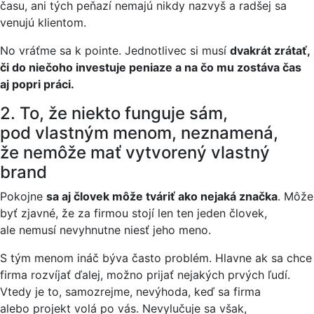
času, ani tých peňazí nemajú nikdy nazvyš a radšej sa
venujú klientom.
No vráťme sa k pointe. Jednotlivec si musí
dvakrát zrátať,
či do niečoho investuje peniaze a na čo mu zostáva čas
aj popri práci.
2. To, že niekto funguje sám,
pod vlastným menom, neznamená,
že nemôže mať vytvorený vlastný
brand
Pokojne
sa aj človek môže tváriť ako nejaká značka
. Môže
byť zjavné, že za firmou stojí len ten jeden človek,
ale nemusí nevyhnutne niesť jeho meno.
S tým menom ináč býva často problém. Hlavne ak sa chce
firma rozvíjať ďalej, možno prijať nejakých prvých ľudí.
Vtedy je to, samozrejme, nevýhoda, keď sa firma
alebo projekt volá po vás. Nevylučuje sa však,