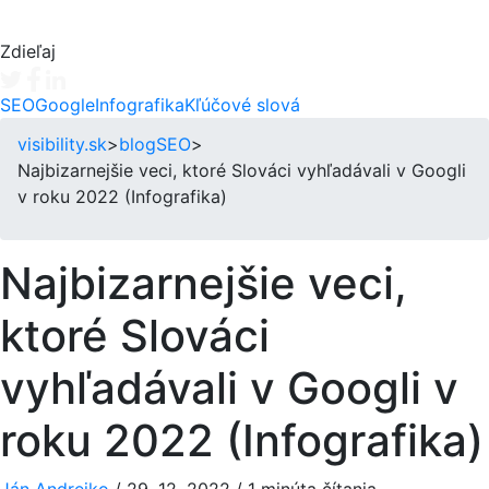
Zdieľaj
Tweet
Facebook share
Linkedin share
SEO
Google
Infografika
Kľúčové slová
visibility.sk
>
blog
SEO
>
Najbizarnejšie veci, ktoré Slováci vyhľadávali v Googli
v roku 2022 (Infografika)
Najbizarnejšie veci,
ktoré Slováci
vyhľadávali v Googli v
roku 2022 (Infografika)
Ján Andrejko
/
29. 12. 2022
/
1 minúta čítania