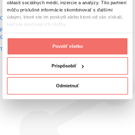
oblasti sociálnych médií, inzercie a analýzy. Títo partneri
Tweet
Facebook share
Linkedin share
môžu príslušné informácie skombinovať s ďalšími
údajmi, ktoré ste im poskytli alebo ktoré od vás získali,
O autorovi
keď ste používali ich služby.
Pozrite si najbizarnejšie veci, ktoré Slováci vyhľadávali v
Googli v roku 2021
Povoliť všetko
To chcem vidieť
Prispôsobiť
Odmietnuť