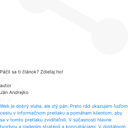
Páčil sa ti článok? Zdieľaj ho!
Tweet
Facebook share
Linkedin share
autor
Ján Andrejko
Web je dobrý sluha, ale zlý pán. Preto rád ukazujem ľuďom
cestu v informačnom pretlaku a pomáham klientom, aby
sa v tomto pretlaku zviditeľnili. V súčasnosti hlavne
tvorbou a riadením stratégií a konzultáciami. V digitálnom