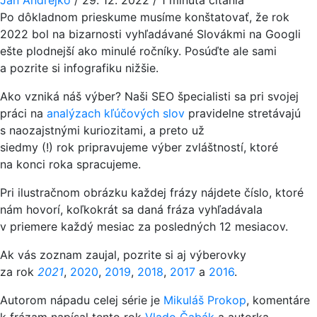
Po dôkladnom prieskume musíme konštatovať, že rok
2022 bol na bizarnosti vyhľadávané Slovákmi na Googli
ešte plodnejší ako minulé ročníky. Posúďte ale sami
a pozrite si infografiku nižšie.
Ako vzniká náš výber? Naši SEO špecialisti sa pri svojej
práci na
analýzach kľúčových slov
pravidelne stretávajú
s naozajstnými kuriozitami, a preto už
siedmy (!) rok pripravujeme výber zvláštností, ktoré
na konci roka spracujeme.
Pri ilustračnom obrázku každej frázy nájdete číslo, ktoré
nám hovorí, koľkokrát sa daná fráza vyhľadávala
v priemere každý mesiac za posledných 12 mesiacov.
Ak vás zoznam zaujal, pozrite si aj výberovky
za rok
2021
,
2020
,
2019
,
2018
,
2017
a
2016
.
Autorom nápadu celej série je
Mikuláš Prokop
, komentáre
k frázam napísal tento rok
Vlado Čabák
a autorka