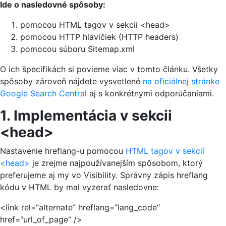
Ide o nasledovné spôsoby:
pomocou HTML tagov v sekcii <head>
pomocou HTTP hlavičiek (HTTP headers)
pomocou súboru Sitemap.xml
O ich špecifikách si povieme viac v tomto článku. Všetky
spôsoby zároveň nájdete vysvetlené
na oficiálnej stránke
Google Search Central
aj s konkrétnymi odporúčaniami.
1. Implementácia v sekcii
<head>
Nastavenie hreflang-u pomocou
HTML tagov v sekcií
<head>
je zrejme najpoužívanejším spôsobom, ktorý
preferujeme aj my vo Visibility. Správny zápis hreflang
kódu v HTML by mal vyzerať nasledovne:
<link rel=“alternate“ hreflang=“lang_code“
href=“url_of_page“ />