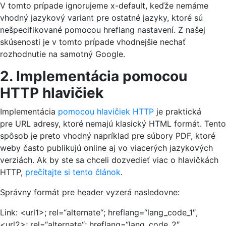
V tomto prípade ignorujeme x-default, keďže nemáme
vhodný jazykový variant pre ostatné jazyky, ktoré sú
nešpecifikované pomocou hreflang nastavení. Z našej
skúsenosti je v tomto prípade vhodnejšie nechať
rozhodnutie na samotný Google.
2. Implementácia pomocou
HTTP hlavičiek
Implementácia
pomocou hlavičiek HTTP
je praktická
pre URL adresy, ktoré nemajú klasický HTML formát. Tento
spôsob je preto vhodný napríklad pre súbory PDF, ktoré
weby často publikujú online aj vo viacerých jazykových
verziách. Ak by ste sa chceli dozvedieť viac o hlavičkách
HTTP,
prečítajte si tento článok
.
Správny formát pre header vyzerá nasledovne:
Link: <url1>; rel=“alternate“; hreflang=“lang_code_1″,
<url2>; rel=“alternate“; hreflang=“lang_code_2″, …