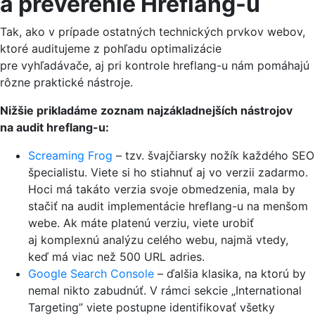
a preverenie Hreflang-u
Tak, ako v prípade ostatných technických prvkov webov,
ktoré auditujeme z pohľadu optimalizácie
pre vyhľadávače, aj pri kontrole hreflang-u nám pomáhajú
rôzne praktické nástroje.
Nižšie prikladáme zoznam najzákladnejších nástrojov
na audit hreflang-u:
Screaming Frog
– tzv. švajčiarsky nožík každého SEO
špecialistu. Viete si ho stiahnuť aj vo verzii zadarmo.
Hoci má takáto verzia svoje obmedzenia, mala by
stačiť na audit implementácie hreflang-u na menšom
webe. Ak máte platenú verziu, viete urobiť
aj komplexnú analýzu celého webu, najmä vtedy,
keď má viac než 500 URL adries.
Google Search Console
– ďalšia klasika, na ktorú by
nemal nikto zabudnúť. V rámci sekcie „International
Targeting” viete postupne identifikovať všetky