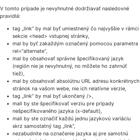
V tomto prípade je nevyhnutné dodržiavať nasledovné
pravidlá:
tag „link” by mal byť umiestnený čo najvyššie v rámci
sekcie <head> vstupnej stránky,
mal by byť zakaždým označený pomocou parametra
rel=“alternate“,
mal by obsahovať správne špecifikovaný jazyk
(región nie je nevyhnutný, no môžete ho zahrnúť
tiež),
mal by obsahovať absolútnu URL adresu konkrétnych
stránok na vašom webe, nie ich relatívne verzie,
tag „link” by mal byť ukončený />,
mali by ste špecifikovať verziu pre prípady
nešpecifikovaného jazyka (x-default),
mali by ste označiť každú jednu jazykovú variáciu
skrz samostatný tag „link”,
nezabudnite na označenie jazyka aj pre samotnú