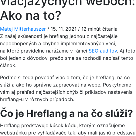
viacjazyčných weboch:
Ako na to?
Matej Mitterhauszer
/
15. 11. 2021
/
12 minút čítania
Z našej skúsenosti je hreflang jednou z najčastejšie
nepochopených a chybne implementovaných vecí,
na ktoré pravidelne narážame v rámci
SEO auditov
. Aj toto
bol jeden z dôvodov, prečo sme sa rozhodli napísať tento
článok.
Poďme si teda povedať viac o tom, čo je hreflang, na čo
slúži a ako ho správne zapracovať na webe. Poskytneme
vám aj prehľad najčastejších chýb či príkladov nastavenia
hreflang-u v rôznych prípadoch.
Čo je Hreflang a na čo slúži?
Hreflang predstavuje kúsok kódu, ktorým označujeme
webstránku pre vyhľadávače tak, aby mali jasnú predstavu