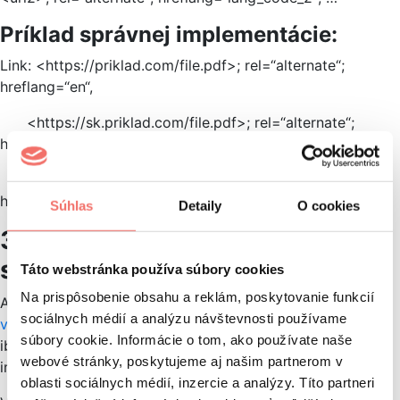
Príklad správnej implementácie:
Link: <https://priklad.com/file.pdf>; rel=“alternate“;
hreflang=“en“,
<https://sk.priklad.com/file.pdf>; rel=“alternate“;
hreflang=“sk“,
<https://de-at.priklad.com/file.pdf>; rel=“alternate“;
hreflang=“de-AT“
Súhlas
Detaily
O cookies
3. Implementácie cez súbor
sitemap.xml
Táto webstránka používa súbory cookies
Na prispôsobenie obsahu a reklám, poskytovanie funkcií
Asi najmenej praktické definovanie hreflang kódu môžete
sociálnych médií a analýzu návštevnosti používame
vykonať pomocou súboru Sitemap.xml
. Pokiaľ máte
súbory cookie. Informácie o tom, ako používate naše
iba niekoľko jazykových verzií webu, môžete
webové stránky, poskytujeme aj našim partnerom v
implementovať hreflang aj týmto spôsobom.
oblasti sociálnych médií, inzercie a analýzy. Títo partneri