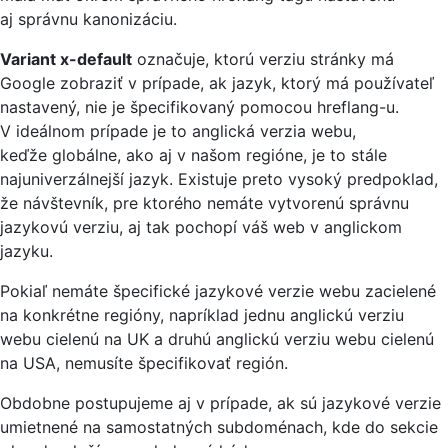
aj správnu kanonizáciu.
Variant x-default
označuje, ktorú verziu stránky má
Google zobraziť v prípade, ak jazyk, ktorý má používateľ
nastavený, nie je špecifikovaný pomocou hreflang-u.
V ideálnom prípade je to anglická verzia webu,
keďže globálne, ako aj v našom regióne, je to stále
najuniverzálnejší jazyk. Existuje preto vysoký predpoklad,
že návštevník, pre ktorého nemáte vytvorenú správnu
jazykovú verziu, aj tak pochopí váš web v anglickom
jazyku.
Pokiaľ nemáte špecifické jazykové verzie webu zacielené
na konkrétne regióny, napríklad jednu anglickú verziu
webu cielenú na UK a druhú anglickú verziu webu cielenú
na USA, nemusíte špecifikovať región.
Obdobne postupujeme aj v prípade, ak sú jazykové verzie
umietnené na samostatných subdoménach, kde do sekcie