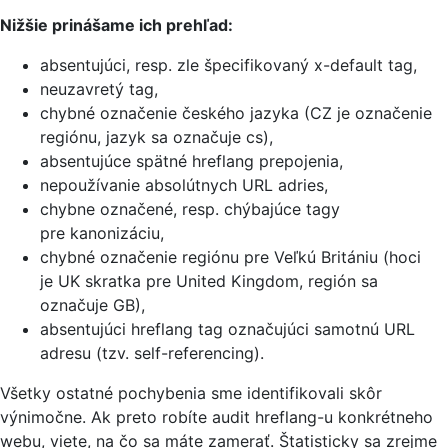
Nižšie prinášame ich prehľad:
absentujúci, resp. zle špecifikovaný x-default tag,
neuzavretý tag,
chybné označenie českého jazyka (CZ je označenie
regiónu, jazyk sa označuje cs),
absentujúce spätné hreflang prepojenia,
nepoužívanie absolútnych URL adries,
chybne označené, resp. chýbajúce tagy
pre kanonizáciu,
chybné označenie regiónu pre Veľkú Britániu (hoci
je UK skratka pre United Kingdom, región sa
označuje GB),
absentujúci hreflang tag označujúci samotnú URL
adresu (tzv. self-referencing).
Všetky ostatné pochybenia sme identifikovali skôr
výnimočne. Ak preto robíte audit hreflang-u konkrétneho
webu, viete, na čo sa máte zamerať. Štatisticky sa zrejme