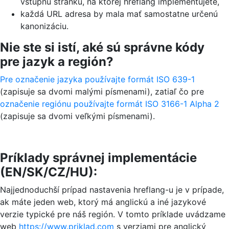
vstupnú stránku, na ktorej hreflang implementujete,
každá URL adresa by mala mať samostatne určenú
kanonizáciu.
Nie ste si istí, aké sú správne kódy
pre jazyk a región?
Pre označenie jazyka používajte formát ISO 639-1
(zapisuje sa dvomi malými písmenami), zatiaľ čo pre
označenie regiónu používajte formát ISO 3166-1 Alpha 2
(zapisuje sa dvomi veľkými písmenami).
Príklady správnej implementácie
(EN/SK/CZ/HU):
Najjednoduchší prípad nastavenia hreflang-u je v prípade,
ak máte jeden web, ktorý má anglickú a iné jazykové
verzie typické pre náš región. V tomto príklade uvádzame
web
https://www.priklad.com
s verziami pre anglický