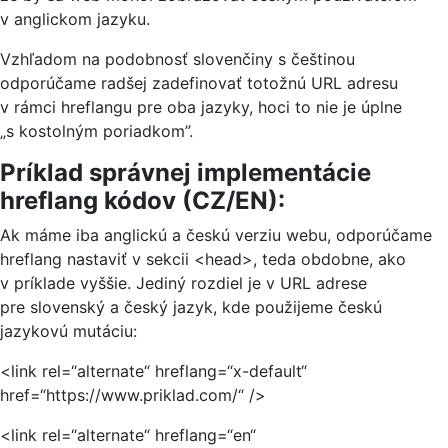
v anglickom jazyku.
Vzhľadom na podobnosť slovenčiny s češtinou
odporúčame radšej zadefinovať totožnú URL adresu
v rámci hreflangu pre oba jazyky, hoci to nie je úplne
„s kostolným poriadkom”.
Príklad správnej implementácie
hreflang kódov (CZ/EN):
Ak máme iba anglickú a českú verziu webu, odporúčame
hreflang nastaviť v sekcii <head>, teda obdobne, ako
v príklade vyššie. Jediný rozdiel je v URL adrese
pre slovenský a český jazyk, kde použijeme českú
jazykovú mutáciu:
<link rel=“alternate“ hreflang=“x-default“
href=“https://www.priklad.com/“ />
<link rel=“alternate“ hreflang=“en“