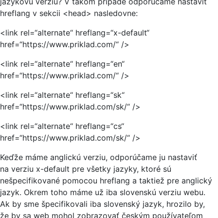
jazykovú verziu? V takom prípade odporúčame nastaviť
hreflang v sekcii <head> nasledovne:
<link rel=“alternate“ hreflang=“x-default“
href=“https://www.priklad.com/“ />
<link rel=“alternate“ hreflang=“en“
href=“https://www.priklad.com/“ />
<link rel=“alternate“ hreflang=“sk“
href=“https://www.priklad.com/sk/“ />
<link rel=“alternate“ hreflang=“cs“
href=“https://www.priklad.com/sk/“ />
Keďže máme anglickú verziu, odporúčame ju nastaviť
na verziu x-default pre všetky jazyky, ktoré sú
nešpecifikované pomocou hreflang a taktiež pre anglický
jazyk. Okrem toho máme už iba slovenskú verziu webu.
Ak by sme špecifikovali iba slovenský jazyk, hrozilo by,
že by sa web mohol zobrazovať českým používateľom