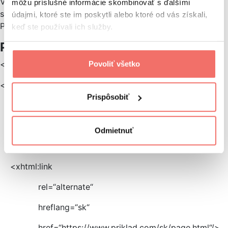
V prípade veľkého množstva jazykových mutácií sa však
môžu príslušné informácie skombinovať s ďalšími
súbor Sitemap stane neprehľadným a komplikovaným.
údajmi, ktoré ste im poskytli alebo ktoré od vás získali,
Práve preto toto riešenie zvyčajne neodporúčame.
keď ste používali ich služby.
Príklady správnej implementácie:
Povoliť všetko
<?xml version=“1.0″ encoding=“UTF-8″?>
<urlset
Prispôsobiť
xmlns:xhtml=“http://www.w3.org/1999/xhtml“>
<url>
Odmietnuť
<loc>https://www.priklad.com/en/page.html</loc>
<xhtml:link
rel=“alternate“
hreflang=“sk“
href=“https://www.priklad.com/sk/page.html“/>