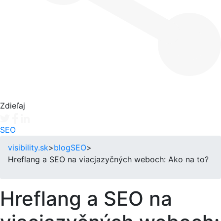
Zdieľaj
Tweet
Facebook share
Linkedin share
SEO
visibility.sk
>
blog
SEO
>
Hreflang a SEO na viacjazyčných weboch: Ako na to?
Hreflang a SEO na