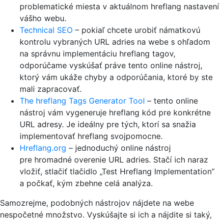
problematické miesta v aktuálnom hreflang nastavení
vášho webu.
Technical SEO
– pokiaľ chcete urobiť námatkovú
kontrolu vybraných URL adries na webe s ohľadom
na správnu implementáciu hreflang tagov,
odporúčame vyskúšať práve tento online nástroj,
ktorý vám ukáže chyby a odporúčania, ktoré by ste
mali zapracovať.
The hreflang Tags Generator Tool
– tento online
nástroj vám vygeneruje hreflang kód pre konkrétne
URL adresy. Je ideálny pre tých, ktorí sa snažia
implementovať hreflang svojpomocne.
Hreflang.org
– jednoduchý online nástroj
pre hromadné overenie URL adries. Stačí ich naraz
vložiť, stlačiť tlačidlo „Test Hreflang Implementation”
a počkať, kým zbehne celá analýza.
Samozrejme, podobných nástrojov nájdete na webe
nespočetné množstvo. Vyskúšajte si ich a nájdite si taký,